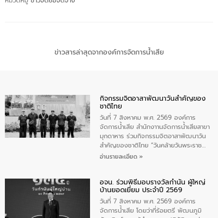
หมวดหมู่
ข่าวจัดซื้อจัดจ้าง
ข่าวสารล่าสุดจากองค์การจัดการน้ำเสีย
กิจกรรมจิตอาสาพัฒนาวันสําคัญของ
ชาติไทย
วันที่ 7 สิงหาคม พ.ศ. 2569 องค์การ
จัดการน้ำเสีย สำนักงาานจัดการน้ำเสียสาขา
มุกดาหาร ร่วมกิจกรรมจิตอาสาพัฒนาวัน
สําคัญของชาติไทย “วันคล้ายวันพระราช
สมภพ สมเด็จพระนางเจ้าสิริกิติ์พระบรม
อ่านรายละเอียด »
ราชินีนาถ พระบรมราชชนนีพันปีหลวง และ
วันแม่แห่งชาติ 12 สิงหาคม” โดยมีนายชลิต
อจน. ร่วมพิธีมอบรางวัลกำนัน ผู้ใหญ่
ทิพย์คำ รองผู้ว่าราชการจังหวัดมุกดาหาร
บ้านยอดเยี่ยม ประจำปี 2569
เป็นประธานในพิธี ณ เรือนจําชั่วคราวนาโสก
ตําบลนาโสก อําเภอเมืองมุกดาหาร จังหวัด
วันที่ 7 สิงหาคม พ.ศ. 2569 องค์การ
มุกดาหาร โดยในกิจกรรมได้ร่วมปลูกป่า และ
จัดการน้ำเสีย โดยว่าที่ร้อยตรี พัฒนภูมิ