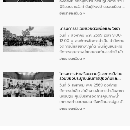
ทําความสะอาดภายในบริเวณ จัดกิจกรรม
อังศุสิงห์ รองผู้อำนวยการปฏิบัติการ ร่วม
เพื่อถวายเป็นพระราชกุศล สมเด็จพระนาง
พิธีมอบรางวัลกำนันผู้ใหญ่บ้านยอดเยี่ยม ณ
เจ้าสิริกิติ์พระบรมราชินีนาถ พระบรมราช
ทำเนียบรัฐบาล โดยมีนายอนุทิน ชาญวีรกูล
อ่านรายละเอียด »
ชนนีพันปีหลวง พร้อมถวายสัจปฏิญาณ
นายกรัฐมนตรีและรัฐมนตรีว่าการกระทรวง
ทำความดีด้วยหัวใจ
มหาดไทย เป็นประธานมอบรางวัลแหนบ
โครงการราไวย์สวยด้วยมือและใจเรา
ทองคำและประกาศเกียรติคุณให้แก่ กำนัน
ผู้ใหญ่บ้านยอดเยี่ยม พร้อมกล่าวชื่นชม ให้
วันที่ 7 สิงหาคม พ.ศ. 2569 เวลา 9:00-
โอวาท และมอบนโยบาย
12:00 น. องค์การจัดการน้ำเสีย สำนักงาน
จัดการน้ำเสียสาขาภูเก็ต พื้นที่ศูนย์บริหาร
จัดการคุณภาพน้ำเทศบาลตำบลราไวย์ เข้า
ร่วมโครงการราไวย์สวยด้วยมือและใจเรา
อ่านรายละเอียด »
โดยมีนายเทมส์ ไกรทัศน์ นายกเทศมนตรี
ตำบลราไวย์ เจ้าหน้าที่เทศบาล ชาวบ้าน
โครงการส่งเสริมความรู้และการมีส่วน
ประชาชน ตัวแทนจากโรงแรมต่างๆ ในเขต
ร่วมของประชาชนในการป้องกันและ
เทศบาลตำบลราไวย์ ศูนย์บริหารจัดการ
แก้ไขปัญหาน้ำเสียอย่างยั่งยืน
คุณภาพน้ำเทศบาลตำบลราไวย์ นำโดยนาย
วันที่ 6 สิงหาคม พ.ศ. 2569 องค์การ
น้อย แก้วเศษ ผู้จัดการสำนักงานจัดการน้ำ
จัดการน้ำเสีย สำนักงานจัดการน้ำเสียสาขา
เสียสาขาภูเก็ต พร้อมด้วยเจ้าหน้าที่ จำนวน
นครปฐม ศูนย์บริหารจัดการคุณภาพน้ำ
5 คน ร่วมทำกิจกรรม ทำความสะอาด
เทศบาลตำบลบางเลน จังหวัดนครปฐม จัด
ชายหาดและแหล่งท่องเที่ยว ณ บริเวณ
กิจกรรมภายใต้โครงการส่งเสริมความรู้และ
อ่านรายละเอียด »
แหลมพรหมเทพ หมู่ที่ 6 ตำบลราไวย์
การมีส่วนร่วมของประชาชนในการป้องกัน
อำเภอเมือง จังหวัดภูเก็ต
และแก้ไขปัญหาน้ำเสียอย่างยั่งยืน ตาม
นโยบาย “มหาดไทย ทำ ทัน ที Action 5
PLUS” โดยจัดอบรมให้ความรู้แก่ประชาชน