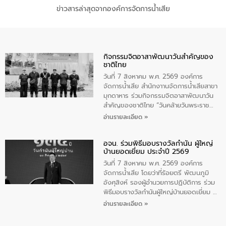
ข่าวสารล่าสุดจากองค์การจัดการน้ำเสีย
กิจกรรมจิตอาสาพัฒนาวันสําคัญของ
ชาติไทย
วันที่ 7 สิงหาคม พ.ศ. 2569 องค์การ
จัดการน้ำเสีย สำนักงาานจัดการน้ำเสียสาขา
มุกดาหาร ร่วมกิจกรรมจิตอาสาพัฒนาวัน
สําคัญของชาติไทย “วันคล้ายวันพระราช
สมภพ สมเด็จพระนางเจ้าสิริกิติ์พระบรม
อ่านรายละเอียด »
ราชินีนาถ พระบรมราชชนนีพันปีหลวง และ
วันแม่แห่งชาติ 12 สิงหาคม” โดยมีนายชลิต
อจน. ร่วมพิธีมอบรางวัลกำนัน ผู้ใหญ่
ทิพย์คำ รองผู้ว่าราชการจังหวัดมุกดาหาร
บ้านยอดเยี่ยม ประจำปี 2569
เป็นประธานในพิธี ณ เรือนจําชั่วคราวนาโสก
ตําบลนาโสก อําเภอเมืองมุกดาหาร จังหวัด
วันที่ 7 สิงหาคม พ.ศ. 2569 องค์การ
มุกดาหาร โดยในกิจกรรมได้ร่วมปลูกป่า และ
จัดการน้ำเสีย โดยว่าที่ร้อยตรี พัฒนภูมิ
ทําความสะอาดภายในบริเวณ จัดกิจกรรม
อังศุสิงห์ รองผู้อำนวยการปฏิบัติการ ร่วม
เพื่อถวายเป็นพระราชกุศล สมเด็จพระนาง
พิธีมอบรางวัลกำนันผู้ใหญ่บ้านยอดเยี่ยม ณ
เจ้าสิริกิติ์พระบรมราชินีนาถ พระบรมราช
ทำเนียบรัฐบาล โดยมีนายอนุทิน ชาญวีรกูล
อ่านรายละเอียด »
ชนนีพันปีหลวง พร้อมถวายสัจปฏิญาณ
นายกรัฐมนตรีและรัฐมนตรีว่าการกระทรวง
ทำความดีด้วยหัวใจ
มหาดไทย เป็นประธานมอบรางวัลแหนบ