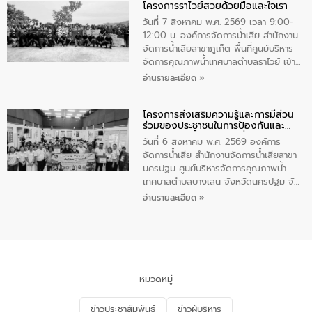
โครงการราไวย์สวยด้วยมือและใจเรา
ทองคำและประกาศเกียรติคุณให้แก่ กำนัน
ผู้ใหญ่บ้านยอดเยี่ยม พร้อมกล่าวชื่นชม ให้
วันที่ 7 สิงหาคม พ.ศ. 2569 เวลา 9:00-
โอวาท และมอบนโยบาย
12:00 น. องค์การจัดการน้ำเสีย สำนักงาน
จัดการน้ำเสียสาขาภูเก็ต พื้นที่ศูนย์บริหาร
จัดการคุณภาพน้ำเทศบาลตำบลราไวย์ เข้า
ร่วมโครงการราไวย์สวยด้วยมือและใจเรา
อ่านรายละเอียด »
โดยมีนายเทมส์ ไกรทัศน์ นายกเทศมนตรี
ตำบลราไวย์ เจ้าหน้าที่เทศบาล ชาวบ้าน
โครงการส่งเสริมความรู้และการมีส่วน
ประชาชน ตัวแทนจากโรงแรมต่างๆ ในเขต
ร่วมของประชาชนในการป้องกันและ
เทศบาลตำบลราไวย์ ศูนย์บริหารจัดการ
แก้ไขปัญหาน้ำเสียอย่างยั่งยืน
คุณภาพน้ำเทศบาลตำบลราไวย์ นำโดยนาย
วันที่ 6 สิงหาคม พ.ศ. 2569 องค์การ
น้อย แก้วเศษ ผู้จัดการสำนักงานจัดการน้ำ
จัดการน้ำเสีย สำนักงานจัดการน้ำเสียสาขา
เสียสาขาภูเก็ต พร้อมด้วยเจ้าหน้าที่ จำนวน
นครปฐม ศูนย์บริหารจัดการคุณภาพน้ำ
5 คน ร่วมทำกิจกรรม ทำความสะอาด
เทศบาลตำบลบางเลน จังหวัดนครปฐม จัด
ชายหาดและแหล่งท่องเที่ยว ณ บริเวณ
กิจกรรมภายใต้โครงการส่งเสริมความรู้และ
อ่านรายละเอียด »
แหลมพรหมเทพ หมู่ที่ 6 ตำบลราไวย์
การมีส่วนร่วมของประชาชนในการป้องกัน
อำเภอเมือง จังหวัดภูเก็ต
และแก้ไขปัญหาน้ำเสียอย่างยั่งยืน ตาม
นโยบาย “มหาดไทย ทำ ทัน ที Action 5
PLUS” โดยจัดอบรมให้ความรู้แก่ประชาชน
และนักเรียน เพื่อส่งเสริมความรู้ด้านการ
จัดการน้ำเสียและสร้างจิตสำนึกในการ
หมวดหมู่
อนุรักษ์สิ่งแวดล้อม ในหัวข้อ “น้ำเสียชุมชน
และการบำบัดน้ำเสียเบื้องต้น” โดยให้ความรู้
ข่าวประชาสัมพันธ์
ข่าวผู้บริหาร