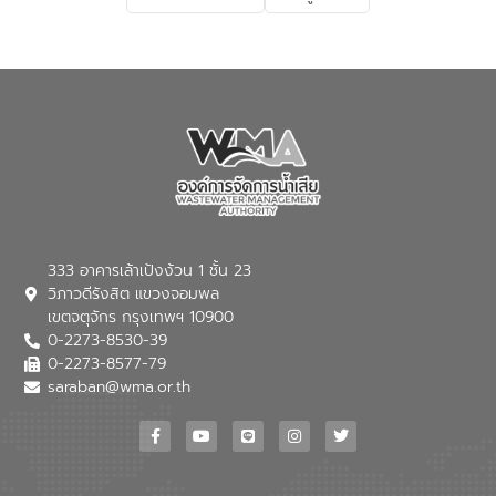
เกี่ยวกับสาเหตุและผลกระทบของน้ำเสีย
แนวทางการลดการเกิดน้ำเสียจากแหล่ง
กำเนิด การบำบัดน้ำเสียเบื้องต้นในครัวเรือน
ณ เทศบาลตำบลบางเลน จังหวัดนครปฐม
333 อาคารเล้าเป้งง้วน 1 ชั้น 23
วิภาวดีรังสิต แขวงจอมพล
เขตจตุจักร กรุงเทพฯ 10900
0-2273-8530-39
0-2273-8577-79
saraban@wma.or.th