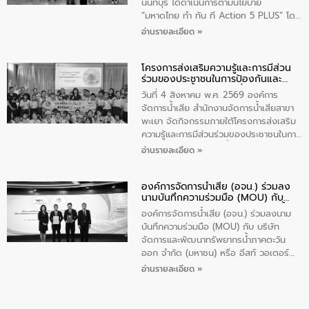
ส่วนได้ส่วนเสียในโครงก่อสร้างศูนย์บริหาร
นนทบุรี ได้ดำเนินการตามนโยบาย
จัดการคุณภาพน้ำเทศบาลตำบลวัดสิงห์
“มหาดไทย ทำ ทัน ที Action 5 PLUS” โดย
จังหวัดชัยนาท ให้การต้อนรับ
จัดโครงการส่งเสริมความรู้และการมีส่วน
อ่านรายละเอียด »
ร่วมของประชาชนในการป้องกันและแก้ไข
ปัญหาน้ำเสียอย่างยั่งยืน ภายใต้กิจกรรม
โครงการส่งเสริมความรู้และการมีส่วน
“ชุมชนร่วมใจ น้ำใสยั่งยืน” ได้บรรยายให้
ร่วมของประชาชนในการป้องกันและ
ความรู้เกี่ยวกับการจัดการน้ำเสียและการใช้
แก้ไขปัญหาน้ำเสียอย่างยั่งยืน
ถังดักไขมันให้แก่นักเรียนโรงเรียนวัดบ่อ
วันที่ 4 สิงหาคม พ.ศ. 2569 องค์การ
(นันทวิทยา) เทศบาลนครปากเกร็ด อำเภอ
จัดการน้ำเสีย สำนักงานจัดการน้ำเสียสาขา
ปากเกร็ด จังหวัดนนทบุรี จำนวน 30 คน
พะเยา จัดกิจกรรมภายใต้โครงการส่งเสริม
ความรู้และการมีส่วนร่วมของประชาชนในการ
ป้องกันและแก้ไขปัญหาน้ำเสียอย่างยั่งยืน
อ่านรายละเอียด »
ตามนโยบาย “มหาดไทย ทำทันที Action 5
Plus” โดยจัดอบรมให้ความรู้เรื่องน้ำเสีย
องค์การจัดการน้ำเสีย (อจน.) ร่วมลง
ชุมชนและการบำบัดน้ำเสียเบื้องต้น ให้กับ
นามบันทึกความร่วมมือ (MOU) กับ
นักเรียนชั้นประถมศึกษาปีที่ 5 โรงเรียน
บริษัท จัดการและพัฒนาทรัพยากรน้ำ
เทศบาล 1 (พะเยาประชานุกูล) จำนวน 30
องค์การจัดการน้ำเสีย (อจน.) ร่วมลงนาม
ภาคตะวันออก จำกัด (มหาชน) หรือ อีส
คน
บันทึกความร่วมมือ (MOU) กับ บริษัท
ท์ วอเตอร์
จัดการและพัฒนาทรัพยากรน้ำภาคตะวัน
ออก จำกัด (มหาชน) หรือ อีสท์ วอเตอร์
เมื่อวันอังคารที่ 4 สิงหาคม 2569 ณ ห้อง
อ่านรายละเอียด »
อเนกประสงค์ ชั้น 22 อาคารอีสท์วอเตอร์
ในหัวข้อ “การร่วมศึกษาแนวทางการบริหาร
จัดการน้ำเสียและการนำน้ำกลับมาใช้ประโยชน์