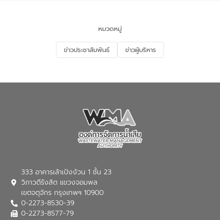
ของประเทศไทย” เพื่อยกระดับการบริหาร
จัดการทรัพยากรน้ำ เสริมสร้างความมั่นคง
ด้านน้ำของประเทศ และเตรียมความพร้อม
หมวดหมู่
รองรับการเติบโตของเมือง รวมถึงการ
ลงทุนในอุตสาหกรรมแห่งอนาคต ตลอดจน
ข่าวประชาสัมพันธ์
ข่าวผู้บริหาร
มุ่งตอบโจทย์ความท้าทายจากวิกฤตการ
เปลี่ยนแปลงสภาพภูมิอากาศและความเสี่ยง
ภัยแล้งในระยะยาว การประสานความร่วมมือ
ในครั้งนี้เป็นการดึงจุดแข็งและความ
เชี่ยวชาญด้านระบบบำบัดน้ำเสียที่เป็นมิตร
ต่อสิ่งแวดล้อมของ องค์การจัดการน้ำเสีย
(อจน.) มาผสานกับประสบการณ์และ
เทคโนโลยีโครงข่ายน้ำครบวงจรในพื้นที่ EEC
ของอีสท์ วอเตอร์ เพื่อร่วมกันศึกษา
เทคโนโลยีการปรับปรุงคุณภาพน้ำ (Water
Reuse) และพัฒนารูปแบบการดำเนินงาน
ร่วมกับท้องถิ่นให้เกิดระบบบริหารจัดการน้ำ
อย่างเป็นรูปธรรม เพื่อรองรับความต้องการ
333 อาคารเล้าเป้งง้วน 1 ชั้น 23
ใช้น้ำที่พุ่งสูงขึ้นจากการขยายตัวของ
วิภาวดีรังสิต แขวงจอมพล
อุตสาหกรรม นายชีระ วงศบูรณะ ผู้อำนวย
เขตจตุจักร กรุงเทพฯ 10900
การองค์การจัดการน้ำเสีย กล่าวถึงภารกิจ
0-2273-8530-39
หลักของ อจน. ในการพัฒนาระบบบำบัดน้ำ
เสียเมื่อผสานกับความเชี่ยวชาญของอีสท์
0-2273-8577-79