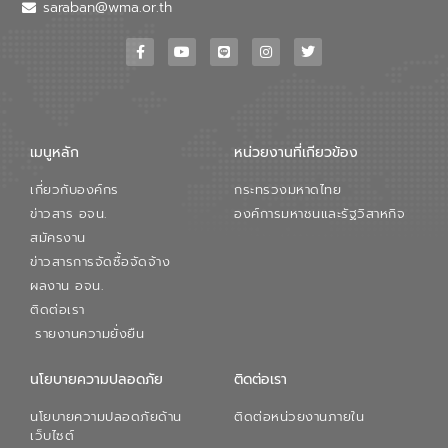
วอเตอร์ จะช่วยขับเคลื่อนการศึกษาทั้งในมิติ
saraban@wma.or.th
ทางเทคนิคและความคุ้มค่าทางเศรษฐกิจ
เพื่อสนับสนุนการพัฒนาเมืองอย่างยั่งยืน
ขณะที่ นายบดินทร์ อุดล กรรมการผู้อำนวย
การใหญ่ อีสท์ วอเตอร์ ย้ำว่า การบริหาร
จัดการน้ำยุคใหม่ต้องมุ่งเน้นความคุ้มค่า
ตลอดระบบ โดยการนำน้ำบำบัดกลับมาใช้ใหม่
จะช่วยลดการพึ่งพาน้ำธรรมชาติและสร้าง
เมนูหลัก
หน่วยงานที่เกียวข้อง
สมดุลทางเศรษฐกิจและสิ่งแวดล้อมได้อย่าง
เป็นรูปธรรม ความร่วมมือระหว่างภาครัฐและ
เกี่ยวกับองค์กร
กระทรวงมหาดไทย
ภาคเอกชนในครั้งนี้ นับเป็นก้าวสำคัญของ
องค์การจัดการน้ำเสีย (อจน.) ในการร่วมวาง
ข่าวสาร อจน.
องค์การมหาชนและรัฐวิสาหกิจ
รากฐานโครงสร้างพื้นฐานด้านน้ำของ
สมัครงาน
ประเทศ เพื่อยกระดับประสิทธิภาพการใช้
ข่าวสารการจัดซื้อจัดจ้าง
ทรัพยากรน้ำให้เกิดประโยชน์สูงสุดและเป็นไป
ผลงาน อจน.
ตามมาตรฐานสากล
ติดต่อเรา
รายงานความยั่งยืน
นโยบายความปลอดภัย
ติดต่อเรา
นโยบายความปลอดภัยด้าน
ติดต่อหน่วยงานภายใน
เว็บไซต์