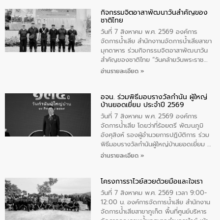
กิจกรรมจิตอาสาพัฒนาวันสําคัญของ
ชาติไทย
วันที่ 7 สิงหาคม พ.ศ. 2569 องค์การ
จัดการน้ำเสีย สำนักงาานจัดการน้ำเสียสาขา
มุกดาหาร ร่วมกิจกรรมจิตอาสาพัฒนาวัน
สําคัญของชาติไทย “วันคล้ายวันพระราช
สมภพ สมเด็จพระนางเจ้าสิริกิติ์พระบรม
อ่านรายละเอียด »
ราชินีนาถ พระบรมราชชนนีพันปีหลวง และ
วันแม่แห่งชาติ 12 สิงหาคม” โดยมีนายชลิต
อจน. ร่วมพิธีมอบรางวัลกำนัน ผู้ใหญ่
ทิพย์คำ รองผู้ว่าราชการจังหวัดมุกดาหาร
บ้านยอดเยี่ยม ประจำปี 2569
เป็นประธานในพิธี ณ เรือนจําชั่วคราวนาโสก
ตําบลนาโสก อําเภอเมืองมุกดาหาร จังหวัด
วันที่ 7 สิงหาคม พ.ศ. 2569 องค์การ
มุกดาหาร โดยในกิจกรรมได้ร่วมปลูกป่า และ
จัดการน้ำเสีย โดยว่าที่ร้อยตรี พัฒนภูมิ
ทําความสะอาดภายในบริเวณ จัดกิจกรรม
อังศุสิงห์ รองผู้อำนวยการปฏิบัติการ ร่วม
เพื่อถวายเป็นพระราชกุศล สมเด็จพระนาง
พิธีมอบรางวัลกำนันผู้ใหญ่บ้านยอดเยี่ยม ณ
เจ้าสิริกิติ์พระบรมราชินีนาถ พระบรมราช
ทำเนียบรัฐบาล โดยมีนายอนุทิน ชาญวีรกูล
อ่านรายละเอียด »
ชนนีพันปีหลวง พร้อมถวายสัจปฏิญาณ
นายกรัฐมนตรีและรัฐมนตรีว่าการกระทรวง
ทำความดีด้วยหัวใจ
มหาดไทย เป็นประธานมอบรางวัลแหนบ
โครงการราไวย์สวยด้วยมือและใจเรา
ทองคำและประกาศเกียรติคุณให้แก่ กำนัน
ผู้ใหญ่บ้านยอดเยี่ยม พร้อมกล่าวชื่นชม ให้
วันที่ 7 สิงหาคม พ.ศ. 2569 เวลา 9:00-
โอวาท และมอบนโยบาย
12:00 น. องค์การจัดการน้ำเสีย สำนักงาน
จัดการน้ำเสียสาขาภูเก็ต พื้นที่ศูนย์บริหาร