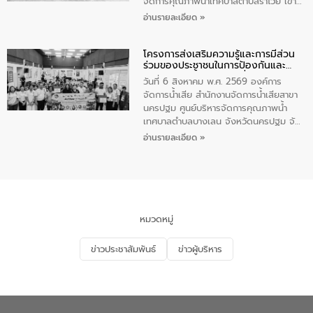
จัดการคุณภาพน้ำเทศบาลตำบลราไวย์ เข้า
ร่วมโครงการราไวย์สวยด้วยมือและใจเรา
อ่านรายละเอียด »
โดยมีนายเทมส์ ไกรทัศน์ นายกเทศมนตรี
ตำบลราไวย์ เจ้าหน้าที่เทศบาล ชาวบ้าน
โครงการส่งเสริมความรู้และการมีส่วน
ประชาชน ตัวแทนจากโรงแรมต่างๆ ในเขต
ร่วมของประชาชนในการป้องกันและ
เทศบาลตำบลราไวย์ ศูนย์บริหารจัดการ
แก้ไขปัญหาน้ำเสียอย่างยั่งยืน
คุณภาพน้ำเทศบาลตำบลราไวย์ นำโดยนาย
วันที่ 6 สิงหาคม พ.ศ. 2569 องค์การ
น้อย แก้วเศษ ผู้จัดการสำนักงานจัดการน้ำ
จัดการน้ำเสีย สำนักงานจัดการน้ำเสียสาขา
เสียสาขาภูเก็ต พร้อมด้วยเจ้าหน้าที่ จำนวน
นครปฐม ศูนย์บริหารจัดการคุณภาพน้ำ
5 คน ร่วมทำกิจกรรม ทำความสะอาด
เทศบาลตำบลบางเลน จังหวัดนครปฐม จัด
ชายหาดและแหล่งท่องเที่ยว ณ บริเวณ
กิจกรรมภายใต้โครงการส่งเสริมความรู้และ
อ่านรายละเอียด »
แหลมพรหมเทพ หมู่ที่ 6 ตำบลราไวย์
การมีส่วนร่วมของประชาชนในการป้องกัน
อำเภอเมือง จังหวัดภูเก็ต
และแก้ไขปัญหาน้ำเสียอย่างยั่งยืน ตาม
นโยบาย “มหาดไทย ทำ ทัน ที Action 5
PLUS” โดยจัดอบรมให้ความรู้แก่ประชาชน
และนักเรียน เพื่อส่งเสริมความรู้ด้านการ
จัดการน้ำเสียและสร้างจิตสำนึกในการ
หมวดหมู่
อนุรักษ์สิ่งแวดล้อม ในหัวข้อ “น้ำเสียชุมชน
และการบำบัดน้ำเสียเบื้องต้น” โดยให้ความรู้
ข่าวประชาสัมพันธ์
ข่าวผู้บริหาร
เกี่ยวกับสาเหตุและผลกระทบของน้ำเสีย
แนวทางการลดการเกิดน้ำเสียจากแหล่ง
กำเนิด การบำบัดน้ำเสียเบื้องต้นในครัวเรือน
ณ เทศบาลตำบลบางเลน จังหวัดนครปฐม