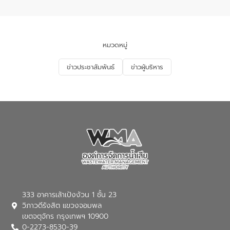
อำเภอเมือง จังหวัดภูเก็ต
และแก้ไขปัญหาน้ำเสียอย่างยั่งยืน ตาม
นโยบาย “มหาดไทย ทำ ทัน ที Action 5
PLUS” โดยจัดอบรมให้ความรู้แก่ประชาชน
และนักเรียน เพื่อส่งเสริมความรู้ด้านการ
จัดการน้ำเสียและสร้างจิตสำนึกในการ
หมวดหมู่
อนุรักษ์สิ่งแวดล้อม ในหัวข้อ “น้ำเสียชุมชน
และการบำบัดน้ำเสียเบื้องต้น” โดยให้ความรู้
ข่าวประชาสัมพันธ์
ข่าวผู้บริหาร
เกี่ยวกับสาเหตุและผลกระทบของน้ำเสีย
แนวทางการลดการเกิดน้ำเสียจากแหล่ง
กำเนิด การบำบัดน้ำเสียเบื้องต้นในครัวเรือน
ณ เทศบาลตำบลบางเลน จังหวัดนครปฐม
333 อาคารเล้าเป้งง้วน 1 ชั้น 23
วิภาวดีรังสิต แขวงจอมพล
เขตจตุจักร กรุงเทพฯ 10900
0-2273-8530-39