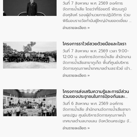
ตําบลนาโสก อําเภอเมืองมุกดาหาร จังหวัด
วันที่ 7 สิงหาคม พ.ศ. 2569 องค์การ
มุกดาหาร โดยในกิจกรรมได้ร่วมปลูกป่า และ
จัดการน้ำเสีย โดยว่าที่ร้อยตรี พัฒนภูมิ
ทําความสะอาดภายในบริเวณ จัดกิจกรรม
อังศุสิงห์ รองผู้อำนวยการปฏิบัติการ ร่วม
เพื่อถวายเป็นพระราชกุศล สมเด็จพระนาง
พิธีมอบรางวัลกำนันผู้ใหญ่บ้านยอดเยี่ยม ณ
เจ้าสิริกิติ์พระบรมราชินีนาถ พระบรมราช
ทำเนียบรัฐบาล โดยมีนายอนุทิน ชาญวีรกูล
อ่านรายละเอียด »
ชนนีพันปีหลวง พร้อมถวายสัจปฏิญาณ
นายกรัฐมนตรีและรัฐมนตรีว่าการกระทรวง
ทำความดีด้วยหัวใจ
มหาดไทย เป็นประธานมอบรางวัลแหนบ
โครงการราไวย์สวยด้วยมือและใจเรา
ทองคำและประกาศเกียรติคุณให้แก่ กำนัน
ผู้ใหญ่บ้านยอดเยี่ยม พร้อมกล่าวชื่นชม ให้
วันที่ 7 สิงหาคม พ.ศ. 2569 เวลา 9:00-
โอวาท และมอบนโยบาย
12:00 น. องค์การจัดการน้ำเสีย สำนักงาน
จัดการน้ำเสียสาขาภูเก็ต พื้นที่ศูนย์บริหาร
จัดการคุณภาพน้ำเทศบาลตำบลราไวย์ เข้า
ร่วมโครงการราไวย์สวยด้วยมือและใจเรา
อ่านรายละเอียด »
โดยมีนายเทมส์ ไกรทัศน์ นายกเทศมนตรี
ตำบลราไวย์ เจ้าหน้าที่เทศบาล ชาวบ้าน
โครงการส่งเสริมความรู้และการมีส่วน
ประชาชน ตัวแทนจากโรงแรมต่างๆ ในเขต
ร่วมของประชาชนในการป้องกันและ
เทศบาลตำบลราไวย์ ศูนย์บริหารจัดการ
แก้ไขปัญหาน้ำเสียอย่างยั่งยืน
คุณภาพน้ำเทศบาลตำบลราไวย์ นำโดยนาย
วันที่ 6 สิงหาคม พ.ศ. 2569 องค์การ
น้อย แก้วเศษ ผู้จัดการสำนักงานจัดการน้ำ
จัดการน้ำเสีย สำนักงานจัดการน้ำเสียสาขา
เสียสาขาภูเก็ต พร้อมด้วยเจ้าหน้าที่ จำนวน
นครปฐม ศูนย์บริหารจัดการคุณภาพน้ำ
5 คน ร่วมทำกิจกรรม ทำความสะอาด
เทศบาลตำบลบางเลน จังหวัดนครปฐม จัด
ชายหาดและแหล่งท่องเที่ยว ณ บริเวณ
กิจกรรมภายใต้โครงการส่งเสริมความรู้และ
อ่านรายละเอียด »
แหลมพรหมเทพ หมู่ที่ 6 ตำบลราไวย์
การมีส่วนร่วมของประชาชนในการป้องกัน