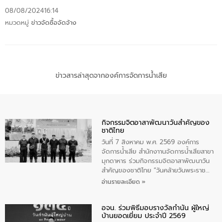
08/08/2024
16:14
หมวดหมู่
ข่าวจัดซื้อจัดจ้าง
ข่าวสารล่าสุดจากองค์การจัดการน้ำเสีย
กิจกรรมจิตอาสาพัฒนาวันสําคัญของ
ชาติไทย
วันที่ 7 สิงหาคม พ.ศ. 2569 องค์การ
จัดการน้ำเสีย สำนักงาานจัดการน้ำเสียสาขา
มุกดาหาร ร่วมกิจกรรมจิตอาสาพัฒนาวัน
สําคัญของชาติไทย “วันคล้ายวันพระราช
สมภพ สมเด็จพระนางเจ้าสิริกิติ์พระบรม
อ่านรายละเอียด »
ราชินีนาถ พระบรมราชชนนีพันปีหลวง และ
วันแม่แห่งชาติ 12 สิงหาคม” โดยมีนายชลิต
อจน. ร่วมพิธีมอบรางวัลกำนัน ผู้ใหญ่
ทิพย์คำ รองผู้ว่าราชการจังหวัดมุกดาหาร
บ้านยอดเยี่ยม ประจำปี 2569
เป็นประธานในพิธี ณ เรือนจําชั่วคราวนาโสก