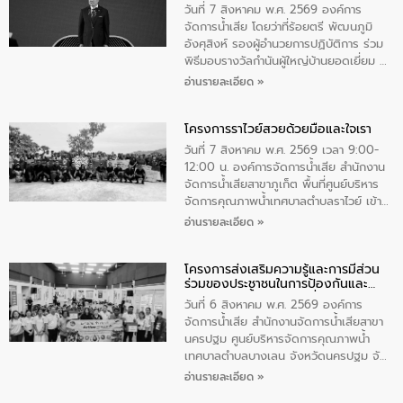
ตําบลนาโสก อําเภอเมืองมุกดาหาร จังหวัด
วันที่ 7 สิงหาคม พ.ศ. 2569 องค์การ
มุกดาหาร โดยในกิจกรรมได้ร่วมปลูกป่า และ
จัดการน้ำเสีย โดยว่าที่ร้อยตรี พัฒนภูมิ
ทําความสะอาดภายในบริเวณ จัดกิจกรรม
อังศุสิงห์ รองผู้อำนวยการปฏิบัติการ ร่วม
เพื่อถวายเป็นพระราชกุศล สมเด็จพระนาง
พิธีมอบรางวัลกำนันผู้ใหญ่บ้านยอดเยี่ยม ณ
เจ้าสิริกิติ์พระบรมราชินีนาถ พระบรมราช
ทำเนียบรัฐบาล โดยมีนายอนุทิน ชาญวีรกูล
อ่านรายละเอียด »
ชนนีพันปีหลวง พร้อมถวายสัจปฏิญาณ
นายกรัฐมนตรีและรัฐมนตรีว่าการกระทรวง
ทำความดีด้วยหัวใจ
มหาดไทย เป็นประธานมอบรางวัลแหนบ
โครงการราไวย์สวยด้วยมือและใจเรา
ทองคำและประกาศเกียรติคุณให้แก่ กำนัน
ผู้ใหญ่บ้านยอดเยี่ยม พร้อมกล่าวชื่นชม ให้
วันที่ 7 สิงหาคม พ.ศ. 2569 เวลา 9:00-
โอวาท และมอบนโยบาย
12:00 น. องค์การจัดการน้ำเสีย สำนักงาน
จัดการน้ำเสียสาขาภูเก็ต พื้นที่ศูนย์บริหาร
จัดการคุณภาพน้ำเทศบาลตำบลราไวย์ เข้า
ร่วมโครงการราไวย์สวยด้วยมือและใจเรา
อ่านรายละเอียด »
โดยมีนายเทมส์ ไกรทัศน์ นายกเทศมนตรี
ตำบลราไวย์ เจ้าหน้าที่เทศบาล ชาวบ้าน
โครงการส่งเสริมความรู้และการมีส่วน
ประชาชน ตัวแทนจากโรงแรมต่างๆ ในเขต
ร่วมของประชาชนในการป้องกันและ
เทศบาลตำบลราไวย์ ศูนย์บริหารจัดการ
แก้ไขปัญหาน้ำเสียอย่างยั่งยืน
คุณภาพน้ำเทศบาลตำบลราไวย์ นำโดยนาย
วันที่ 6 สิงหาคม พ.ศ. 2569 องค์การ
น้อย แก้วเศษ ผู้จัดการสำนักงานจัดการน้ำ
จัดการน้ำเสีย สำนักงานจัดการน้ำเสียสาขา
เสียสาขาภูเก็ต พร้อมด้วยเจ้าหน้าที่ จำนวน
นครปฐม ศูนย์บริหารจัดการคุณภาพน้ำ
5 คน ร่วมทำกิจกรรม ทำความสะอาด
เทศบาลตำบลบางเลน จังหวัดนครปฐม จัด
ชายหาดและแหล่งท่องเที่ยว ณ บริเวณ
กิจกรรมภายใต้โครงการส่งเสริมความรู้และ
อ่านรายละเอียด »
แหลมพรหมเทพ หมู่ที่ 6 ตำบลราไวย์
การมีส่วนร่วมของประชาชนในการป้องกัน