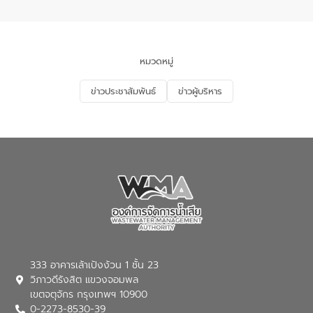
อำเภอเมือง จังหวัดภูเก็ต
และแก้ไขปัญหาน้ำเสียอย่างยั่งยืน ตาม
นโยบาย “มหาดไทย ทำ ทัน ที Action 5
PLUS” โดยจัดอบรมให้ความรู้แก่ประชาชน
และนักเรียน เพื่อส่งเสริมความรู้ด้านการ
จัดการน้ำเสียและสร้างจิตสำนึกในการ
หมวดหมู่
อนุรักษ์สิ่งแวดล้อม ในหัวข้อ “น้ำเสียชุมชน
และการบำบัดน้ำเสียเบื้องต้น” โดยให้ความรู้
ข่าวประชาสัมพันธ์
ข่าวผู้บริหาร
เกี่ยวกับสาเหตุและผลกระทบของน้ำเสีย
แนวทางการลดการเกิดน้ำเสียจากแหล่ง
กำเนิด การบำบัดน้ำเสียเบื้องต้นในครัวเรือน
ณ เทศบาลตำบลบางเลน จังหวัดนครปฐม
333 อาคารเล้าเป้งง้วน 1 ชั้น 23
วิภาวดีรังสิต แขวงจอมพล
เขตจตุจักร กรุงเทพฯ 10900
0-2273-8530-39