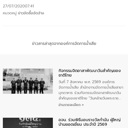
27/07/2020
07:41
หมวดหมู่
ข่าวจัดซื้อจัดจ้าง
ข่าวสารล่าสุดจากองค์การจัดการน้ำเสีย
กิจกรรมจิตอาสาพัฒนาวันสําคัญของ
ชาติไทย
วันที่ 7 สิงหาคม พ.ศ. 2569 องค์การ
จัดการน้ำเสีย สำนักงาานจัดการน้ำเสียสาขา
มุกดาหาร ร่วมกิจกรรมจิตอาสาพัฒนาวัน
สําคัญของชาติไทย “วันคล้ายวันพระราช
สมภพ สมเด็จพระนางเจ้าสิริกิติ์พระบรม
อ่านรายละเอียด »
ราชินีนาถ พระบรมราชชนนีพันปีหลวง และ
วันแม่แห่งชาติ 12 สิงหาคม” โดยมีนายชลิต
อจน. ร่วมพิธีมอบรางวัลกำนัน ผู้ใหญ่
ทิพย์คำ รองผู้ว่าราชการจังหวัดมุกดาหาร
บ้านยอดเยี่ยม ประจำปี 2569
เป็นประธานในพิธี ณ เรือนจําชั่วคราวนาโสก