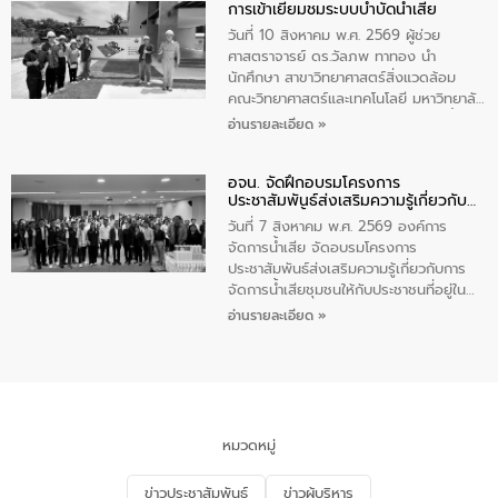
การเข้าเยี่ยมชมระบบบำบัดน้ำเสีย
ความรู้แก่นักเรียนชั้นมัธยมปีที่ 1 โรงเรียน
วัดสว่างอารมณ์ ในเขตเทศบาลตำบลราไวย์
วันที่ 10 สิงหาคม พ.ศ. 2569 ผู้ช่วย
เพื่อส่งเสริมความรู้ด้านการจัดการน้ำเสีย
ศาสตราจารย์ ดร.วัลภพ ทาทอง นำ
การบำบัดน้ำเสียเบื้องต้นในครัวเรือน และ
นักศึกษา สาขาวิทยาศาสตร์สิ่งแวดล้อม
สร้างจิตสำนึกในการอนุรักษ์สิ่งแวดล้อม ใน
คณะวิทยาศาสตร์และเทคโนโลยี มหาวิทยาลัย
การนี้ นายเทมส์ ไกรทัศน์ นายกเทศมนตรี
ราชภัฏเลย เข้าศึกษาดูงานระบบบำบัดน้ำเสีย
อ่านรายละเอียด »
ตำบลราไวย์ เป็นประธานกล่าวเปิดงาน
ณ ศูนย์บริหารจัดการคุณภาพน้ำเทศบาล
เมืองเลย โดยว่าที่ ร.ต.กัญตพงศ์ สีนิล
อจน. จัดฝึกอบรมโครงการ
วิศวกร ให้การต้อนรับ และบรรยายให้ความ
ประชาสัมพันธ์ส่งเสริมความรู้เกี่ยวกับ
รู้
การจัดการน้ำเสีย
วันที่ 7 สิงหาคม พ.ศ. 2569 องค์การ
จัดการน้ำเสีย จัดอบรมโครงการ
ประชาสัมพันธ์ส่งเสริมความรู้เกี่ยวกับการ
จัดการน้ำเสียชุมชนให้กับประชาชนที่อยู่ใน
เขตพื้นที่เทศบาลเมืองอุทัยธานี จำนวน 100
อ่านรายละเอียด »
คน ณ ห้องประชุมเทศบาลเมืองอุทัยธานี
จังหวัดอุทัยธานี โดยมีรองนายกเทศมนตรี
เมืองอุทัยธานี (นายศุภฤกษ์ เอี่ยมละออ)
เป็นประธานพิธีเปิดการอบรม
หมวดหมู่
ข่าวประชาสัมพันธ์
ข่าวผู้บริหาร