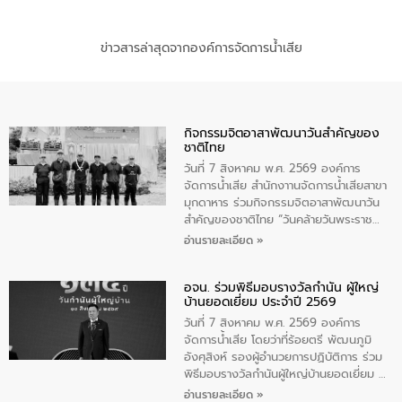
ข่าวสารล่าสุดจากองค์การจัดการน้ำเสีย
กิจกรรมจิตอาสาพัฒนาวันสําคัญของ
ชาติไทย
วันที่ 7 สิงหาคม พ.ศ. 2569 องค์การ
จัดการน้ำเสีย สำนักงาานจัดการน้ำเสียสาขา
มุกดาหาร ร่วมกิจกรรมจิตอาสาพัฒนาวัน
สําคัญของชาติไทย “วันคล้ายวันพระราช
สมภพ สมเด็จพระนางเจ้าสิริกิติ์พระบรม
อ่านรายละเอียด »
ราชินีนาถ พระบรมราชชนนีพันปีหลวง และ
วันแม่แห่งชาติ 12 สิงหาคม” โดยมีนายชลิต
อจน. ร่วมพิธีมอบรางวัลกำนัน ผู้ใหญ่
ทิพย์คำ รองผู้ว่าราชการจังหวัดมุกดาหาร
บ้านยอดเยี่ยม ประจำปี 2569
เป็นประธานในพิธี ณ เรือนจําชั่วคราวนาโสก
ตําบลนาโสก อําเภอเมืองมุกดาหาร จังหวัด
วันที่ 7 สิงหาคม พ.ศ. 2569 องค์การ
มุกดาหาร โดยในกิจกรรมได้ร่วมปลูกป่า และ
จัดการน้ำเสีย โดยว่าที่ร้อยตรี พัฒนภูมิ
ทําความสะอาดภายในบริเวณ จัดกิจกรรม
อังศุสิงห์ รองผู้อำนวยการปฏิบัติการ ร่วม
เพื่อถวายเป็นพระราชกุศล สมเด็จพระนาง
พิธีมอบรางวัลกำนันผู้ใหญ่บ้านยอดเยี่ยม ณ
เจ้าสิริกิติ์พระบรมราชินีนาถ พระบรมราช
ทำเนียบรัฐบาล โดยมีนายอนุทิน ชาญวีรกูล
อ่านรายละเอียด »