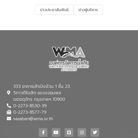
อนุรักษ์สิ่งแวดล้อม ในหัวข้อ “น้ำเสียชุมชน
และการบำบัดน้ำเสียเบื้องต้น” โดยให้ความรู้
ข่าวประชาสัมพันธ์
ข่าวผู้บริหาร
เกี่ยวกับสาเหตุและผลกระทบของน้ำเสีย
แนวทางการลดการเกิดน้ำเสียจากแหล่ง
กำเนิด การบำบัดน้ำเสียเบื้องต้นในครัวเรือน
ณ เทศบาลตำบลบางเลน จังหวัดนครปฐม
333 อาคารเล้าเป้งง้วน 1 ชั้น 23
วิภาวดีรังสิต แขวงจอมพล
เขตจตุจักร กรุงเทพฯ 10900
0-2273-8530-39
0-2273-8577-79
saraban@wma.or.th