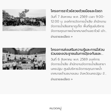
ชนนีพันปีหลวง พร้อมถวายสัจปฏิญาณ
นายกรัฐมนตรีและรัฐมนตรีว่าการกระทรวง
ทำความดีด้วยหัวใจ
มหาดไทย เป็นประธานมอบรางวัลแหนบ
โครงการราไวย์สวยด้วยมือและใจเรา
ทองคำและประกาศเกียรติคุณให้แก่ กำนัน
ผู้ใหญ่บ้านยอดเยี่ยม พร้อมกล่าวชื่นชม ให้
วันที่ 7 สิงหาคม พ.ศ. 2569 เวลา 9:00-
โอวาท และมอบนโยบาย
12:00 น. องค์การจัดการน้ำเสีย สำนักงาน
จัดการน้ำเสียสาขาภูเก็ต พื้นที่ศูนย์บริหาร
จัดการคุณภาพน้ำเทศบาลตำบลราไวย์ เข้า
ร่วมโครงการราไวย์สวยด้วยมือและใจเรา
อ่านรายละเอียด »
โดยมีนายเทมส์ ไกรทัศน์ นายกเทศมนตรี
ตำบลราไวย์ เจ้าหน้าที่เทศบาล ชาวบ้าน
โครงการส่งเสริมความรู้และการมีส่วน
ประชาชน ตัวแทนจากโรงแรมต่างๆ ในเขต
ร่วมของประชาชนในการป้องกันและ
เทศบาลตำบลราไวย์ ศูนย์บริหารจัดการ
แก้ไขปัญหาน้ำเสียอย่างยั่งยืน
คุณภาพน้ำเทศบาลตำบลราไวย์ นำโดยนาย
วันที่ 6 สิงหาคม พ.ศ. 2569 องค์การ
น้อย แก้วเศษ ผู้จัดการสำนักงานจัดการน้ำ
จัดการน้ำเสีย สำนักงานจัดการน้ำเสียสาขา
เสียสาขาภูเก็ต พร้อมด้วยเจ้าหน้าที่ จำนวน
นครปฐม ศูนย์บริหารจัดการคุณภาพน้ำ
5 คน ร่วมทำกิจกรรม ทำความสะอาด
เทศบาลตำบลบางเลน จังหวัดนครปฐม จัด
ชายหาดและแหล่งท่องเที่ยว ณ บริเวณ
กิจกรรมภายใต้โครงการส่งเสริมความรู้และ
อ่านรายละเอียด »
แหลมพรหมเทพ หมู่ที่ 6 ตำบลราไวย์
การมีส่วนร่วมของประชาชนในการป้องกัน
อำเภอเมือง จังหวัดภูเก็ต
และแก้ไขปัญหาน้ำเสียอย่างยั่งยืน ตาม
นโยบาย “มหาดไทย ทำ ทัน ที Action 5
PLUS” โดยจัดอบรมให้ความรู้แก่ประชาชน
และนักเรียน เพื่อส่งเสริมความรู้ด้านการ
จัดการน้ำเสียและสร้างจิตสำนึกในการ
หมวดหมู่