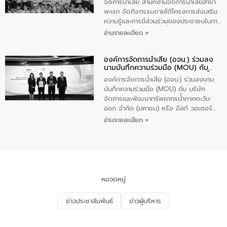
(นันทวิทยา) เทศบาลนครปากเกร็ด อำเภอ
จัดการน้ำเสีย สำนักงานจัดการน้ำเสียสาขา
ปากเกร็ด จังหวัดนนทบุรี จำนวน 30 คน
พะเยา จัดกิจกรรมภายใต้โครงการส่งเสริม
ความรู้และการมีส่วนร่วมของประชาชนในการ
ป้องกันและแก้ไขปัญหาน้ำเสียอย่างยั่งยืน
อ่านรายละเอียด »
ตามนโยบาย “มหาดไทย ทำทันที Action 5
Plus” โดยจัดอบรมให้ความรู้เรื่องน้ำเสีย
องค์การจัดการน้ำเสีย (อจน.) ร่วมลง
ชุมชนและการบำบัดน้ำเสียเบื้องต้น ให้กับ
นามบันทึกความร่วมมือ (MOU) กับ
นักเรียนชั้นประถมศึกษาปีที่ 5 โรงเรียน
บริษัท จัดการและพัฒนาทรัพยากรน้ำ
เทศบาล 1 (พะเยาประชานุกูล) จำนวน 30
องค์การจัดการน้ำเสีย (อจน.) ร่วมลงนาม
ภาคตะวันออก จำกัด (มหาชน) หรือ อีส
คน
บันทึกความร่วมมือ (MOU) กับ บริษัท
ท์ วอเตอร์
จัดการและพัฒนาทรัพยากรน้ำภาคตะวัน
ออก จำกัด (มหาชน) หรือ อีสท์ วอเตอร์
เมื่อวันอังคารที่ 4 สิงหาคม 2569 ณ ห้อง
อ่านรายละเอียด »
อเนกประสงค์ ชั้น 22 อาคารอีสท์วอเตอร์
ในหัวข้อ “การร่วมศึกษาแนวทางการบริหาร
จัดการน้ำเสียและการนำน้ำกลับมาใช้ประโยชน์
ของประเทศไทย” เพื่อยกระดับการบริหาร
จัดการทรัพยากรน้ำ เสริมสร้างความมั่นคง
ด้านน้ำของประเทศ และเตรียมความพร้อม
หมวดหมู่
รองรับการเติบโตของเมือง รวมถึงการ
ลงทุนในอุตสาหกรรมแห่งอนาคต ตลอดจน
ข่าวประชาสัมพันธ์
ข่าวผู้บริหาร
มุ่งตอบโจทย์ความท้าทายจากวิกฤตการ
เปลี่ยนแปลงสภาพภูมิอากาศและความเสี่ยง
ภัยแล้งในระยะยาว การประสานความร่วมมือ