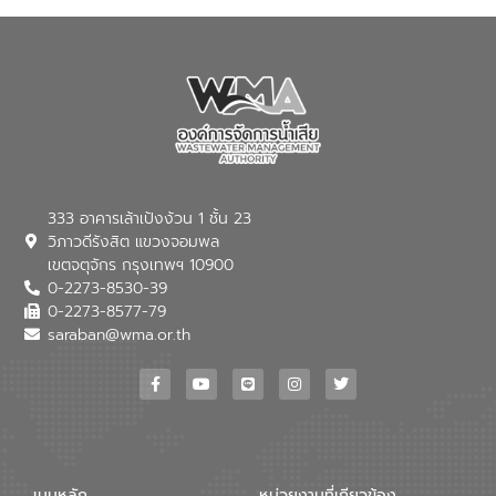
ในครั้งนี้เป็นการดึงจุดแข็งและความ
เชี่ยวชาญด้านระบบบำบัดน้ำเสียที่เป็นมิตร
ต่อสิ่งแวดล้อมของ องค์การจัดการน้ำเสีย
(อจน.) มาผสานกับประสบการณ์และ
เทคโนโลยีโครงข่ายน้ำครบวงจรในพื้นที่ EEC
ของอีสท์ วอเตอร์ เพื่อร่วมกันศึกษา
เทคโนโลยีการปรับปรุงคุณภาพน้ำ (Water
Reuse) และพัฒนารูปแบบการดำเนินงาน
ร่วมกับท้องถิ่นให้เกิดระบบบริหารจัดการน้ำ
อย่างเป็นรูปธรรม เพื่อรองรับความต้องการ
333 อาคารเล้าเป้งง้วน 1 ชั้น 23
ใช้น้ำที่พุ่งสูงขึ้นจากการขยายตัวของ
วิภาวดีรังสิต แขวงจอมพล
อุตสาหกรรม นายชีระ วงศบูรณะ ผู้อำนวย
เขตจตุจักร กรุงเทพฯ 10900
การองค์การจัดการน้ำเสีย กล่าวถึงภารกิจ
0-2273-8530-39
หลักของ อจน. ในการพัฒนาระบบบำบัดน้ำ
เสียเมื่อผสานกับความเชี่ยวชาญของอีสท์
0-2273-8577-79
วอเตอร์ จะช่วยขับเคลื่อนการศึกษาทั้งในมิติ
saraban@wma.or.th
ทางเทคนิคและความคุ้มค่าทางเศรษฐกิจ
เพื่อสนับสนุนการพัฒนาเมืองอย่างยั่งยืน
ขณะที่ นายบดินทร์ อุดล กรรมการผู้อำนวย
การใหญ่ อีสท์ วอเตอร์ ย้ำว่า การบริหาร
จัดการน้ำยุคใหม่ต้องมุ่งเน้นความคุ้มค่า
ตลอดระบบ โดยการนำน้ำบำบัดกลับมาใช้ใหม่
จะช่วยลดการพึ่งพาน้ำธรรมชาติและสร้าง
เมนูหลัก
หน่วยงานที่เกียวข้อง