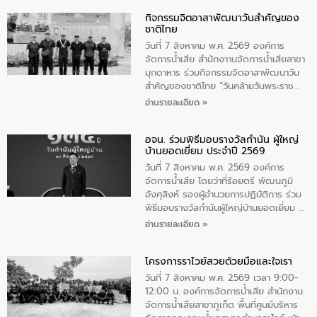
กิจกรรมจิตอาสาพัฒนาวันสําคัญของ
ชาติไทย
วันที่ 7 สิงหาคม พ.ศ. 2569 องค์การ
จัดการน้ำเสีย สำนักงาานจัดการน้ำเสียสาขา
มุกดาหาร ร่วมกิจกรรมจิตอาสาพัฒนาวัน
สําคัญของชาติไทย “วันคล้ายวันพระราช
สมภพ สมเด็จพระนางเจ้าสิริกิติ์พระบรม
อ่านรายละเอียด »
ราชินีนาถ พระบรมราชชนนีพันปีหลวง และ
วันแม่แห่งชาติ 12 สิงหาคม” โดยมีนายชลิต
อจน. ร่วมพิธีมอบรางวัลกำนัน ผู้ใหญ่
ทิพย์คำ รองผู้ว่าราชการจังหวัดมุกดาหาร
บ้านยอดเยี่ยม ประจำปี 2569
เป็นประธานในพิธี ณ เรือนจําชั่วคราวนาโสก
ตําบลนาโสก อําเภอเมืองมุกดาหาร จังหวัด
วันที่ 7 สิงหาคม พ.ศ. 2569 องค์การ
มุกดาหาร โดยในกิจกรรมได้ร่วมปลูกป่า และ
จัดการน้ำเสีย โดยว่าที่ร้อยตรี พัฒนภูมิ
ทําความสะอาดภายในบริเวณ จัดกิจกรรม
อังศุสิงห์ รองผู้อำนวยการปฏิบัติการ ร่วม
เพื่อถวายเป็นพระราชกุศล สมเด็จพระนาง
พิธีมอบรางวัลกำนันผู้ใหญ่บ้านยอดเยี่ยม ณ
เจ้าสิริกิติ์พระบรมราชินีนาถ พระบรมราช
ทำเนียบรัฐบาล โดยมีนายอนุทิน ชาญวีรกูล
อ่านรายละเอียด »
ชนนีพันปีหลวง พร้อมถวายสัจปฏิญาณ
นายกรัฐมนตรีและรัฐมนตรีว่าการกระทรวง
ทำความดีด้วยหัวใจ
มหาดไทย เป็นประธานมอบรางวัลแหนบ
โครงการราไวย์สวยด้วยมือและใจเรา
ทองคำและประกาศเกียรติคุณให้แก่ กำนัน
ผู้ใหญ่บ้านยอดเยี่ยม พร้อมกล่าวชื่นชม ให้
วันที่ 7 สิงหาคม พ.ศ. 2569 เวลา 9:00-
โอวาท และมอบนโยบาย
12:00 น. องค์การจัดการน้ำเสีย สำนักงาน
จัดการน้ำเสียสาขาภูเก็ต พื้นที่ศูนย์บริหาร