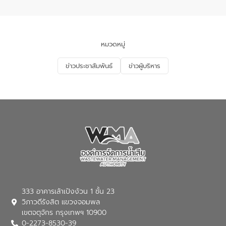
อำเภอเมือง จังหวัดภูเก็ต
และแก้ไขปัญหาน้ำเสียอย่างยั่งยืน ตาม
นโยบาย “มหาดไทย ทำ ทัน ที Action 5
PLUS” โดยจัดอบรมให้ความรู้แก่ประชาชน
และนักเรียน เพื่อส่งเสริมความรู้ด้านการ
จัดการน้ำเสียและสร้างจิตสำนึกในการ
หมวดหมู่
อนุรักษ์สิ่งแวดล้อม ในหัวข้อ “น้ำเสียชุมชน
และการบำบัดน้ำเสียเบื้องต้น” โดยให้ความรู้
ข่าวประชาสัมพันธ์
ข่าวผู้บริหาร
เกี่ยวกับสาเหตุและผลกระทบของน้ำเสีย
แนวทางการลดการเกิดน้ำเสียจากแหล่ง
กำเนิด การบำบัดน้ำเสียเบื้องต้นในครัวเรือน
ณ เทศบาลตำบลบางเลน จังหวัดนครปฐม
333 อาคารเล้าเป้งง้วน 1 ชั้น 23
วิภาวดีรังสิต แขวงจอมพล
เขตจตุจักร กรุงเทพฯ 10900
0-2273-8530-39