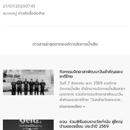
27/07/2020
07:45
หมวดหมู่
ข่าวจัดซื้อจัดจ้าง
ข่าวสารล่าสุดจากองค์การจัดการน้ำเสีย
กิจกรรมจิตอาสาพัฒนาวันสําคัญของ
ชาติไทย
วันที่ 7 สิงหาคม พ.ศ. 2569 องค์การ
จัดการน้ำเสีย สำนักงาานจัดการน้ำเสียสาขา
มุกดาหาร ร่วมกิจกรรมจิตอาสาพัฒนาวัน
สําคัญของชาติไทย “วันคล้ายวันพระราช
สมภพ สมเด็จพระนางเจ้าสิริกิติ์พระบรม
อ่านรายละเอียด »
ราชินีนาถ พระบรมราชชนนีพันปีหลวง และ
วันแม่แห่งชาติ 12 สิงหาคม” โดยมีนายชลิต
อจน. ร่วมพิธีมอบรางวัลกำนัน ผู้ใหญ่
ทิพย์คำ รองผู้ว่าราชการจังหวัดมุกดาหาร
บ้านยอดเยี่ยม ประจำปี 2569
เป็นประธานในพิธี ณ เรือนจําชั่วคราวนาโสก