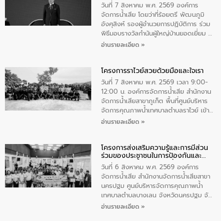
ตําบลนาโสก อําเภอเมืองมุกดาหาร จังหวัด
วันที่ 7 สิงหาคม พ.ศ. 2569 องค์การ
มุกดาหาร โดยในกิจกรรมได้ร่วมปลูกป่า และ
จัดการน้ำเสีย โดยว่าที่ร้อยตรี พัฒนภูมิ
ทําความสะอาดภายในบริเวณ จัดกิจกรรม
อังศุสิงห์ รองผู้อำนวยการปฏิบัติการ ร่วม
เพื่อถวายเป็นพระราชกุศล สมเด็จพระนาง
พิธีมอบรางวัลกำนันผู้ใหญ่บ้านยอดเยี่ยม ณ
เจ้าสิริกิติ์พระบรมราชินีนาถ พระบรมราช
ทำเนียบรัฐบาล โดยมีนายอนุทิน ชาญวีรกูล
อ่านรายละเอียด »
ชนนีพันปีหลวง พร้อมถวายสัจปฏิญาณ
นายกรัฐมนตรีและรัฐมนตรีว่าการกระทรวง
ทำความดีด้วยหัวใจ
มหาดไทย เป็นประธานมอบรางวัลแหนบ
โครงการราไวย์สวยด้วยมือและใจเรา
ทองคำและประกาศเกียรติคุณให้แก่ กำนัน
ผู้ใหญ่บ้านยอดเยี่ยม พร้อมกล่าวชื่นชม ให้
วันที่ 7 สิงหาคม พ.ศ. 2569 เวลา 9:00-
โอวาท และมอบนโยบาย
12:00 น. องค์การจัดการน้ำเสีย สำนักงาน
จัดการน้ำเสียสาขาภูเก็ต พื้นที่ศูนย์บริหาร
จัดการคุณภาพน้ำเทศบาลตำบลราไวย์ เข้า
ร่วมโครงการราไวย์สวยด้วยมือและใจเรา
อ่านรายละเอียด »
โดยมีนายเทมส์ ไกรทัศน์ นายกเทศมนตรี
ตำบลราไวย์ เจ้าหน้าที่เทศบาล ชาวบ้าน
โครงการส่งเสริมความรู้และการมีส่วน
ประชาชน ตัวแทนจากโรงแรมต่างๆ ในเขต
ร่วมของประชาชนในการป้องกันและ
เทศบาลตำบลราไวย์ ศูนย์บริหารจัดการ
แก้ไขปัญหาน้ำเสียอย่างยั่งยืน
คุณภาพน้ำเทศบาลตำบลราไวย์ นำโดยนาย
วันที่ 6 สิงหาคม พ.ศ. 2569 องค์การ
น้อย แก้วเศษ ผู้จัดการสำนักงานจัดการน้ำ
จัดการน้ำเสีย สำนักงานจัดการน้ำเสียสาขา
เสียสาขาภูเก็ต พร้อมด้วยเจ้าหน้าที่ จำนวน
นครปฐม ศูนย์บริหารจัดการคุณภาพน้ำ
5 คน ร่วมทำกิจกรรม ทำความสะอาด
เทศบาลตำบลบางเลน จังหวัดนครปฐม จัด
ชายหาดและแหล่งท่องเที่ยว ณ บริเวณ
กิจกรรมภายใต้โครงการส่งเสริมความรู้และ
อ่านรายละเอียด »
แหลมพรหมเทพ หมู่ที่ 6 ตำบลราไวย์
การมีส่วนร่วมของประชาชนในการป้องกัน