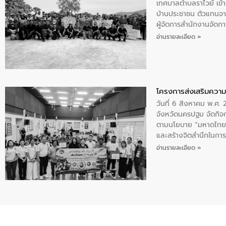
เทศบาลตำบลราไวย์ เข้า
บ้านประชาชน ตัวแทนจา
ผู้จัดการสำนักงานจัดก
บริเวณแหลมพรหมเทพ หมู
อ่านรายละเอียด »
โครงการส่งเสริมความร
วันที่ 6 สิงหาคม พ.ศ
จังหวัดนครปฐม จัดกิจก
ตามนโยบาย “มหาดไทย ทำ
และสร้างจิตสำนึกในการอ
ของน้ำเสีย แนวทางการ
อ่านรายละเอียด »