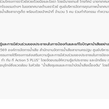
ร่วมโครงการราไวย์สวยด้วยมือและใจเรา โดยมีนายเทมส์ ไกรทัศน์ นายกเทศมนต
กโรงแรมต่างๆ ในเขตเทศบาลตำบลราไวย์ ศูนย์บริหารจัดการคุณภาพน้ำเทศบ
ารน้ำเสียสาขาภูเก็ต พร้อมด้วยเจ้าหน้าที่ จำนวน 5 คน ร่วมทำกิจกรรม ทำค
่ที่ 6 ตำบลราไวย์ อำเภอเมือง จังหวัดภูเก็ต
ู้และการมีส่วนร่วมของประชาชนในการป้องกันและแก้ไขปัญหาน้ำเสียอย่างย
. 2569 องค์การจัดการน้ำเสีย สำนักงานจัดการน้ำเสียสาขานครปฐม ศูนย์บริ
รรมภายใต้โครงการส่งเสริมความรู้และการมีส่วนร่วมของประชาชนในการป้องกั
 ทัน ที Action 5 PLUS” โดยจัดอบรมให้ความรู้แก่ประชาชน และนักเรียน เพื่
นุรักษ์สิ่งแวดล้อม ในหัวข้อ “น้ำเสียชุมชนและการบำบัดน้ำเสียเบื้องต้น” โดย
ลดการเกิดน้ำเสียจากแหล่งกำเนิด การบำบัดน้ำเสียเบื้องต้นในครัวเรือน 