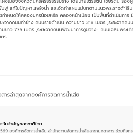
ังเมืองจังหวัดนครศรีธรธรรมราช โดยนายไตรรัตน์ ไชยรัตน์ รองผู
นา ฟื้นฟู แก้ไขปัญหาแหล่งน้ำ และจัดทำแผนแม่บทตามแนวพระราชดำริใ
มราชกำหนดให้คลองนครน้อยหรือ คลองหน้าเมือง เป็นพื้นที่ดำเนินกา
ะยะจากถนนท่าช้าง ถนนราชดำเนิน ความยาว 218 เมตร ,ระยะจากถน
ามยาว 775 เมตร ,ระยะจากถนนพัฒนาการคูขวาง- ถนนเฉลิมพระเกีย
มตร
าวสารล่าสุดจากองค์การจัดการน้ำเสีย
าวันสําคัญของชาติไทย
 2569 องค์การจัดการน้ำเสีย สำนักงาานจัดการน้ำเสียสาขามุกดาหาร ร่วมกิ