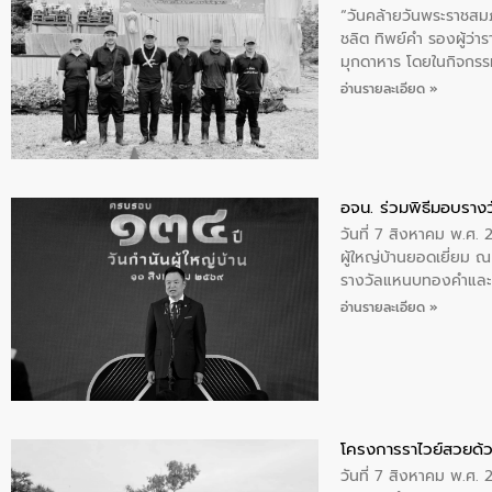
“วันคล้ายวันพระราชสมภ
ชลิต ทิพย์คำ รองผู้ว่
มุกดาหาร โดยในกิจกรรม
พระบรมราชินีนาถ พระ
อ่านรายละเอียด »
อจน. ร่วมพิธีมอบรางว
วันที่ 7 สิงหาคม พ.ศ. 
ผู้ใหญ่บ้านยอดเยี่ยม
รางวัลแหนบทองคำและปร
อ่านรายละเอียด »
โครงการราไวย์สวยด้ว
วันที่ 7 สิงหาคม พ.ศ. 