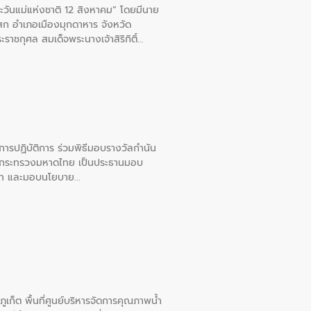
ะวันแม่แห่งชาติ 12 สิงหาคม” โดยมีนาย
สก อําเภอเมืองมุกดาหาร จังหวัด
าชกุศล สมเด็จพระนางเจ้าสิริกิติ์
ยการปฏิบัติการ ร่วมพิธีมอบรางวัลกำนัน
การกระทรวงมหาดไทย เป็นประธานมอบ
อวาท และมอบนโยบาย
เก็ต พื้นที่ศูนย์บริหารจัดการคุณภาพน้ำ