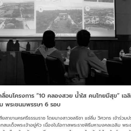
คลื่อนโครงการ “10 คลองสวย น้ำใส คนไทยมีสุข” เฉล
ฉลิม พระชนมพรรษา 6 รอบ
เสียสาขานครศรีธรรมราช โดยนางสาวชลธิชา แซ่ลิ่ม วิศวกร เข้าร่วม
าทสมเด็จพระเจ้าอยู่หัว เนื่องในโอกาสพระราชพิธีมหามงคลเฉลิม