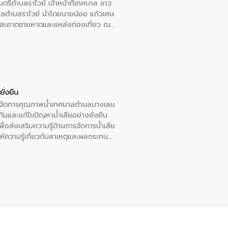
รีตำบลราไวย์ เจ้าหน้าที่เทศบาล ชาว
าลตำบลราไวย์ นำโดยนายน้อย แก้วเศษ
วามสะอาดชายหาดและแหล่งท่องเที่ยว ณ
ั่งยืน
หารจัดการคุณภาพน้ำเทศบาลตำบลบางเลน
นและแก้ไขปัญหาน้ำเสียอย่างยั่งยืน
อส่งเสริมความรู้ด้านการจัดการน้ำเสีย
ให้ความรู้เกี่ยวกับสาเหตุและผลกระทบ
ณ เทศบาลตำบลบางเลน จังหวัดนครปฐม