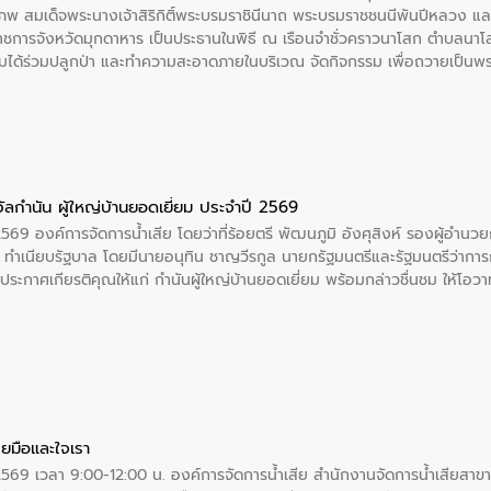
พ สมเด็จพระนางเจ้าสิริกิติ์พระบรมราชินีนาถ พระบรมราชชนนีพันปีหลวง แล
าราชการจังหวัดมุกดาหาร เป็นประธานในพิธี ณ เรือนจําชั่วคราวนาโสก ตําบลนาโ
ได้ร่วมปลูกป่า และทําความสะอาดภายในบริเวณ จัดกิจกรรม เพื่อถวายเป็นพระร
บรมราชชนนีพันปีหลวง พร้อมถวายสัจปฏิญาณ ทำความดีด้วยหัวใจ
ัลกำนัน ผู้ใหญ่บ้านยอดเยี่ยม ประจำปี 2569
2569 องค์การจัดการน้ำเสีย โดยว่าที่ร้อยตรี พัฒนภูมิ อังศุสิงห์ รองผู้อำนว
 ณ ทำเนียบรัฐบาล โดยมีนายอนุทิน ชาญวีรกูล นายกรัฐมนตรีและรัฐมนตรีว่า
ะกาศเกียรติคุณให้แก่ กำนันผู้ใหญ่บ้านยอดเยี่ยม พร้อมกล่าวชื่นชม ให้โ
ยมือและใจเรา
2569 เวลา 9:00-12:00 น. องค์การจัดการน้ำเสีย สำนักงานจัดการน้ำเสียสาขาภู