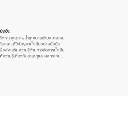
ั่งยืน
หารจัดการคุณภาพน้ำเทศบาลตำบลบางเลน
นและแก้ไขปัญหาน้ำเสียอย่างยั่งยืน
อส่งเสริมความรู้ด้านการจัดการน้ำเสีย
ให้ความรู้เกี่ยวกับสาเหตุและผลกระทบ
ณ เทศบาลตำบลบางเลน จังหวัดนครปฐม