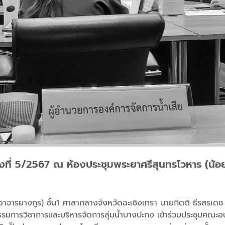
งที่ 5/2567 ณ ห้องประชุมพระยาศรีสุนทรโวหาร (น้อย
จารยางกูร) ชั้น1 ศาลากลางจังหวัดฉะเชิงเทรา นายกิตติ ธีรสรเดช ผ
รมการวิชาการและบริหารจัดการลุ่มน้ำบางปะกง เข้าร่วมประชุมคณะอน