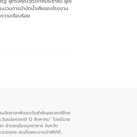
ฐ ผู้ทรงคุณวุฒิภาคประชาชน ผู้ใช้
ลกระบวนการบำบัดน้ำเสียของโรงงาน
ยความเรียบร้อย
จกรรมจิตอาสาพัฒนาวันสําคัญของชาติไทย
ะวันแม่แห่งชาติ 12 สิงหาคม” โดยมีนาย
สก อําเภอเมืองมุกดาหาร จังหวัด
าชกุศล สมเด็จพระนางเจ้าสิริกิติ์