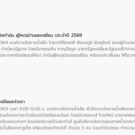
บรมราชชนนีพันปีหลวง พร้อมถวายสัจปฏิญาณ ทำความดีด้วยหัวใจ
ัลกำนัน ผู้ใหญ่บ้านยอดเยี่ยม ประจำปี 2569
2569 องค์การจัดการน้ำเสีย โดยว่าที่ร้อยตรี พัฒนภูมิ อังศุสิงห์ รองผู้อำนว
 ณ ทำเนียบรัฐบาล โดยมีนายอนุทิน ชาญวีรกูล นายกรัฐมนตรีและรัฐมนตรีว่า
ะกาศเกียรติคุณให้แก่ กำนันผู้ใหญ่บ้านยอดเยี่ยม พร้อมกล่าวชื่นชม ให้โ
ยมือและใจเรา
2569 เวลา 9:00-12:00 น. องค์การจัดการน้ำเสีย สำนักงานจัดการน้ำเสียสาขาภู
ร่วมโครงการราไวย์สวยด้วยมือและใจเรา โดยมีนายเทมส์ ไกรทัศน์ นายกเทศมนต
กโรงแรมต่างๆ ในเขตเทศบาลตำบลราไวย์ ศูนย์บริหารจัดการคุณภาพน้ำเทศบ
ารน้ำเสียสาขาภูเก็ต พร้อมด้วยเจ้าหน้าที่ จำนวน 5 คน ร่วมทำกิจกรรม ทำค
่ที่ 6 ตำบลราไวย์ อำเภอเมือง จังหวัดภูเก็ต