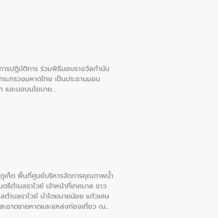
ยการปฏิบัติการ ร่วมพิธีมอบรางวัลกำนัน
การกระทรวงมหาดไทย เป็นประธานมอบ
อวาท และมอบนโยบาย
เก็ต พื้นที่ศูนย์บริหารจัดการคุณภาพน้ำ
รีตำบลราไวย์ เจ้าหน้าที่เทศบาล ชาว
าลตำบลราไวย์ นำโดยนายน้อย แก้วเศษ
วามสะอาดชายหาดและแหล่งท่องเที่ยว ณ