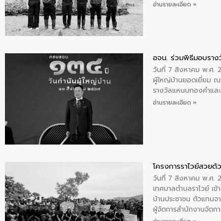
พระบรมราชินีนาถ พระ
อ่านรายละเอียด »
อจน. ร่วมพิธีมอบรางว
วันที่ 7 สิงหาคม พ.ศ. 
ผู้ใหญ่บ้านยอดเยี่ยม
รางวัลแหนบทองคำและปร
อ่านรายละเอียด »
โครงการราไวย์สวยด้ว
วันที่ 7 สิงหาคม พ.ศ. 
เทศบาลตำบลราไวย์ เข้า
บ้านประชาชน ตัวแทนจา
ผู้จัดการสำนักงานจัดก
บริเวณแหลมพรหมเทพ หมู