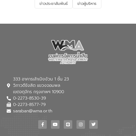
ข่าวประชาสัมพันธ์
ข่าวผู้บริหาร
มุ่งตอบโจทย์ความท้าทายจากวิกฤตการ
เปลี่ยนแปลงสภาพภูมิอากาศและความเสี่ยง
ภัยแล้งในระยะยาว การประสานความร่วมมือ
ในครั้งนี้เป็นการดึงจุดแข็งและความ
เชี่ยวชาญด้านระบบบำบัดน้ำเสียที่เป็นมิตร
ต่อสิ่งแวดล้อมของ องค์การจัดการน้ำเสีย
(อจน.) มาผสานกับประสบการณ์และ
เทคโนโลยีโครงข่ายน้ำครบวงจรในพื้นที่ EEC
ของอีสท์ วอเตอร์ เพื่อร่วมกันศึกษา
เทคโนโลยีการปรับปรุงคุณภาพน้ำ (Water
Reuse) และพัฒนารูปแบบการดำเนินงาน
ร่วมกับท้องถิ่นให้เกิดระบบบริหารจัดการน้ำ
อย่างเป็นรูปธรรม เพื่อรองรับความต้องการ
333 อาคารเล้าเป้งง้วน 1 ชั้น 23
ใช้น้ำที่พุ่งสูงขึ้นจากการขยายตัวของ
วิภาวดีรังสิต แขวงจอมพล
อุตสาหกรรม นายชีระ วงศบูรณะ ผู้อำนวย
เขตจตุจักร กรุงเทพฯ 10900
การองค์การจัดการน้ำเสีย กล่าวถึงภารกิจ
0-2273-8530-39
หลักของ อจน. ในการพัฒนาระบบบำบัดน้ำ
เสียเมื่อผสานกับความเชี่ยวชาญของอีสท์
0-2273-8577-79
วอเตอร์ จะช่วยขับเคลื่อนการศึกษาทั้งในมิติ
saraban@wma.or.th
ทางเทคนิคและความคุ้มค่าทางเศรษฐกิจ
เพื่อสนับสนุนการพัฒนาเมืองอย่างยั่งยืน
ขณะที่ นายบดินทร์ อุดล กรรมการผู้อำนวย
การใหญ่ อีสท์ วอเตอร์ ย้ำว่า การบริหาร