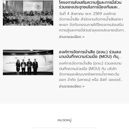
โครงการส่งเสริมความรู้และการมีส่วน
“ชุมชนร่วมใจ น้ำใสยั่งยืน” ได้บรรยายให้
ร่วมของประชาชนในการป้องกันและ
ความรู้เกี่ยวกับการจัดการน้ำเสียและการใช้
แก้ไขปัญหาน้ำเสียอย่างยั่งยืน
ถังดักไขมันให้แก่นักเรียนโรงเรียนวัดบ่อ
วันที่ 4 สิงหาคม พ.ศ. 2569 องค์การ
(นันทวิทยา) เทศบาลนครปากเกร็ด อำเภอ
จัดการน้ำเสีย สำนักงานจัดการน้ำเสียสาขา
ปากเกร็ด จังหวัดนนทบุรี จำนวน 30 คน
พะเยา จัดกิจกรรมภายใต้โครงการส่งเสริม
ความรู้และการมีส่วนร่วมของประชาชนในการ
ป้องกันและแก้ไขปัญหาน้ำเสียอย่างยั่งยืน
อ่านรายละเอียด »
ตามนโยบาย “มหาดไทย ทำทันที Action 5
Plus” โดยจัดอบรมให้ความรู้เรื่องน้ำเสีย
องค์การจัดการน้ำเสีย (อจน.) ร่วมลง
ชุมชนและการบำบัดน้ำเสียเบื้องต้น ให้กับ
นามบันทึกความร่วมมือ (MOU) กับ
นักเรียนชั้นประถมศึกษาปีที่ 5 โรงเรียน
บริษัท จัดการและพัฒนาทรัพยากรน้ำ
เทศบาล 1 (พะเยาประชานุกูล) จำนวน 30
องค์การจัดการน้ำเสีย (อจน.) ร่วมลงนาม
ภาคตะวันออก จำกัด (มหาชน) หรือ อีส
คน
บันทึกความร่วมมือ (MOU) กับ บริษัท
ท์ วอเตอร์
จัดการและพัฒนาทรัพยากรน้ำภาคตะวัน
ออก จำกัด (มหาชน) หรือ อีสท์ วอเตอร์
เมื่อวันอังคารที่ 4 สิงหาคม 2569 ณ ห้อง
อ่านรายละเอียด »
อเนกประสงค์ ชั้น 22 อาคารอีสท์วอเตอร์
ในหัวข้อ “การร่วมศึกษาแนวทางการบริหาร
จัดการน้ำเสียและการนำน้ำกลับมาใช้ประโยชน์
ของประเทศไทย” เพื่อยกระดับการบริหาร
จัดการทรัพยากรน้ำ เสริมสร้างความมั่นคง
ด้านน้ำของประเทศ และเตรียมความพร้อม
หมวดหมู่
รองรับการเติบโตของเมือง รวมถึงการ
ลงทุนในอุตสาหกรรมแห่งอนาคต ตลอดจน