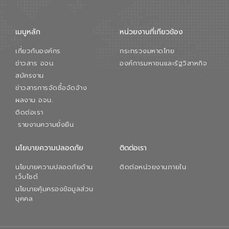
จัดการน้ำยุคใหม่ต้องมุ่งเน้นความคุ้มค่า
ตลอดระบบ โดยการนำน้ำบำบัดกลับมาใช้ใหม่
จะช่วยลดการพึ่งพาน้ำธรรมชาติและสร้าง
เมนูหลัก
หน่วยงานที่เกียวข้อง
สมดุลทางเศรษฐกิจและสิ่งแวดล้อมได้อย่าง
เป็นรูปธรรม ความร่วมมือระหว่างภาครัฐและ
เกี่ยวกับองค์กร
กระทรวงมหาดไทย
ภาคเอกชนในครั้งนี้ นับเป็นก้าวสำคัญของ
องค์การจัดการน้ำเสีย (อจน.) ในการร่วมวาง
ข่าวสาร อจน.
องค์การมหาชนและรัฐวิสาหกิจ
รากฐานโครงสร้างพื้นฐานด้านน้ำของ
สมัครงาน
ประเทศ เพื่อยกระดับประสิทธิภาพการใช้
ข่าวสารการจัดซื้อจัดจ้าง
ทรัพยากรน้ำให้เกิดประโยชน์สูงสุดและเป็นไป
ผลงาน อจน.
ตามมาตรฐานสากล
ติดต่อเรา
รายงานความยั่งยืน
นโยบายความปลอดภัย
ติดต่อเรา
นโยบายความปลอดภัยด้าน
ติดต่อหน่วยงานภายใน
เว็บไซต์
นโยบายคุ้มครองข้อมูลส่วน
บุคคล