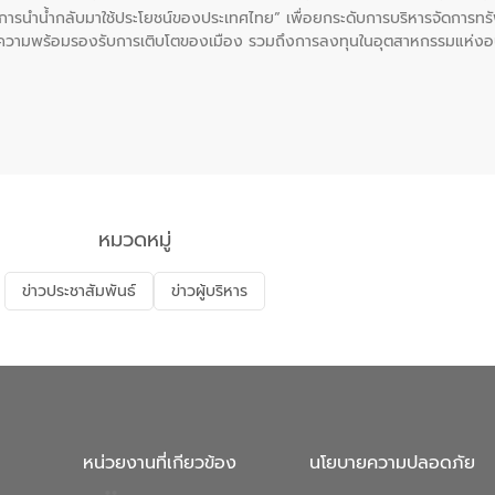
ะการนำน้ำกลับมาใช้ประโยชน์ของประเทศไทย” เพื่อยกระดับการบริหารจัดการทรั
ความพร้อมรองรับการเติบโตของเมือง รวมถึงการลงทุนในอุตสาหกรรมแห่ง
ี่ยนแปลงสภาพภูมิอากาศและความเสี่ยงภัยแล้งในระยะยาว การประสานความร่วมม
บำบัดน้ำเสียที่เป็นมิตรต่อสิ่งแวดล้อมของ องค์การจัดการน้ำเสีย (อจน.)
ที่ EEC ของอีสท์ วอเตอร์ เพื่อร่วมกันศึกษาเทคโนโลยีการปรับปรุงคุณภาพ
่นให้เกิดระบบบริหารจัดการน้ำอย่างเป็นรูปธรรม เพื่อรองรับความต้องการใช้น้ำ
งศบูรณะ ผู้อำนวยการองค์การจัดการน้ำเสีย กล่าวถึงภารกิจหลักของ อจน. ใ
สท์ วอเตอร์ จะช่วยขับเคลื่อนการศึกษาทั้งในมิติทางเทคนิคและความคุ้มค่าท
ี่ นายบดินทร์ อุดล กรรมการผู้อำนวยการใหญ่ อีสท์ วอเตอร์ ย้ำว่า การบริหารจั
บำบัดกลับมาใช้ใหม่จะช่วยลดการพึ่งพาน้ำธรรมชาติและสร้างสมดุลทางเศรษฐก
หมวดหมู่
รัฐและภาคเอกชนในครั้งนี้ นับเป็นก้าวสำคัญของ องค์การจัดการน้ำเสีย (อจ
พื่อยกระดับประสิทธิภาพการใช้ทรัพยากรน้ำให้เกิดประโยชน์สูงสุดและเป็นไ
ข่าวประชาสัมพันธ์
ข่าวผู้บริหาร
หน่วยงานที่เกียวข้อง
นโยบายความปลอดภัย