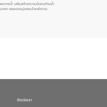
พยากรน้ำ เสริมสร้างความมั่นคงด้านน้ำ
อนาคต ตลอดจนมุ่งตอบโจทย์ความ
ือในครั้งนี้เป็นการดึงจุดแข็งและ
 มาผสานกับประสบการณ์และเทคโนโลยีโครง
น้ำ (Water Reuse) และพัฒนารูปแบบการ
ที่พุ่งสูงขึ้นจากการขยายตัวของ
นการพัฒนาระบบบำบัดน้ำเสียเมื่อผสาน
างเศรษฐกิจ เพื่อสนับสนุนการพัฒนา
ดการน้ำยุคใหม่ต้องมุ่งเน้นความคุ้มค่า
ิจและสิ่งแวดล้อมได้อย่างเป็นรูปธรรม
น.) ในการร่วมวางรากฐานโครงสร้างพื้น
ปตามมาตรฐานสากล
ติดต่อเรา