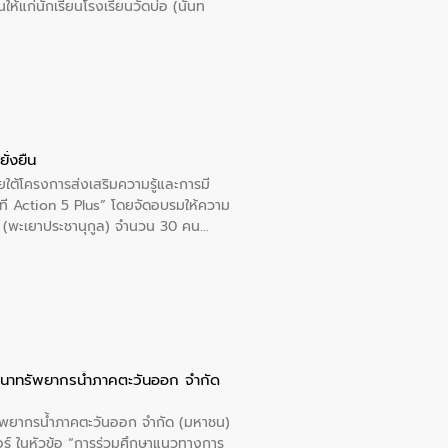
นให้แก่นักเรียนโรงเรียนวัดบ่อ (นันท
ั่งยืน
ใต้โครงการส่งเสริมความรู้และการมี
ที Action 5 Plus” โดยจัดอบรมให้ความ
าล 1 (พะเยาประชานุกูล) จำนวน 30 คน
ัฒนาทรัพยากรน้ำภาคตะวันออก จำกัด
รัพยากรน้ำภาคตะวันออก จำกัด (มหาชน)
ตอร์ ในหัวข้อ “การร่วมศึกษาแนวทางการ