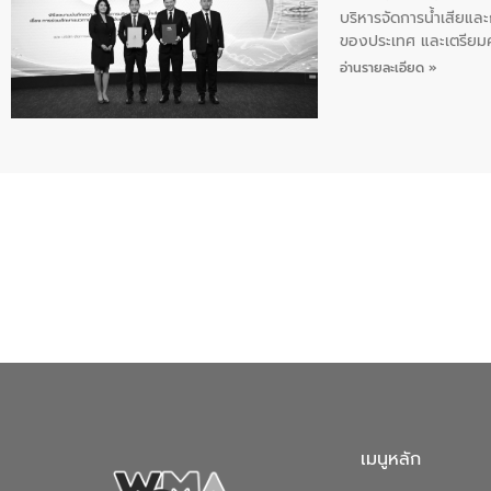
บริหารจัดการน้ำเสียแล
ของประเทศ และเตรียม
ท้าทายจากวิกฤตการเปล
อ่านรายละเอียด »
ความเชี่ยวชาญด้านระบบ
ข่ายน้ำครบวงจรในพื้น
ดำเนินงานร่วมกับท้องถิ
อุตสาหกรรม นายชีระ ว
กับความเชี่ยวชาญของอี
เมืองอย่างยั่งยืน ขณะท
ตลอดระบบ โดยการนำน้ำ
ความร่วมมือระหว่างภาค
ฐานด้านน้ำของประเทศ เ
เมนูหลัก