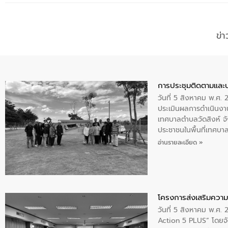
ข่
การประชุมติดตามและ
วันที่ 5 สิงหาคม พ.ศ. 
ประเมินผลการดำเนินงา
เทศบาลตำบลวัดสิงห์ จั
ประชาชนในพื้นที่เทศบา
ให้การต้อนรับ
อ่านรายละเอียด »
โครงการส่งเสริมความร
วันที่ 5 สิงหาคม พ.ศ.
Action 5 PLUS” โดยจัด