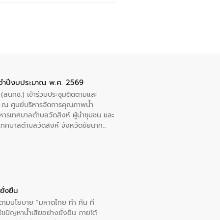
ะจำปีงบประมาณ พ.ศ. 2569
 (สนทช.) เข้าร่วมประชุมติดตามและ
ณ ศูนย์บริหารจัดการคุณภาพน้ำ
หารเทศบาลตำบลวัดสิงห์ ผู้นำชุมชน และ
้ำเทศบาลตำบลวัดสิงห์ จังหวัดชัยนาท
ั่งยืน
ารตามนโยบาย “มหาดไทย ทำ ทัน ที
ปัญหาน้ำเสียอย่างยั่งยืน ภายใต้