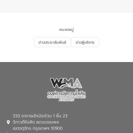
อำเภอเมือง จังหวัดภูเก็ต
และแก้ไขปัญหาน้ำเสียอย่างยั่งยืน ตาม
นโยบาย “มหาดไทย ทำ ทัน ที Action 5
PLUS” โดยจัดอบรมให้ความรู้แก่ประชาชน
และนักเรียน เพื่อส่งเสริมความรู้ด้านการ
จัดการน้ำเสียและสร้างจิตสำนึกในการ
หมวดหมู่
อนุรักษ์สิ่งแวดล้อม ในหัวข้อ “น้ำเสียชุมชน
และการบำบัดน้ำเสียเบื้องต้น” โดยให้ความรู้
ข่าวประชาสัมพันธ์
ข่าวผู้บริหาร
เกี่ยวกับสาเหตุและผลกระทบของน้ำเสีย
แนวทางการลดการเกิดน้ำเสียจากแหล่ง
กำเนิด การบำบัดน้ำเสียเบื้องต้นในครัวเรือน
ณ เทศบาลตำบลบางเลน จังหวัดนครปฐม
333 อาคารเล้าเป้งง้วน 1 ชั้น 23
วิภาวดีรังสิต แขวงจอมพล
เขตจตุจักร กรุงเทพฯ 10900