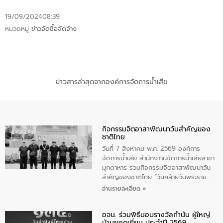
19/09/2024
08:39
หมวดหมู่
ข่าวจัดซื้อจัดจ้าง
ข่าวสารล่าสุดจากองค์การจัดการน้ำเสีย
กิจกรรมจิตอาสาพัฒนาวันสําคัญของ
ชาติไทย
วันที่ 7 สิงหาคม พ.ศ. 2569 องค์การ
จัดการน้ำเสีย สำนักงาานจัดการน้ำเสียสาขา
มุกดาหาร ร่วมกิจกรรมจิตอาสาพัฒนาวัน
สําคัญของชาติไทย “วันคล้ายวันพระราช
สมภพ สมเด็จพระนางเจ้าสิริกิติ์พระบรม
อ่านรายละเอียด »
ราชินีนาถ พระบรมราชชนนีพันปีหลวง และ
วันแม่แห่งชาติ 12 สิงหาคม” โดยมีนายชลิต
อจน. ร่วมพิธีมอบรางวัลกำนัน ผู้ใหญ่
ทิพย์คำ รองผู้ว่าราชการจังหวัดมุกดาหาร
บ้านยอดเยี่ยม ประจำปี 2569