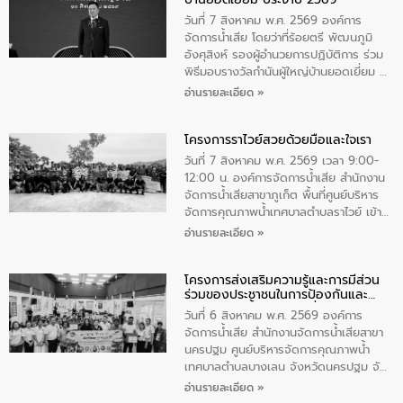
เป็นประธานในพิธี ณ เรือนจําชั่วคราวนาโสก
ตําบลนาโสก อําเภอเมืองมุกดาหาร จังหวัด
วันที่ 7 สิงหาคม พ.ศ. 2569 องค์การ
มุกดาหาร โดยในกิจกรรมได้ร่วมปลูกป่า และ
จัดการน้ำเสีย โดยว่าที่ร้อยตรี พัฒนภูมิ
ทําความสะอาดภายในบริเวณ จัดกิจกรรม
อังศุสิงห์ รองผู้อำนวยการปฏิบัติการ ร่วม
เพื่อถวายเป็นพระราชกุศล สมเด็จพระนาง
พิธีมอบรางวัลกำนันผู้ใหญ่บ้านยอดเยี่ยม ณ
เจ้าสิริกิติ์พระบรมราชินีนาถ พระบรมราช
ทำเนียบรัฐบาล โดยมีนายอนุทิน ชาญวีรกูล
อ่านรายละเอียด »
ชนนีพันปีหลวง พร้อมถวายสัจปฏิญาณ
นายกรัฐมนตรีและรัฐมนตรีว่าการกระทรวง
ทำความดีด้วยหัวใจ
มหาดไทย เป็นประธานมอบรางวัลแหนบ
โครงการราไวย์สวยด้วยมือและใจเรา
ทองคำและประกาศเกียรติคุณให้แก่ กำนัน
ผู้ใหญ่บ้านยอดเยี่ยม พร้อมกล่าวชื่นชม ให้
วันที่ 7 สิงหาคม พ.ศ. 2569 เวลา 9:00-
โอวาท และมอบนโยบาย
12:00 น. องค์การจัดการน้ำเสีย สำนักงาน
จัดการน้ำเสียสาขาภูเก็ต พื้นที่ศูนย์บริหาร
จัดการคุณภาพน้ำเทศบาลตำบลราไวย์ เข้า
ร่วมโครงการราไวย์สวยด้วยมือและใจเรา
อ่านรายละเอียด »
โดยมีนายเทมส์ ไกรทัศน์ นายกเทศมนตรี
ตำบลราไวย์ เจ้าหน้าที่เทศบาล ชาวบ้าน
โครงการส่งเสริมความรู้และการมีส่วน
ประชาชน ตัวแทนจากโรงแรมต่างๆ ในเขต
ร่วมของประชาชนในการป้องกันและ
เทศบาลตำบลราไวย์ ศูนย์บริหารจัดการ
แก้ไขปัญหาน้ำเสียอย่างยั่งยืน
คุณภาพน้ำเทศบาลตำบลราไวย์ นำโดยนาย
วันที่ 6 สิงหาคม พ.ศ. 2569 องค์การ
น้อย แก้วเศษ ผู้จัดการสำนักงานจัดการน้ำ
จัดการน้ำเสีย สำนักงานจัดการน้ำเสียสาขา
เสียสาขาภูเก็ต พร้อมด้วยเจ้าหน้าที่ จำนวน
นครปฐม ศูนย์บริหารจัดการคุณภาพน้ำ
5 คน ร่วมทำกิจกรรม ทำความสะอาด
เทศบาลตำบลบางเลน จังหวัดนครปฐม จัด
ชายหาดและแหล่งท่องเที่ยว ณ บริเวณ
กิจกรรมภายใต้โครงการส่งเสริมความรู้และ
อ่านรายละเอียด »
แหลมพรหมเทพ หมู่ที่ 6 ตำบลราไวย์
การมีส่วนร่วมของประชาชนในการป้องกัน