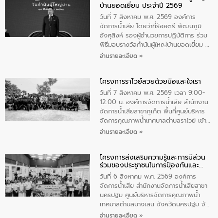
บ้านยอดเยี่ยม ประจำปี 2569
เป็นประธานในพิธี ณ เรือนจําชั่วคราวนาโสก
ตําบลนาโสก อําเภอเมืองมุกดาหาร จังหวัด
วันที่ 7 สิงหาคม พ.ศ. 2569 องค์การ
มุกดาหาร โดยในกิจกรรมได้ร่วมปลูกป่า และ
จัดการน้ำเสีย โดยว่าที่ร้อยตรี พัฒนภูมิ
ทําความสะอาดภายในบริเวณ จัดกิจกรรม
อังศุสิงห์ รองผู้อำนวยการปฏิบัติการ ร่วม
เพื่อถวายเป็นพระราชกุศล สมเด็จพระนาง
พิธีมอบรางวัลกำนันผู้ใหญ่บ้านยอดเยี่ยม ณ
เจ้าสิริกิติ์พระบรมราชินีนาถ พระบรมราช
ทำเนียบรัฐบาล โดยมีนายอนุทิน ชาญวีรกูล
อ่านรายละเอียด »
ชนนีพันปีหลวง พร้อมถวายสัจปฏิญาณ
นายกรัฐมนตรีและรัฐมนตรีว่าการกระทรวง
ทำความดีด้วยหัวใจ
มหาดไทย เป็นประธานมอบรางวัลแหนบ
โครงการราไวย์สวยด้วยมือและใจเรา
ทองคำและประกาศเกียรติคุณให้แก่ กำนัน
ผู้ใหญ่บ้านยอดเยี่ยม พร้อมกล่าวชื่นชม ให้
วันที่ 7 สิงหาคม พ.ศ. 2569 เวลา 9:00-
โอวาท และมอบนโยบาย
12:00 น. องค์การจัดการน้ำเสีย สำนักงาน
จัดการน้ำเสียสาขาภูเก็ต พื้นที่ศูนย์บริหาร
จัดการคุณภาพน้ำเทศบาลตำบลราไวย์ เข้า
ร่วมโครงการราไวย์สวยด้วยมือและใจเรา
อ่านรายละเอียด »
โดยมีนายเทมส์ ไกรทัศน์ นายกเทศมนตรี
ตำบลราไวย์ เจ้าหน้าที่เทศบาล ชาวบ้าน
โครงการส่งเสริมความรู้และการมีส่วน
ประชาชน ตัวแทนจากโรงแรมต่างๆ ในเขต
ร่วมของประชาชนในการป้องกันและ
เทศบาลตำบลราไวย์ ศูนย์บริหารจัดการ
แก้ไขปัญหาน้ำเสียอย่างยั่งยืน
คุณภาพน้ำเทศบาลตำบลราไวย์ นำโดยนาย
วันที่ 6 สิงหาคม พ.ศ. 2569 องค์การ
น้อย แก้วเศษ ผู้จัดการสำนักงานจัดการน้ำ
จัดการน้ำเสีย สำนักงานจัดการน้ำเสียสาขา
เสียสาขาภูเก็ต พร้อมด้วยเจ้าหน้าที่ จำนวน
นครปฐม ศูนย์บริหารจัดการคุณภาพน้ำ
5 คน ร่วมทำกิจกรรม ทำความสะอาด
เทศบาลตำบลบางเลน จังหวัดนครปฐม จัด
ชายหาดและแหล่งท่องเที่ยว ณ บริเวณ
กิจกรรมภายใต้โครงการส่งเสริมความรู้และ
อ่านรายละเอียด »