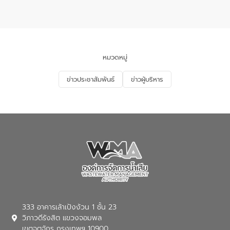
แหลมพรหมเทพ หมู่ที่ 6 ตำบลราไวย์
การมีส่วนร่วมของประชาชนในการป้องกัน
อำเภอเมือง จังหวัดภูเก็ต
และแก้ไขปัญหาน้ำเสียอย่างยั่งยืน ตาม
นโยบาย “มหาดไทย ทำ ทัน ที Action 5
PLUS” โดยจัดอบรมให้ความรู้แก่ประชาชน
และนักเรียน เพื่อส่งเสริมความรู้ด้านการ
จัดการน้ำเสียและสร้างจิตสำนึกในการ
หมวดหมู่
อนุรักษ์สิ่งแวดล้อม ในหัวข้อ “น้ำเสียชุมชน
และการบำบัดน้ำเสียเบื้องต้น” โดยให้ความรู้
ข่าวประชาสัมพันธ์
ข่าวผู้บริหาร
เกี่ยวกับสาเหตุและผลกระทบของน้ำเสีย
แนวทางการลดการเกิดน้ำเสียจากแหล่ง
กำเนิด การบำบัดน้ำเสียเบื้องต้นในครัวเรือน
ณ เทศบาลตำบลบางเลน จังหวัดนครปฐม
333 อาคารเล้าเป้งง้วน 1 ชั้น 23
วิภาวดีรังสิต แขวงจอมพล
เขตจตุจักร กรุงเทพฯ 10900