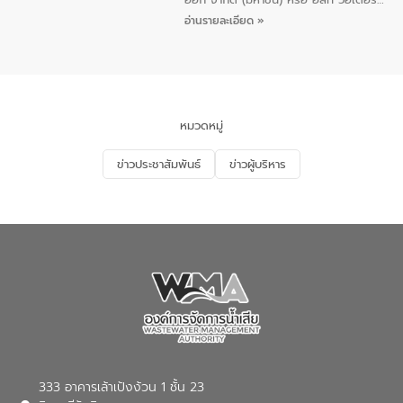
เมื่อวันอังคารที่ 4 สิงหาคม 2569 ณ ห้อง
อ่านรายละเอียด »
อเนกประสงค์ ชั้น 22 อาคารอีสท์วอเตอร์
ในหัวข้อ “การร่วมศึกษาแนวทางการบริหาร
จัดการน้ำเสียและการนำน้ำกลับมาใช้ประโยชน์
ของประเทศไทย” เพื่อยกระดับการบริหาร
จัดการทรัพยากรน้ำ เสริมสร้างความมั่นคง
ด้านน้ำของประเทศ และเตรียมความพร้อม
หมวดหมู่
รองรับการเติบโตของเมือง รวมถึงการ
ลงทุนในอุตสาหกรรมแห่งอนาคต ตลอดจน
ข่าวประชาสัมพันธ์
ข่าวผู้บริหาร
มุ่งตอบโจทย์ความท้าทายจากวิกฤตการ
เปลี่ยนแปลงสภาพภูมิอากาศและความเสี่ยง
ภัยแล้งในระยะยาว การประสานความร่วมมือ
ในครั้งนี้เป็นการดึงจุดแข็งและความ
เชี่ยวชาญด้านระบบบำบัดน้ำเสียที่เป็นมิตร
ต่อสิ่งแวดล้อมของ องค์การจัดการน้ำเสีย
(อจน.) มาผสานกับประสบการณ์และ
เทคโนโลยีโครงข่ายน้ำครบวงจรในพื้นที่ EEC
ของอีสท์ วอเตอร์ เพื่อร่วมกันศึกษา
เทคโนโลยีการปรับปรุงคุณภาพน้ำ (Water
Reuse) และพัฒนารูปแบบการดำเนินงาน
ร่วมกับท้องถิ่นให้เกิดระบบบริหารจัดการน้ำ
อย่างเป็นรูปธรรม เพื่อรองรับความต้องการ
333 อาคารเล้าเป้งง้วน 1 ชั้น 23
ใช้น้ำที่พุ่งสูงขึ้นจากการขยายตัวของ