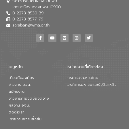
วิภาวดีรังสิต แขวงจอมพล
อุตสาหกรรม นายชีระ วงศบูรณะ ผู้อำนวย
เขตจตุจักร กรุงเทพฯ 10900
การองค์การจัดการน้ำเสีย กล่าวถึงภารกิจ
0-2273-8530-39
หลักของ อจน. ในการพัฒนาระบบบำบัดน้ำ
เสียเมื่อผสานกับความเชี่ยวชาญของอีสท์
0-2273-8577-79
วอเตอร์ จะช่วยขับเคลื่อนการศึกษาทั้งในมิติ
saraban@wma.or.th
ทางเทคนิคและความคุ้มค่าทางเศรษฐกิจ
เพื่อสนับสนุนการพัฒนาเมืองอย่างยั่งยืน
ขณะที่ นายบดินทร์ อุดล กรรมการผู้อำนวย
การใหญ่ อีสท์ วอเตอร์ ย้ำว่า การบริหาร
จัดการน้ำยุคใหม่ต้องมุ่งเน้นความคุ้มค่า
ตลอดระบบ โดยการนำน้ำบำบัดกลับมาใช้ใหม่
จะช่วยลดการพึ่งพาน้ำธรรมชาติและสร้าง
เมนูหลัก
หน่วยงานที่เกียวข้อง
สมดุลทางเศรษฐกิจและสิ่งแวดล้อมได้อย่าง
เป็นรูปธรรม ความร่วมมือระหว่างภาครัฐและ
เกี่ยวกับองค์กร
กระทรวงมหาดไทย
ภาคเอกชนในครั้งนี้ นับเป็นก้าวสำคัญของ
องค์การจัดการน้ำเสีย (อจน.) ในการร่วมวาง
ข่าวสาร อจน.
องค์การมหาชนและรัฐวิสาหกิจ
รากฐานโครงสร้างพื้นฐานด้านน้ำของ
สมัครงาน
ประเทศ เพื่อยกระดับประสิทธิภาพการใช้
ข่าวสารการจัดซื้อจัดจ้าง
ทรัพยากรน้ำให้เกิดประโยชน์สูงสุดและเป็นไป
ผลงาน อจน.
ตามมาตรฐานสากล
ติดต่อเรา
รายงานความยั่งยืน