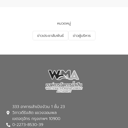
ความรู้แก่ประชาชน อาสาสมัครสาธารณสุข
ประจำหมู่บ้าน​ ชุมชนวัดหอไตรปิฏการาม
เพื่อส่งเสริมความรู้ด้านการจัดการน้ำเสียและ
สร้างจิตสำนึกในการอนุรักษ์สิ่งแวดล้อม ใน
หมวดหมู่
หัวข้อ “น้ำเสียชุมชนและการบำบัดน้ำเสีย
เบื้องต้น” โดยให้ความรู้เกี่ยวกับสาเหตุและ
ข่าวประชาสัมพันธ์
ข่าวผู้บริหาร
ผลกระทบของน้ำเสีย แนวทางการลดการ
เกิดน้ำเสียจากแหล่งกำเนิด การบำบัดน้ำเสีย
เบื้องต้นในครัวเรือน ณ ชุมชนวัดหอไตร
ปิฏการาม อำเภอเมืองกาฬสินธุ์ จังหวัด
กาฬสินธุ์
333 อาคารเล้าเป้งง้วน 1 ชั้น 23
วิภาวดีรังสิต แขวงจอมพล
เขตจตุจักร กรุงเทพฯ 10900
0-2273-8530-39