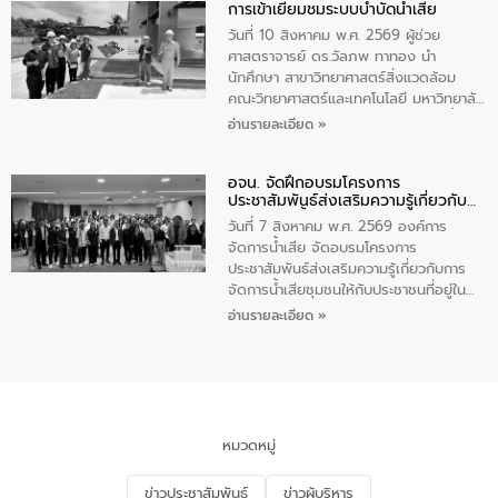
การเข้าเยี่ยมชมระบบบำบัดน้ำเสีย
ความรู้แก่นักเรียนชั้นมัธยมปีที่ 1 โรงเรียน
วัดสว่างอารมณ์ ในเขตเทศบาลตำบลราไวย์
วันที่ 10 สิงหาคม พ.ศ. 2569 ผู้ช่วย
เพื่อส่งเสริมความรู้ด้านการจัดการน้ำเสีย
ศาสตราจารย์ ดร.วัลภพ ทาทอง นำ
การบำบัดน้ำเสียเบื้องต้นในครัวเรือน และ
นักศึกษา สาขาวิทยาศาสตร์สิ่งแวดล้อม
สร้างจิตสำนึกในการอนุรักษ์สิ่งแวดล้อม ใน
คณะวิทยาศาสตร์และเทคโนโลยี มหาวิทยาลัย
การนี้ นายเทมส์ ไกรทัศน์ นายกเทศมนตรี
ราชภัฏเลย เข้าศึกษาดูงานระบบบำบัดน้ำเสีย
อ่านรายละเอียด »
ตำบลราไวย์ เป็นประธานกล่าวเปิดงาน
ณ ศูนย์บริหารจัดการคุณภาพน้ำเทศบาล
เมืองเลย โดยว่าที่ ร.ต.กัญตพงศ์ สีนิล
อจน. จัดฝึกอบรมโครงการ
วิศวกร ให้การต้อนรับ และบรรยายให้ความ
ประชาสัมพันธ์ส่งเสริมความรู้เกี่ยวกับ
รู้
การจัดการน้ำเสีย
วันที่ 7 สิงหาคม พ.ศ. 2569 องค์การ
จัดการน้ำเสีย จัดอบรมโครงการ
ประชาสัมพันธ์ส่งเสริมความรู้เกี่ยวกับการ
จัดการน้ำเสียชุมชนให้กับประชาชนที่อยู่ใน
เขตพื้นที่เทศบาลเมืองอุทัยธานี จำนวน 100
อ่านรายละเอียด »
คน ณ ห้องประชุมเทศบาลเมืองอุทัยธานี
จังหวัดอุทัยธานี โดยมีรองนายกเทศมนตรี
เมืองอุทัยธานี (นายศุภฤกษ์ เอี่ยมละออ)
เป็นประธานพิธีเปิดการอบรม
หมวดหมู่
ข่าวประชาสัมพันธ์
ข่าวผู้บริหาร