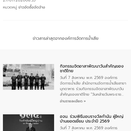
27/07/2020
08:35
หมวดหมู่
ข่าวจัดซื้อจัดจ้าง
ข่าวสารล่าสุดจากองค์การจัดการน้ำเสีย
กิจกรรมจิตอาสาพัฒนาวันสําคัญของ
ชาติไทย
วันที่ 7 สิงหาคม พ.ศ. 2569 องค์การ
จัดการน้ำเสีย สำนักงาานจัดการน้ำเสียสาขา
มุกดาหาร ร่วมกิจกรรมจิตอาสาพัฒนาวัน
สําคัญของชาติไทย “วันคล้ายวันพระราช
สมภพ สมเด็จพระนางเจ้าสิริกิติ์พระบรม
อ่านรายละเอียด »
ราชินีนาถ พระบรมราชชนนีพันปีหลวง และ
วันแม่แห่งชาติ 12 สิงหาคม” โดยมีนายชลิต
อจน. ร่วมพิธีมอบรางวัลกำนัน ผู้ใหญ่
ทิพย์คำ รองผู้ว่าราชการจังหวัดมุกดาหาร
บ้านยอดเยี่ยม ประจำปี 2569
เป็นประธานในพิธี ณ เรือนจําชั่วคราวนาโสก
ตําบลนาโสก อําเภอเมืองมุกดาหาร จังหวัด
วันที่ 7 สิงหาคม พ.ศ. 2569 องค์การ