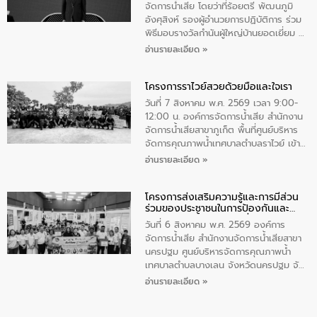
มุกดาหาร โดยในกิจกรรมได้ร่วมปลูกป่า และ
จัดการน้ำเสีย โดยว่าที่ร้อยตรี พัฒนภูมิ
ทําความสะอาดภายในบริเวณ จัดกิจกรรม
อังศุสิงห์ รองผู้อำนวยการปฏิบัติการ ร่วม
เพื่อถวายเป็นพระราชกุศล สมเด็จพระนาง
พิธีมอบรางวัลกำนันผู้ใหญ่บ้านยอดเยี่ยม ณ
เจ้าสิริกิติ์พระบรมราชินีนาถ พระบรมราช
ทำเนียบรัฐบาล โดยมีนายอนุทิน ชาญวีรกูล
อ่านรายละเอียด »
ชนนีพันปีหลวง พร้อมถวายสัจปฏิญาณ
นายกรัฐมนตรีและรัฐมนตรีว่าการกระทรวง
ทำความดีด้วยหัวใจ
มหาดไทย เป็นประธานมอบรางวัลแหนบ
โครงการราไวย์สวยด้วยมือและใจเรา
ทองคำและประกาศเกียรติคุณให้แก่ กำนัน
ผู้ใหญ่บ้านยอดเยี่ยม พร้อมกล่าวชื่นชม ให้
วันที่ 7 สิงหาคม พ.ศ. 2569 เวลา 9:00-
โอวาท และมอบนโยบาย
12:00 น. องค์การจัดการน้ำเสีย สำนักงาน
จัดการน้ำเสียสาขาภูเก็ต พื้นที่ศูนย์บริหาร
จัดการคุณภาพน้ำเทศบาลตำบลราไวย์ เข้า
ร่วมโครงการราไวย์สวยด้วยมือและใจเรา
อ่านรายละเอียด »
โดยมีนายเทมส์ ไกรทัศน์ นายกเทศมนตรี
ตำบลราไวย์ เจ้าหน้าที่เทศบาล ชาวบ้าน
โครงการส่งเสริมความรู้และการมีส่วน
ประชาชน ตัวแทนจากโรงแรมต่างๆ ในเขต
ร่วมของประชาชนในการป้องกันและ
เทศบาลตำบลราไวย์ ศูนย์บริหารจัดการ
แก้ไขปัญหาน้ำเสียอย่างยั่งยืน
คุณภาพน้ำเทศบาลตำบลราไวย์ นำโดยนาย
วันที่ 6 สิงหาคม พ.ศ. 2569 องค์การ
น้อย แก้วเศษ ผู้จัดการสำนักงานจัดการน้ำ
จัดการน้ำเสีย สำนักงานจัดการน้ำเสียสาขา
เสียสาขาภูเก็ต พร้อมด้วยเจ้าหน้าที่ จำนวน
นครปฐม ศูนย์บริหารจัดการคุณภาพน้ำ
5 คน ร่วมทำกิจกรรม ทำความสะอาด
เทศบาลตำบลบางเลน จังหวัดนครปฐม จัด
ชายหาดและแหล่งท่องเที่ยว ณ บริเวณ
กิจกรรมภายใต้โครงการส่งเสริมความรู้และ
อ่านรายละเอียด »
แหลมพรหมเทพ หมู่ที่ 6 ตำบลราไวย์
การมีส่วนร่วมของประชาชนในการป้องกัน
อำเภอเมือง จังหวัดภูเก็ต
และแก้ไขปัญหาน้ำเสียอย่างยั่งยืน ตาม