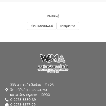
นโยบาย “มหาดไทย ทำ ทัน ที Action 5
PLUS” โดยจัดอบรมให้ความรู้แก่ประชาชน
และนักเรียน เพื่อส่งเสริมความรู้ด้านการ
จัดการน้ำเสียและสร้างจิตสำนึกในการ
หมวดหมู่
อนุรักษ์สิ่งแวดล้อม ในหัวข้อ “น้ำเสียชุมชน
และการบำบัดน้ำเสียเบื้องต้น” โดยให้ความรู้
ข่าวประชาสัมพันธ์
ข่าวผู้บริหาร
เกี่ยวกับสาเหตุและผลกระทบของน้ำเสีย
แนวทางการลดการเกิดน้ำเสียจากแหล่ง
กำเนิด การบำบัดน้ำเสียเบื้องต้นในครัวเรือน
ณ เทศบาลตำบลบางเลน จังหวัดนครปฐม
333 อาคารเล้าเป้งง้วน 1 ชั้น 23
วิภาวดีรังสิต แขวงจอมพล
เขตจตุจักร กรุงเทพฯ 10900
0-2273-8530-39
0-2273-8577-79