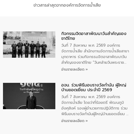
ข่าวสารล่าสุดจากองค์การจัดการน้ำเสีย
กิจกรรมจิตอาสาพัฒนาวันสําคัญของ
ชาติไทย
วันที่ 7 สิงหาคม พ.ศ. 2569 องค์การ
จัดการน้ำเสีย สำนักงาานจัดการน้ำเสียสาขา
มุกดาหาร ร่วมกิจกรรมจิตอาสาพัฒนาวัน
สําคัญของชาติไทย “วันคล้ายวันพระราช
สมภพ สมเด็จพระนางเจ้าสิริกิติ์พระบรม
อ่านรายละเอียด »
ราชินีนาถ พระบรมราชชนนีพันปีหลวง และ
วันแม่แห่งชาติ 12 สิงหาคม” โดยมีนายชลิต
อจน. ร่วมพิธีมอบรางวัลกำนัน ผู้ใหญ่
ทิพย์คำ รองผู้ว่าราชการจังหวัดมุกดาหาร
บ้านยอดเยี่ยม ประจำปี 2569
เป็นประธานในพิธี ณ เรือนจําชั่วคราวนาโสก
ตําบลนาโสก อําเภอเมืองมุกดาหาร จังหวัด
วันที่ 7 สิงหาคม พ.ศ. 2569 องค์การ
มุกดาหาร โดยในกิจกรรมได้ร่วมปลูกป่า และ
จัดการน้ำเสีย โดยว่าที่ร้อยตรี พัฒนภูมิ
ทําความสะอาดภายในบริเวณ จัดกิจกรรม
อังศุสิงห์ รองผู้อำนวยการปฏิบัติการ ร่วม
เพื่อถวายเป็นพระราชกุศล สมเด็จพระนาง
พิธีมอบรางวัลกำนันผู้ใหญ่บ้านยอดเยี่ยม ณ
เจ้าสิริกิติ์พระบรมราชินีนาถ พระบรมราช
ทำเนียบรัฐบาล โดยมีนายอนุทิน ชาญวีรกูล
อ่านรายละเอียด »
ชนนีพันปีหลวง พร้อมถวายสัจปฏิญาณ
นายกรัฐมนตรีและรัฐมนตรีว่าการกระทรวง
ทำความดีด้วยหัวใจ
มหาดไทย เป็นประธานมอบรางวัลแหนบ