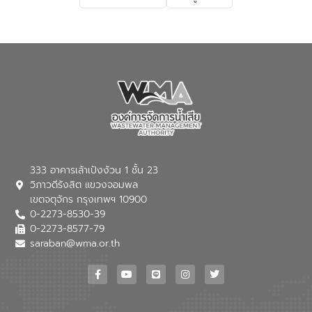
เกี่ยวกับสาเหตุและผลกระทบของน้ำเสีย
แนวทางการลดการเกิดน้ำเสียจากแหล่ง
กำเนิด การบำบัดน้ำเสียเบื้องต้นในครัวเรือน
ณ เทศบาลตำบลบางเลน จังหวัดนครปฐม
333 อาคารเล้าเป้งง้วน 1 ชั้น 23
วิภาวดีรังสิต แขวงจอมพล
เขตจตุจักร กรุงเทพฯ 10900
0-2273-8530-39
0-2273-8577-79
saraban@wma.or.th