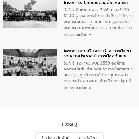
โครงการราไวย์สวยด้วยมือและใจเรา
ทองคำและประกาศเกียรติคุณให้แก่ กำนัน
ผู้ใหญ่บ้านยอดเยี่ยม พร้อมกล่าวชื่นชม ให้
วันที่ 7 สิงหาคม พ.ศ. 2569 เวลา 9:00-
โอวาท และมอบนโยบาย
12:00 น. องค์การจัดการน้ำเสีย สำนักงาน
จัดการน้ำเสียสาขาภูเก็ต พื้นที่ศูนย์บริหาร
จัดการคุณภาพน้ำเทศบาลตำบลราไวย์ เข้า
ร่วมโครงการราไวย์สวยด้วยมือและใจเรา
อ่านรายละเอียด »
โดยมีนายเทมส์ ไกรทัศน์ นายกเทศมนตรี
ตำบลราไวย์ เจ้าหน้าที่เทศบาล ชาวบ้าน
โครงการส่งเสริมความรู้และการมีส่วน
ประชาชน ตัวแทนจากโรงแรมต่างๆ ในเขต
ร่วมของประชาชนในการป้องกันและ
เทศบาลตำบลราไวย์ ศูนย์บริหารจัดการ
แก้ไขปัญหาน้ำเสียอย่างยั่งยืน
คุณภาพน้ำเทศบาลตำบลราไวย์ นำโดยนาย
วันที่ 6 สิงหาคม พ.ศ. 2569 องค์การ
น้อย แก้วเศษ ผู้จัดการสำนักงานจัดการน้ำ
จัดการน้ำเสีย สำนักงานจัดการน้ำเสียสาขา
เสียสาขาภูเก็ต พร้อมด้วยเจ้าหน้าที่ จำนวน
นครปฐม ศูนย์บริหารจัดการคุณภาพน้ำ
5 คน ร่วมทำกิจกรรม ทำความสะอาด
เทศบาลตำบลบางเลน จังหวัดนครปฐม จัด
ชายหาดและแหล่งท่องเที่ยว ณ บริเวณ
กิจกรรมภายใต้โครงการส่งเสริมความรู้และ
อ่านรายละเอียด »
แหลมพรหมเทพ หมู่ที่ 6 ตำบลราไวย์
การมีส่วนร่วมของประชาชนในการป้องกัน
อำเภอเมือง จังหวัดภูเก็ต
และแก้ไขปัญหาน้ำเสียอย่างยั่งยืน ตาม
นโยบาย “มหาดไทย ทำ ทัน ที Action 5
PLUS” โดยจัดอบรมให้ความรู้แก่ประชาชน
และนักเรียน เพื่อส่งเสริมความรู้ด้านการ
จัดการน้ำเสียและสร้างจิตสำนึกในการ
หมวดหมู่
อนุรักษ์สิ่งแวดล้อม ในหัวข้อ “น้ำเสียชุมชน
และการบำบัดน้ำเสียเบื้องต้น” โดยให้ความรู้
ข่าวประชาสัมพันธ์
ข่าวผู้บริหาร