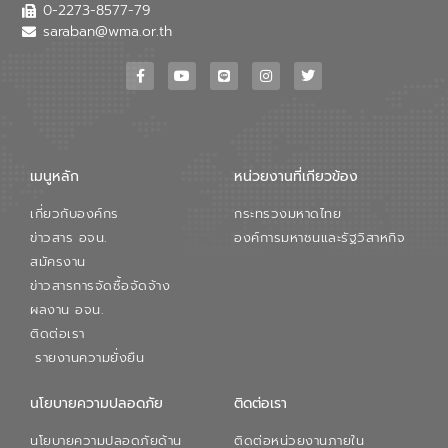
เสียเมื่อผสานกับความเชี่ยวชาญของอีสท์
0-2273-8577-79
วอเตอร์ จะช่วยขับเคลื่อนการศึกษาทั้งในมิติ
saraban@wma.or.th
ทางเทคนิคและความคุ้มค่าทางเศรษฐกิจ
เพื่อสนับสนุนการพัฒนาเมืองอย่างยั่งยืน
ขณะที่ นายบดินทร์ อุดล กรรมการผู้อำนวย
การใหญ่ อีสท์ วอเตอร์ ย้ำว่า การบริหาร
จัดการน้ำยุคใหม่ต้องมุ่งเน้นความคุ้มค่า
ตลอดระบบ โดยการนำน้ำบำบัดกลับมาใช้ใหม่
จะช่วยลดการพึ่งพาน้ำธรรมชาติและสร้าง
เมนูหลัก
หน่วยงานที่เกียวข้อง
สมดุลทางเศรษฐกิจและสิ่งแวดล้อมได้อย่าง
เป็นรูปธรรม ความร่วมมือระหว่างภาครัฐและ
เกี่ยวกับองค์กร
กระทรวงมหาดไทย
ภาคเอกชนในครั้งนี้ นับเป็นก้าวสำคัญของ
องค์การจัดการน้ำเสีย (อจน.) ในการร่วมวาง
ข่าวสาร อจน.
องค์การมหาชนและรัฐวิสาหกิจ
รากฐานโครงสร้างพื้นฐานด้านน้ำของ
สมัครงาน
ประเทศ เพื่อยกระดับประสิทธิภาพการใช้
ข่าวสารการจัดซื้อจัดจ้าง
ทรัพยากรน้ำให้เกิดประโยชน์สูงสุดและเป็นไป
ผลงาน อจน.
ตามมาตรฐานสากล
ติดต่อเรา
รายงานความยั่งยืน
นโยบายความปลอดภัย
ติดต่อเรา
นโยบายความปลอดภัยด้าน
ติดต่อหน่วยงานภายใน