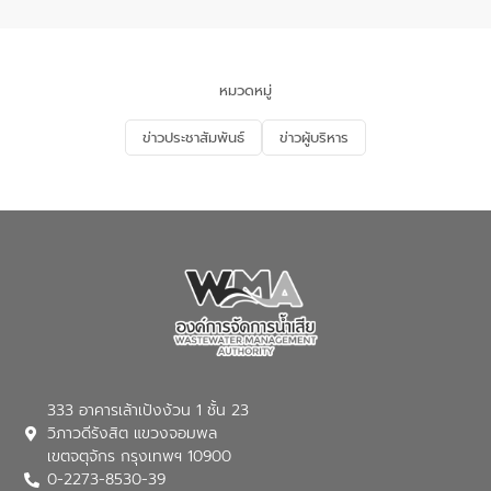
จัดการน้ำเสียและการนำน้ำกลับมาใช้ประโยชน์
ของประเทศไทย” เพื่อยกระดับการบริหาร
จัดการทรัพยากรน้ำ เสริมสร้างความมั่นคง
ด้านน้ำของประเทศ และเตรียมความพร้อม
หมวดหมู่
รองรับการเติบโตของเมือง รวมถึงการ
ลงทุนในอุตสาหกรรมแห่งอนาคต ตลอดจน
ข่าวประชาสัมพันธ์
ข่าวผู้บริหาร
มุ่งตอบโจทย์ความท้าทายจากวิกฤตการ
เปลี่ยนแปลงสภาพภูมิอากาศและความเสี่ยง
ภัยแล้งในระยะยาว การประสานความร่วมมือ
ในครั้งนี้เป็นการดึงจุดแข็งและความ
เชี่ยวชาญด้านระบบบำบัดน้ำเสียที่เป็นมิตร
ต่อสิ่งแวดล้อมของ องค์การจัดการน้ำเสีย
(อจน.) มาผสานกับประสบการณ์และ
เทคโนโลยีโครงข่ายน้ำครบวงจรในพื้นที่ EEC
ของอีสท์ วอเตอร์ เพื่อร่วมกันศึกษา
เทคโนโลยีการปรับปรุงคุณภาพน้ำ (Water
Reuse) และพัฒนารูปแบบการดำเนินงาน
ร่วมกับท้องถิ่นให้เกิดระบบบริหารจัดการน้ำ
อย่างเป็นรูปธรรม เพื่อรองรับความต้องการ
333 อาคารเล้าเป้งง้วน 1 ชั้น 23
ใช้น้ำที่พุ่งสูงขึ้นจากการขยายตัวของ
วิภาวดีรังสิต แขวงจอมพล
อุตสาหกรรม นายชีระ วงศบูรณะ ผู้อำนวย
เขตจตุจักร กรุงเทพฯ 10900
การองค์การจัดการน้ำเสีย กล่าวถึงภารกิจ
0-2273-8530-39
หลักของ อจน. ในการพัฒนาระบบบำบัดน้ำ