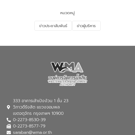
และนักเรียน เพื่อส่งเสริมความรู้ด้านการ
จัดการน้ำเสียและสร้างจิตสำนึกในการ
หมวดหมู่
อนุรักษ์สิ่งแวดล้อม ในหัวข้อ “น้ำเสียชุมชน
และการบำบัดน้ำเสียเบื้องต้น” โดยให้ความรู้
ข่าวประชาสัมพันธ์
ข่าวผู้บริหาร
เกี่ยวกับสาเหตุและผลกระทบของน้ำเสีย
แนวทางการลดการเกิดน้ำเสียจากแหล่ง
กำเนิด การบำบัดน้ำเสียเบื้องต้นในครัวเรือน
ณ เทศบาลตำบลบางเลน จังหวัดนครปฐม
333 อาคารเล้าเป้งง้วน 1 ชั้น 23
วิภาวดีรังสิต แขวงจอมพล
เขตจตุจักร กรุงเทพฯ 10900
0-2273-8530-39
0-2273-8577-79
saraban@wma.or.th