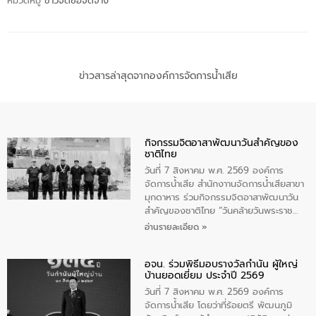
หมวดหมู่
ข่าวจัดซื้อจัดจ้าง
ข่าวสารล่าสุดจากองค์การจัดการน้ำเสีย
กิจกรรมจิตอาสาพัฒนาวันสําคัญของ
ชาติไทย
วันที่ 7 สิงหาคม พ.ศ. 2569 องค์การ
จัดการน้ำเสีย สำนักงาานจัดการน้ำเสียสาขา
มุกดาหาร ร่วมกิจกรรมจิตอาสาพัฒนาวัน
สําคัญของชาติไทย “วันคล้ายวันพระราช
สมภพ สมเด็จพระนางเจ้าสิริกิติ์พระบรม
อ่านรายละเอียด »
ราชินีนาถ พระบรมราชชนนีพันปีหลวง และ
วันแม่แห่งชาติ 12 สิงหาคม” โดยมีนายชลิต
อจน. ร่วมพิธีมอบรางวัลกำนัน ผู้ใหญ่
ทิพย์คำ รองผู้ว่าราชการจังหวัดมุกดาหาร
บ้านยอดเยี่ยม ประจำปี 2569
เป็นประธานในพิธี ณ เรือนจําชั่วคราวนาโสก
ตําบลนาโสก อําเภอเมืองมุกดาหาร จังหวัด
วันที่ 7 สิงหาคม พ.ศ. 2569 องค์การ
มุกดาหาร โดยในกิจกรรมได้ร่วมปลูกป่า และ
จัดการน้ำเสีย โดยว่าที่ร้อยตรี พัฒนภูมิ