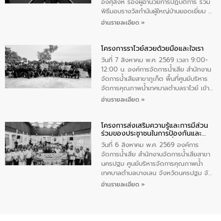
ทําความสะอาดภายในบริเวณ จัดกิจกรรม
อังศุสิงห์ รองผู้อำนวยการปฏิบัติการ ร่วม
เพื่อถวายเป็นพระราชกุศล สมเด็จพระนาง
พิธีมอบรางวัลกำนันผู้ใหญ่บ้านยอดเยี่ยม ณ
เจ้าสิริกิติ์พระบรมราชินีนาถ พระบรมราช
ทำเนียบรัฐบาล โดยมีนายอนุทิน ชาญวีรกูล
อ่านรายละเอียด »
ชนนีพันปีหลวง พร้อมถวายสัจปฏิญาณ
นายกรัฐมนตรีและรัฐมนตรีว่าการกระทรวง
ทำความดีด้วยหัวใจ
มหาดไทย เป็นประธานมอบรางวัลแหนบ
โครงการราไวย์สวยด้วยมือและใจเรา
ทองคำและประกาศเกียรติคุณให้แก่ กำนัน
ผู้ใหญ่บ้านยอดเยี่ยม พร้อมกล่าวชื่นชม ให้
วันที่ 7 สิงหาคม พ.ศ. 2569 เวลา 9:00-
โอวาท และมอบนโยบาย
12:00 น. องค์การจัดการน้ำเสีย สำนักงาน
จัดการน้ำเสียสาขาภูเก็ต พื้นที่ศูนย์บริหาร
จัดการคุณภาพน้ำเทศบาลตำบลราไวย์ เข้า
ร่วมโครงการราไวย์สวยด้วยมือและใจเรา
อ่านรายละเอียด »
โดยมีนายเทมส์ ไกรทัศน์ นายกเทศมนตรี
ตำบลราไวย์ เจ้าหน้าที่เทศบาล ชาวบ้าน
โครงการส่งเสริมความรู้และการมีส่วน
ประชาชน ตัวแทนจากโรงแรมต่างๆ ในเขต
ร่วมของประชาชนในการป้องกันและ
เทศบาลตำบลราไวย์ ศูนย์บริหารจัดการ
แก้ไขปัญหาน้ำเสียอย่างยั่งยืน
คุณภาพน้ำเทศบาลตำบลราไวย์ นำโดยนาย
วันที่ 6 สิงหาคม พ.ศ. 2569 องค์การ
น้อย แก้วเศษ ผู้จัดการสำนักงานจัดการน้ำ
จัดการน้ำเสีย สำนักงานจัดการน้ำเสียสาขา
เสียสาขาภูเก็ต พร้อมด้วยเจ้าหน้าที่ จำนวน
นครปฐม ศูนย์บริหารจัดการคุณภาพน้ำ
5 คน ร่วมทำกิจกรรม ทำความสะอาด
เทศบาลตำบลบางเลน จังหวัดนครปฐม จัด
ชายหาดและแหล่งท่องเที่ยว ณ บริเวณ
กิจกรรมภายใต้โครงการส่งเสริมความรู้และ
อ่านรายละเอียด »
แหลมพรหมเทพ หมู่ที่ 6 ตำบลราไวย์
การมีส่วนร่วมของประชาชนในการป้องกัน
อำเภอเมือง จังหวัดภูเก็ต
และแก้ไขปัญหาน้ำเสียอย่างยั่งยืน ตาม
นโยบาย “มหาดไทย ทำ ทัน ที Action 5
PLUS” โดยจัดอบรมให้ความรู้แก่ประชาชน