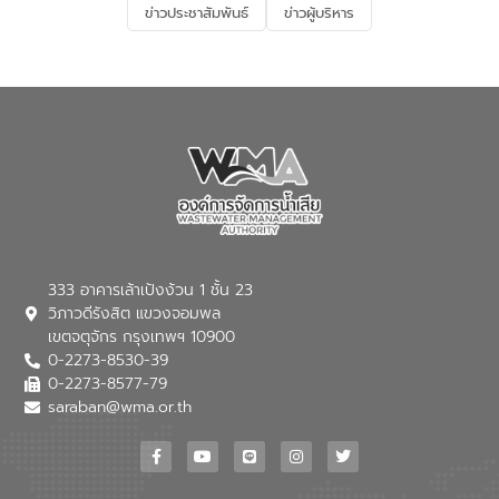
ข่าวประชาสัมพันธ์
ข่าวผู้บริหาร
มุ่งตอบโจทย์ความท้าทายจากวิกฤตการ
เปลี่ยนแปลงสภาพภูมิอากาศและความเสี่ยง
ภัยแล้งในระยะยาว การประสานความร่วมมือ
ในครั้งนี้เป็นการดึงจุดแข็งและความ
เชี่ยวชาญด้านระบบบำบัดน้ำเสียที่เป็นมิตร
ต่อสิ่งแวดล้อมของ องค์การจัดการน้ำเสีย
(อจน.) มาผสานกับประสบการณ์และ
เทคโนโลยีโครงข่ายน้ำครบวงจรในพื้นที่ EEC
ของอีสท์ วอเตอร์ เพื่อร่วมกันศึกษา
เทคโนโลยีการปรับปรุงคุณภาพน้ำ (Water
Reuse) และพัฒนารูปแบบการดำเนินงาน
ร่วมกับท้องถิ่นให้เกิดระบบบริหารจัดการน้ำ
อย่างเป็นรูปธรรม เพื่อรองรับความต้องการ
333 อาคารเล้าเป้งง้วน 1 ชั้น 23
ใช้น้ำที่พุ่งสูงขึ้นจากการขยายตัวของ
วิภาวดีรังสิต แขวงจอมพล
อุตสาหกรรม นายชีระ วงศบูรณะ ผู้อำนวย
เขตจตุจักร กรุงเทพฯ 10900
การองค์การจัดการน้ำเสีย กล่าวถึงภารกิจ
0-2273-8530-39
หลักของ อจน. ในการพัฒนาระบบบำบัดน้ำ
เสียเมื่อผสานกับความเชี่ยวชาญของอีสท์
0-2273-8577-79
วอเตอร์ จะช่วยขับเคลื่อนการศึกษาทั้งในมิติ
saraban@wma.or.th
ทางเทคนิคและความคุ้มค่าทางเศรษฐกิจ
เพื่อสนับสนุนการพัฒนาเมืองอย่างยั่งยืน
ขณะที่ นายบดินทร์ อุดล กรรมการผู้อำนวย
การใหญ่ อีสท์ วอเตอร์ ย้ำว่า การบริหาร