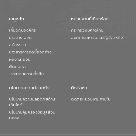
จัดการน้ำยุคใหม่ต้องมุ่งเน้นความคุ้มค่า
ตลอดระบบ โดยการนำน้ำบำบัดกลับมาใช้ใหม่
จะช่วยลดการพึ่งพาน้ำธรรมชาติและสร้าง
เมนูหลัก
หน่วยงานที่เกียวข้อง
สมดุลทางเศรษฐกิจและสิ่งแวดล้อมได้อย่าง
เป็นรูปธรรม ความร่วมมือระหว่างภาครัฐและ
เกี่ยวกับองค์กร
กระทรวงมหาดไทย
ภาคเอกชนในครั้งนี้ นับเป็นก้าวสำคัญของ
องค์การจัดการน้ำเสีย (อจน.) ในการร่วมวาง
ข่าวสาร อจน.
องค์การมหาชนและรัฐวิสาหกิจ
รากฐานโครงสร้างพื้นฐานด้านน้ำของ
สมัครงาน
ประเทศ เพื่อยกระดับประสิทธิภาพการใช้
ข่าวสารการจัดซื้อจัดจ้าง
ทรัพยากรน้ำให้เกิดประโยชน์สูงสุดและเป็นไป
ผลงาน อจน.
ตามมาตรฐานสากล
ติดต่อเรา
รายงานความยั่งยืน
นโยบายความปลอดภัย
ติดต่อเรา
นโยบายความปลอดภัยด้าน
ติดต่อหน่วยงานภายใน
เว็บไซต์
นโยบายคุ้มครองข้อมูลส่วน
บุคคล