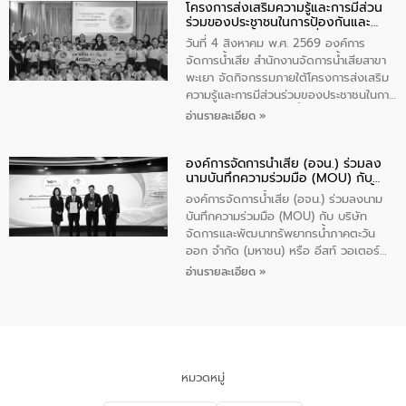
โครงการส่งเสริมความรู้และการมีส่วน
“ชุมชนร่วมใจ น้ำใสยั่งยืน” ได้บรรยายให้
ร่วมของประชาชนในการป้องกันและ
ความรู้เกี่ยวกับการจัดการน้ำเสียและการใช้
แก้ไขปัญหาน้ำเสียอย่างยั่งยืน
ถังดักไขมันให้แก่นักเรียนโรงเรียนวัดบ่อ
วันที่ 4 สิงหาคม พ.ศ. 2569 องค์การ
(นันทวิทยา) เทศบาลนครปากเกร็ด อำเภอ
จัดการน้ำเสีย สำนักงานจัดการน้ำเสียสาขา
ปากเกร็ด จังหวัดนนทบุรี จำนวน 30 คน
พะเยา จัดกิจกรรมภายใต้โครงการส่งเสริม
ความรู้และการมีส่วนร่วมของประชาชนในการ
ป้องกันและแก้ไขปัญหาน้ำเสียอย่างยั่งยืน
อ่านรายละเอียด »
ตามนโยบาย “มหาดไทย ทำทันที Action 5
Plus” โดยจัดอบรมให้ความรู้เรื่องน้ำเสีย
องค์การจัดการน้ำเสีย (อจน.) ร่วมลง
ชุมชนและการบำบัดน้ำเสียเบื้องต้น ให้กับ
นามบันทึกความร่วมมือ (MOU) กับ
นักเรียนชั้นประถมศึกษาปีที่ 5 โรงเรียน
บริษัท จัดการและพัฒนาทรัพยากรน้ำ
เทศบาล 1 (พะเยาประชานุกูล) จำนวน 30
องค์การจัดการน้ำเสีย (อจน.) ร่วมลงนาม
ภาคตะวันออก จำกัด (มหาชน) หรือ อีส
คน
บันทึกความร่วมมือ (MOU) กับ บริษัท
ท์ วอเตอร์
จัดการและพัฒนาทรัพยากรน้ำภาคตะวัน
ออก จำกัด (มหาชน) หรือ อีสท์ วอเตอร์
เมื่อวันอังคารที่ 4 สิงหาคม 2569 ณ ห้อง
อ่านรายละเอียด »
อเนกประสงค์ ชั้น 22 อาคารอีสท์วอเตอร์
ในหัวข้อ “การร่วมศึกษาแนวทางการบริหาร
จัดการน้ำเสียและการนำน้ำกลับมาใช้ประโยชน์
ของประเทศไทย” เพื่อยกระดับการบริหาร
จัดการทรัพยากรน้ำ เสริมสร้างความมั่นคง
ด้านน้ำของประเทศ และเตรียมความพร้อม
หมวดหมู่
รองรับการเติบโตของเมือง รวมถึงการ
ลงทุนในอุตสาหกรรมแห่งอนาคต ตลอดจน