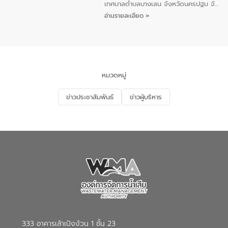
5 คน ร่วมทำกิจกรรม ทำความสะอาด
เทศบาลตำบลบางเลน จังหวัดนครปฐม จัด
ชายหาดและแหล่งท่องเที่ยว ณ บริเวณ
กิจกรรมภายใต้โครงการส่งเสริมความรู้และ
อ่านรายละเอียด »
แหลมพรหมเทพ หมู่ที่ 6 ตำบลราไวย์
การมีส่วนร่วมของประชาชนในการป้องกัน
อำเภอเมือง จังหวัดภูเก็ต
และแก้ไขปัญหาน้ำเสียอย่างยั่งยืน ตาม
นโยบาย “มหาดไทย ทำ ทัน ที Action 5
PLUS” โดยจัดอบรมให้ความรู้แก่ประชาชน
และนักเรียน เพื่อส่งเสริมความรู้ด้านการ
จัดการน้ำเสียและสร้างจิตสำนึกในการ
หมวดหมู่
อนุรักษ์สิ่งแวดล้อม ในหัวข้อ “น้ำเสียชุมชน
และการบำบัดน้ำเสียเบื้องต้น” โดยให้ความรู้
ข่าวประชาสัมพันธ์
ข่าวผู้บริหาร
เกี่ยวกับสาเหตุและผลกระทบของน้ำเสีย
แนวทางการลดการเกิดน้ำเสียจากแหล่ง
กำเนิด การบำบัดน้ำเสียเบื้องต้นในครัวเรือน
ณ เทศบาลตำบลบางเลน จังหวัดนครปฐม
333 อาคารเล้าเป้งง้วน 1 ชั้น 23