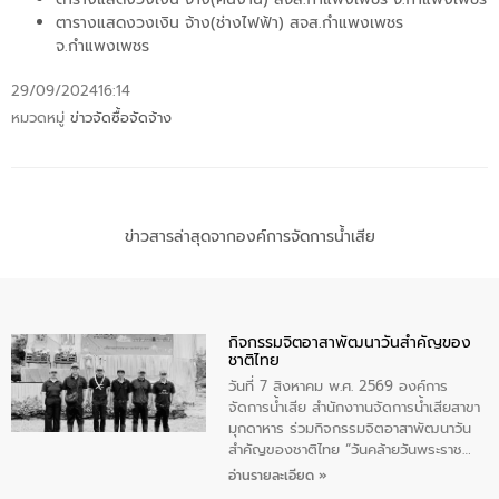
ตารางแสดงวงเงิน จ้าง(ช่างไฟฟ้า) สจส.กำแพงเพชร
จ.กำแพงเพชร
29/09/2024
16:14
หมวดหมู่
ข่าวจัดซื้อจัดจ้าง
ข่าวสารล่าสุดจากองค์การจัดการน้ำเสีย
กิจกรรมจิตอาสาพัฒนาวันสําคัญของ
ชาติไทย
วันที่ 7 สิงหาคม พ.ศ. 2569 องค์การ
จัดการน้ำเสีย สำนักงาานจัดการน้ำเสียสาขา
มุกดาหาร ร่วมกิจกรรมจิตอาสาพัฒนาวัน
สําคัญของชาติไทย “วันคล้ายวันพระราช
สมภพ สมเด็จพระนางเจ้าสิริกิติ์พระบรม
อ่านรายละเอียด »
ราชินีนาถ พระบรมราชชนนีพันปีหลวง และ