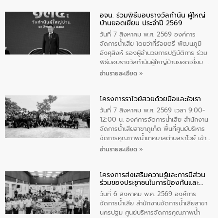
วันแม่แห่งชาติ 12 สิงหาคม” โดยมีนายชลิต
อจน. ร่วมพิธีมอบรางวัลกำนัน ผู้ใหญ่
ทิพย์คำ รองผู้ว่าราชการจังหวัดมุกดาหาร
บ้านยอดเยี่ยม ประจำปี 2569
เป็นประธานในพิธี ณ เรือนจําชั่วคราวนาโสก
ตําบลนาโสก อําเภอเมืองมุกดาหาร จังหวัด
วันที่ 7 สิงหาคม พ.ศ. 2569 องค์การ
มุกดาหาร โดยในกิจกรรมได้ร่วมปลูกป่า และ
จัดการน้ำเสีย โดยว่าที่ร้อยตรี พัฒนภูมิ
ทําความสะอาดภายในบริเวณ จัดกิจกรรม
อังศุสิงห์ รองผู้อำนวยการปฏิบัติการ ร่วม
เพื่อถวายเป็นพระราชกุศล สมเด็จพระนาง
พิธีมอบรางวัลกำนันผู้ใหญ่บ้านยอดเยี่ยม ณ
เจ้าสิริกิติ์พระบรมราชินีนาถ พระบรมราช
ทำเนียบรัฐบาล โดยมีนายอนุทิน ชาญวีรกูล
อ่านรายละเอียด »
ชนนีพันปีหลวง พร้อมถวายสัจปฏิญาณ
นายกรัฐมนตรีและรัฐมนตรีว่าการกระทรวง
ทำความดีด้วยหัวใจ
มหาดไทย เป็นประธานมอบรางวัลแหนบ
โครงการราไวย์สวยด้วยมือและใจเรา
ทองคำและประกาศเกียรติคุณให้แก่ กำนัน
ผู้ใหญ่บ้านยอดเยี่ยม พร้อมกล่าวชื่นชม ให้
วันที่ 7 สิงหาคม พ.ศ. 2569 เวลา 9:00-
โอวาท และมอบนโยบาย
12:00 น. องค์การจัดการน้ำเสีย สำนักงาน
จัดการน้ำเสียสาขาภูเก็ต พื้นที่ศูนย์บริหาร
จัดการคุณภาพน้ำเทศบาลตำบลราไวย์ เข้า
ร่วมโครงการราไวย์สวยด้วยมือและใจเรา
อ่านรายละเอียด »
โดยมีนายเทมส์ ไกรทัศน์ นายกเทศมนตรี
ตำบลราไวย์ เจ้าหน้าที่เทศบาล ชาวบ้าน
โครงการส่งเสริมความรู้และการมีส่วน
ประชาชน ตัวแทนจากโรงแรมต่างๆ ในเขต
ร่วมของประชาชนในการป้องกันและ
เทศบาลตำบลราไวย์ ศูนย์บริหารจัดการ
แก้ไขปัญหาน้ำเสียอย่างยั่งยืน
คุณภาพน้ำเทศบาลตำบลราไวย์ นำโดยนาย
วันที่ 6 สิงหาคม พ.ศ. 2569 องค์การ
น้อย แก้วเศษ ผู้จัดการสำนักงานจัดการน้ำ
จัดการน้ำเสีย สำนักงานจัดการน้ำเสียสาขา
เสียสาขาภูเก็ต พร้อมด้วยเจ้าหน้าที่ จำนวน
นครปฐม ศูนย์บริหารจัดการคุณภาพน้ำ