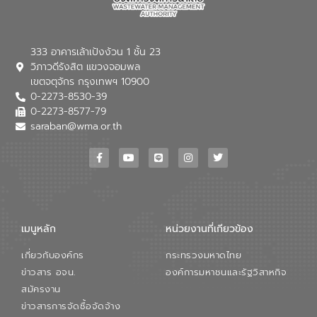
เทคโนโลยีการปรับปรุงคุณภาพน้ำ (Water
Reuse) และพัฒนารูปแบบการดำเนินงาน
ร่วมกับท้องถิ่นให้เกิดระบบบริหารจัดการน้ำ
อย่างเป็นรูปธรรม เพื่อรองรับความต้องการ
333 อาคารเล้าเป้งง้วน 1 ชั้น 23
ใช้น้ำที่พุ่งสูงขึ้นจากการขยายตัวของ
วิภาวดีรังสิต แขวงจอมพล
อุตสาหกรรม นายชีระ วงศบูรณะ ผู้อำนวย
เขตจตุจักร กรุงเทพฯ 10900
การองค์การจัดการน้ำเสีย กล่าวถึงภารกิจ
0-2273-8530-39
หลักของ อจน. ในการพัฒนาระบบบำบัดน้ำ
เสียเมื่อผสานกับความเชี่ยวชาญของอีสท์
0-2273-8577-79
วอเตอร์ จะช่วยขับเคลื่อนการศึกษาทั้งในมิติ
saraban@wma.or.th
ทางเทคนิคและความคุ้มค่าทางเศรษฐกิจ
เพื่อสนับสนุนการพัฒนาเมืองอย่างยั่งยืน
ขณะที่ นายบดินทร์ อุดล กรรมการผู้อำนวย
การใหญ่ อีสท์ วอเตอร์ ย้ำว่า การบริหาร
จัดการน้ำยุคใหม่ต้องมุ่งเน้นความคุ้มค่า
ตลอดระบบ โดยการนำน้ำบำบัดกลับมาใช้ใหม่
จะช่วยลดการพึ่งพาน้ำธรรมชาติและสร้าง
เมนูหลัก
หน่วยงานที่เกียวข้อง
สมดุลทางเศรษฐกิจและสิ่งแวดล้อมได้อย่าง
เป็นรูปธรรม ความร่วมมือระหว่างภาครัฐและ
เกี่ยวกับองค์กร
กระทรวงมหาดไทย
ภาคเอกชนในครั้งนี้ นับเป็นก้าวสำคัญของ
องค์การจัดการน้ำเสีย (อจน.) ในการร่วมวาง
ข่าวสาร อจน.
องค์การมหาชนและรัฐวิสาหกิจ
รากฐานโครงสร้างพื้นฐานด้านน้ำของ
สมัครงาน
ประเทศ เพื่อยกระดับประสิทธิภาพการใช้
ข่าวสารการจัดซื้อจัดจ้าง
ทรัพยากรน้ำให้เกิดประโยชน์สูงสุดและเป็นไป