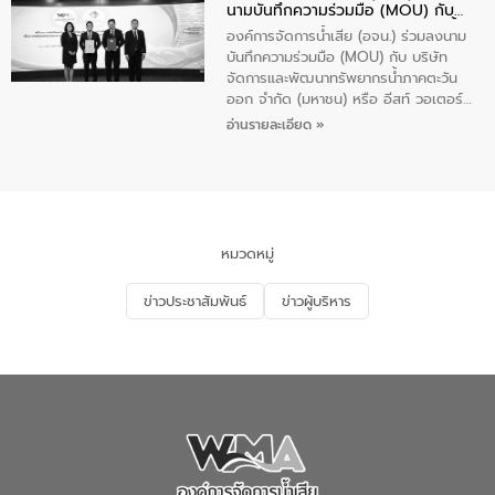
นามบันทึกความร่วมมือ (MOU) กับ
นักเรียนชั้นประถมศึกษาปีที่ 5 โรงเรียน
บริษัท จัดการและพัฒนาทรัพยากรน้ำ
เทศบาล 1 (พะเยาประชานุกูล) จำนวน 30
องค์การจัดการน้ำเสีย (อจน.) ร่วมลงนาม
ภาคตะวันออก จำกัด (มหาชน) หรือ อีส
คน
บันทึกความร่วมมือ (MOU) กับ บริษัท
ท์ วอเตอร์
จัดการและพัฒนาทรัพยากรน้ำภาคตะวัน
ออก จำกัด (มหาชน) หรือ อีสท์ วอเตอร์
เมื่อวันอังคารที่ 4 สิงหาคม 2569 ณ ห้อง
อ่านรายละเอียด »
อเนกประสงค์ ชั้น 22 อาคารอีสท์วอเตอร์
ในหัวข้อ “การร่วมศึกษาแนวทางการบริหาร
จัดการน้ำเสียและการนำน้ำกลับมาใช้ประโยชน์
ของประเทศไทย” เพื่อยกระดับการบริหาร
จัดการทรัพยากรน้ำ เสริมสร้างความมั่นคง
ด้านน้ำของประเทศ และเตรียมความพร้อม
หมวดหมู่
รองรับการเติบโตของเมือง รวมถึงการ
ลงทุนในอุตสาหกรรมแห่งอนาคต ตลอดจน
ข่าวประชาสัมพันธ์
ข่าวผู้บริหาร
มุ่งตอบโจทย์ความท้าทายจากวิกฤตการ
เปลี่ยนแปลงสภาพภูมิอากาศและความเสี่ยง
ภัยแล้งในระยะยาว การประสานความร่วมมือ
ในครั้งนี้เป็นการดึงจุดแข็งและความ
เชี่ยวชาญด้านระบบบำบัดน้ำเสียที่เป็นมิตร
ต่อสิ่งแวดล้อมของ องค์การจัดการน้ำเสีย
(อจน.) มาผสานกับประสบการณ์และ
เทคโนโลยีโครงข่ายน้ำครบวงจรในพื้นที่ EEC
ของอีสท์ วอเตอร์ เพื่อร่วมกันศึกษา