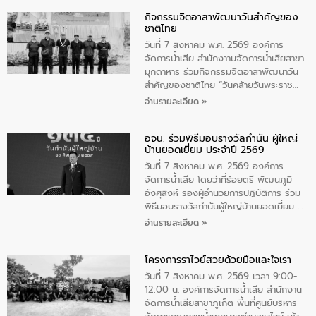
กิจกรรมจิตอาสาพัฒนาวันสําคัญของ
ชาติไทย
วันที่ 7 สิงหาคม พ.ศ. 2569 องค์การ
จัดการน้ำเสีย สำนักงาานจัดการน้ำเสียสาขา
มุกดาหาร ร่วมกิจกรรมจิตอาสาพัฒนาวัน
สําคัญของชาติไทย “วันคล้ายวันพระราช
สมภพ สมเด็จพระนางเจ้าสิริกิติ์พระบรม
อ่านรายละเอียด »
ราชินีนาถ พระบรมราชชนนีพันปีหลวง และ
วันแม่แห่งชาติ 12 สิงหาคม” โดยมีนายชลิต
อจน. ร่วมพิธีมอบรางวัลกำนัน ผู้ใหญ่
ทิพย์คำ รองผู้ว่าราชการจังหวัดมุกดาหาร
บ้านยอดเยี่ยม ประจำปี 2569
เป็นประธานในพิธี ณ เรือนจําชั่วคราวนาโสก
ตําบลนาโสก อําเภอเมืองมุกดาหาร จังหวัด
วันที่ 7 สิงหาคม พ.ศ. 2569 องค์การ
มุกดาหาร โดยในกิจกรรมได้ร่วมปลูกป่า และ
จัดการน้ำเสีย โดยว่าที่ร้อยตรี พัฒนภูมิ
ทําความสะอาดภายในบริเวณ จัดกิจกรรม
อังศุสิงห์ รองผู้อำนวยการปฏิบัติการ ร่วม
เพื่อถวายเป็นพระราชกุศล สมเด็จพระนาง
พิธีมอบรางวัลกำนันผู้ใหญ่บ้านยอดเยี่ยม ณ
เจ้าสิริกิติ์พระบรมราชินีนาถ พระบรมราช
ทำเนียบรัฐบาล โดยมีนายอนุทิน ชาญวีรกูล
อ่านรายละเอียด »
ชนนีพันปีหลวง พร้อมถวายสัจปฏิญาณ
นายกรัฐมนตรีและรัฐมนตรีว่าการกระทรวง
ทำความดีด้วยหัวใจ
มหาดไทย เป็นประธานมอบรางวัลแหนบ
โครงการราไวย์สวยด้วยมือและใจเรา
ทองคำและประกาศเกียรติคุณให้แก่ กำนัน
ผู้ใหญ่บ้านยอดเยี่ยม พร้อมกล่าวชื่นชม ให้
วันที่ 7 สิงหาคม พ.ศ. 2569 เวลา 9:00-
โอวาท และมอบนโยบาย
12:00 น. องค์การจัดการน้ำเสีย สำนักงาน
จัดการน้ำเสียสาขาภูเก็ต พื้นที่ศูนย์บริหาร