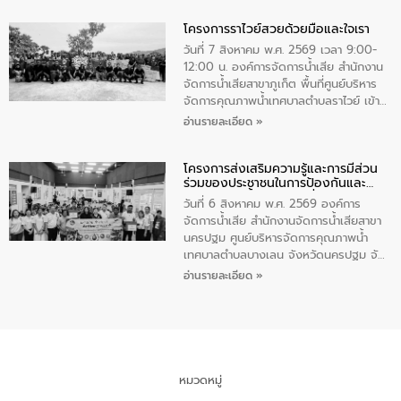
ทำความดีด้วยหัวใจ
มหาดไทย เป็นประธานมอบรางวัลแหนบ
โครงการราไวย์สวยด้วยมือและใจเรา
ทองคำและประกาศเกียรติคุณให้แก่ กำนัน
ผู้ใหญ่บ้านยอดเยี่ยม พร้อมกล่าวชื่นชม ให้
วันที่ 7 สิงหาคม พ.ศ. 2569 เวลา 9:00-
โอวาท และมอบนโยบาย
12:00 น. องค์การจัดการน้ำเสีย สำนักงาน
จัดการน้ำเสียสาขาภูเก็ต พื้นที่ศูนย์บริหาร
จัดการคุณภาพน้ำเทศบาลตำบลราไวย์ เข้า
ร่วมโครงการราไวย์สวยด้วยมือและใจเรา
อ่านรายละเอียด »
โดยมีนายเทมส์ ไกรทัศน์ นายกเทศมนตรี
ตำบลราไวย์ เจ้าหน้าที่เทศบาล ชาวบ้าน
โครงการส่งเสริมความรู้และการมีส่วน
ประชาชน ตัวแทนจากโรงแรมต่างๆ ในเขต
ร่วมของประชาชนในการป้องกันและ
เทศบาลตำบลราไวย์ ศูนย์บริหารจัดการ
แก้ไขปัญหาน้ำเสียอย่างยั่งยืน
คุณภาพน้ำเทศบาลตำบลราไวย์ นำโดยนาย
วันที่ 6 สิงหาคม พ.ศ. 2569 องค์การ
น้อย แก้วเศษ ผู้จัดการสำนักงานจัดการน้ำ
จัดการน้ำเสีย สำนักงานจัดการน้ำเสียสาขา
เสียสาขาภูเก็ต พร้อมด้วยเจ้าหน้าที่ จำนวน
นครปฐม ศูนย์บริหารจัดการคุณภาพน้ำ
5 คน ร่วมทำกิจกรรม ทำความสะอาด
เทศบาลตำบลบางเลน จังหวัดนครปฐม จัด
ชายหาดและแหล่งท่องเที่ยว ณ บริเวณ
กิจกรรมภายใต้โครงการส่งเสริมความรู้และ
อ่านรายละเอียด »
แหลมพรหมเทพ หมู่ที่ 6 ตำบลราไวย์
การมีส่วนร่วมของประชาชนในการป้องกัน
อำเภอเมือง จังหวัดภูเก็ต
และแก้ไขปัญหาน้ำเสียอย่างยั่งยืน ตาม
นโยบาย “มหาดไทย ทำ ทัน ที Action 5
PLUS” โดยจัดอบรมให้ความรู้แก่ประชาชน
และนักเรียน เพื่อส่งเสริมความรู้ด้านการ
จัดการน้ำเสียและสร้างจิตสำนึกในการ
หมวดหมู่
อนุรักษ์สิ่งแวดล้อม ในหัวข้อ “น้ำเสียชุมชน