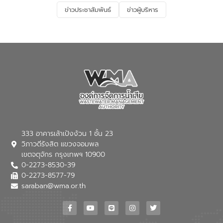
และการบำบัดน้ำเสียเบื้องต้น” โดยให้ความรู้
ข่าวประชาสัมพันธ์
ข่าวผู้บริหาร
เกี่ยวกับสาเหตุและผลกระทบของน้ำเสีย
แนวทางการลดการเกิดน้ำเสียจากแหล่ง
กำเนิด การบำบัดน้ำเสียเบื้องต้นในครัวเรือน
ณ เทศบาลตำบลบางเลน จังหวัดนครปฐม
333 อาคารเล้าเป้งง้วน 1 ชั้น 23
วิภาวดีรังสิต แขวงจอมพล
เขตจตุจักร กรุงเทพฯ 10900
0-2273-8530-39
0-2273-8577-79
saraban@wma.or.th