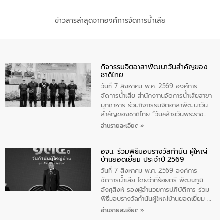
ข่าวสารล่าสุดจากองค์การจัดการน้ำเสีย
กิจกรรมจิตอาสาพัฒนาวันสําคัญของ
ชาติไทย
วันที่ 7 สิงหาคม พ.ศ. 2569 องค์การ
จัดการน้ำเสีย สำนักงาานจัดการน้ำเสียสาขา
มุกดาหาร ร่วมกิจกรรมจิตอาสาพัฒนาวัน
สําคัญของชาติไทย “วันคล้ายวันพระราช
สมภพ สมเด็จพระนางเจ้าสิริกิติ์พระบรม
อ่านรายละเอียด »
ราชินีนาถ พระบรมราชชนนีพันปีหลวง และ
วันแม่แห่งชาติ 12 สิงหาคม” โดยมีนายชลิต
อจน. ร่วมพิธีมอบรางวัลกำนัน ผู้ใหญ่
ทิพย์คำ รองผู้ว่าราชการจังหวัดมุกดาหาร
บ้านยอดเยี่ยม ประจำปี 2569
เป็นประธานในพิธี ณ เรือนจําชั่วคราวนาโสก
ตําบลนาโสก อําเภอเมืองมุกดาหาร จังหวัด
วันที่ 7 สิงหาคม พ.ศ. 2569 องค์การ
มุกดาหาร โดยในกิจกรรมได้ร่วมปลูกป่า และ
จัดการน้ำเสีย โดยว่าที่ร้อยตรี พัฒนภูมิ
ทําความสะอาดภายในบริเวณ จัดกิจกรรม
อังศุสิงห์ รองผู้อำนวยการปฏิบัติการ ร่วม
เพื่อถวายเป็นพระราชกุศล สมเด็จพระนาง
พิธีมอบรางวัลกำนันผู้ใหญ่บ้านยอดเยี่ยม ณ
เจ้าสิริกิติ์พระบรมราชินีนาถ พระบรมราช
ทำเนียบรัฐบาล โดยมีนายอนุทิน ชาญวีรกูล
อ่านรายละเอียด »
ชนนีพันปีหลวง พร้อมถวายสัจปฏิญาณ
นายกรัฐมนตรีและรัฐมนตรีว่าการกระทรวง