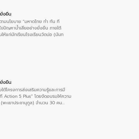
ั่งยืน
ารตามนโยบาย “มหาดไทย ทำ ทัน ที
ปัญหาน้ำเสียอย่างยั่งยืน ภายใต้
นให้แก่นักเรียนโรงเรียนวัดบ่อ (นันท
ั่งยืน
ใต้โครงการส่งเสริมความรู้และการมี
ที Action 5 Plus” โดยจัดอบรมให้ความ
าล 1 (พะเยาประชานุกูล) จำนวน 30 คน