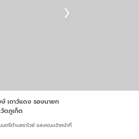
รพงษ์ เถาว์แดง รองนายก
วัดภูเก็ต
มนตรีตำบลราไวย์ และคณะเจ้าหน้าที่