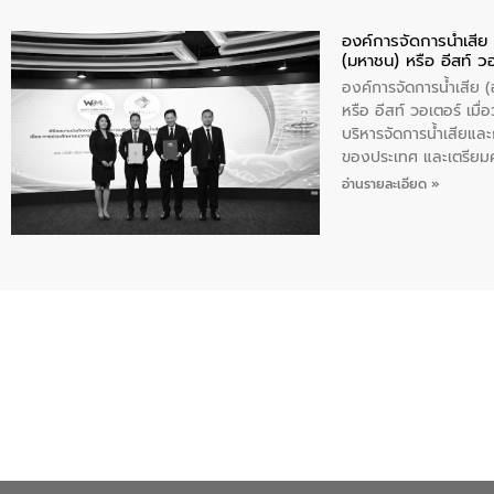
องค์การจัดการน้ำเสี
(มหาชน) หรือ อีสท์ ว
องค์การจัดการน้ำเสีย
หรือ อีสท์ วอเตอร์ เม
บริหารจัดการน้ำเสียแล
ของประเทศ และเตรียม
ท้าทายจากวิกฤตการเปล
อ่านรายละเอียด »
ความเชี่ยวชาญด้านระบบ
ข่ายน้ำครบวงจรในพื้น
ดำเนินงานร่วมกับท้องถิ
อุตสาหกรรม นายชีระ ว
กับความเชี่ยวชาญของอี
เมืองอย่างยั่งยืน ขณะท
ตลอดระบบ โดยการนำน้ำ
ความร่วมมือระหว่างภาค
ฐานด้านน้ำของประเทศ เ