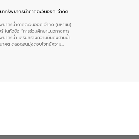
ัฒนาทรัพยากรน้ำภาคตะวันออก จำกัด
รัพยากรน้ำภาคตะวันออก จำกัด (มหาชน)
ตอร์ ในหัวข้อ “การร่วมศึกษาแนวทางการ
พยากรน้ำ เสริมสร้างความมั่นคงด้านน้ำ
อนาคต ตลอดจนมุ่งตอบโจทย์ความ
ือในครั้งนี้เป็นการดึงจุดแข็งและ
 มาผสานกับประสบการณ์และเทคโนโลยีโครง
น้ำ (Water Reuse) และพัฒนารูปแบบการ
ที่พุ่งสูงขึ้นจากการขยายตัวของ
นการพัฒนาระบบบำบัดน้ำเสียเมื่อผสาน
างเศรษฐกิจ เพื่อสนับสนุนการพัฒนา
ดการน้ำยุคใหม่ต้องมุ่งเน้นความคุ้มค่า
ิจและสิ่งแวดล้อมได้อย่างเป็นรูปธรรม
น.) ในการร่วมวางรากฐานโครงสร้างพื้น
ปตามมาตรฐานสากล