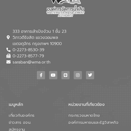
ของอีสท์ วอเตอร์ เพื่อร่วมกันศึกษา
เทคโนโลยีการปรับปรุงคุณภาพน้ำ (Water
Reuse) และพัฒนารูปแบบการดำเนินงาน
ร่วมกับท้องถิ่นให้เกิดระบบบริหารจัดการน้ำ
อย่างเป็นรูปธรรม เพื่อรองรับความต้องการ
333 อาคารเล้าเป้งง้วน 1 ชั้น 23
ใช้น้ำที่พุ่งสูงขึ้นจากการขยายตัวของ
วิภาวดีรังสิต แขวงจอมพล
อุตสาหกรรม นายชีระ วงศบูรณะ ผู้อำนวย
เขตจตุจักร กรุงเทพฯ 10900
การองค์การจัดการน้ำเสีย กล่าวถึงภารกิจ
0-2273-8530-39
หลักของ อจน. ในการพัฒนาระบบบำบัดน้ำ
เสียเมื่อผสานกับความเชี่ยวชาญของอีสท์
0-2273-8577-79
วอเตอร์ จะช่วยขับเคลื่อนการศึกษาทั้งในมิติ
saraban@wma.or.th
ทางเทคนิคและความคุ้มค่าทางเศรษฐกิจ
เพื่อสนับสนุนการพัฒนาเมืองอย่างยั่งยืน
ขณะที่ นายบดินทร์ อุดล กรรมการผู้อำนวย
การใหญ่ อีสท์ วอเตอร์ ย้ำว่า การบริหาร
จัดการน้ำยุคใหม่ต้องมุ่งเน้นความคุ้มค่า
ตลอดระบบ โดยการนำน้ำบำบัดกลับมาใช้ใหม่
จะช่วยลดการพึ่งพาน้ำธรรมชาติและสร้าง
เมนูหลัก
หน่วยงานที่เกียวข้อง
สมดุลทางเศรษฐกิจและสิ่งแวดล้อมได้อย่าง
เป็นรูปธรรม ความร่วมมือระหว่างภาครัฐและ
เกี่ยวกับองค์กร
กระทรวงมหาดไทย
ภาคเอกชนในครั้งนี้ นับเป็นก้าวสำคัญของ
องค์การจัดการน้ำเสีย (อจน.) ในการร่วมวาง
ข่าวสาร อจน.
องค์การมหาชนและรัฐวิสาหกิจ
รากฐานโครงสร้างพื้นฐานด้านน้ำของ
สมัครงาน