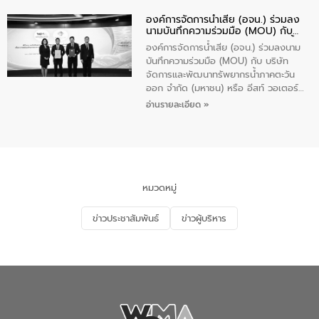
Plus” โดยจัดอบรมให้ความรู้เรื่องน้ำเสีย
องค์การจัดการน้ำเสีย (อจน.) ร่วมลง
ชุมชนและการบำบัดน้ำเสียเบื้องต้น ให้กับ
นามบันทึกความร่วมมือ (MOU) กับ
นักเรียนชั้นประถมศึกษาปีที่ 5 โรงเรียน
บริษัท จัดการและพัฒนาทรัพยากรน้ำ
เทศบาล 1 (พะเยาประชานุกูล) จำนวน 30
องค์การจัดการน้ำเสีย (อจน.) ร่วมลงนาม
ภาคตะวันออก จำกัด (มหาชน) หรือ อีส
คน
บันทึกความร่วมมือ (MOU) กับ บริษัท
ท์ วอเตอร์
จัดการและพัฒนาทรัพยากรน้ำภาคตะวัน
ออก จำกัด (มหาชน) หรือ อีสท์ วอเตอร์
เมื่อวันอังคารที่ 4 สิงหาคม 2569 ณ ห้อง
อ่านรายละเอียด »
อเนกประสงค์ ชั้น 22 อาคารอีสท์วอเตอร์
ในหัวข้อ “การร่วมศึกษาแนวทางการบริหาร
จัดการน้ำเสียและการนำน้ำกลับมาใช้ประโยชน์
ของประเทศไทย” เพื่อยกระดับการบริหาร
จัดการทรัพยากรน้ำ เสริมสร้างความมั่นคง
ด้านน้ำของประเทศ และเตรียมความพร้อม
หมวดหมู่
รองรับการเติบโตของเมือง รวมถึงการ
ลงทุนในอุตสาหกรรมแห่งอนาคต ตลอดจน
ข่าวประชาสัมพันธ์
ข่าวผู้บริหาร
มุ่งตอบโจทย์ความท้าทายจากวิกฤตการ
เปลี่ยนแปลงสภาพภูมิอากาศและความเสี่ยง
ภัยแล้งในระยะยาว การประสานความร่วมมือ
ในครั้งนี้เป็นการดึงจุดแข็งและความ
เชี่ยวชาญด้านระบบบำบัดน้ำเสียที่เป็นมิตร
ต่อสิ่งแวดล้อมของ องค์การจัดการน้ำเสีย
(อจน.) มาผสานกับประสบการณ์และ
เทคโนโลยีโครงข่ายน้ำครบวงจรในพื้นที่ EEC