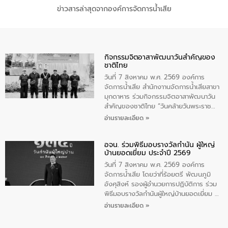
ข่าวสารล่าสุดจากองค์การจัดการน้ำเสีย
กิจกรรมจิตอาสาพัฒนาวันสําคัญของ
ชาติไทย
วันที่ 7 สิงหาคม พ.ศ. 2569 องค์การ
จัดการน้ำเสีย สำนักงาานจัดการน้ำเสียสาขา
มุกดาหาร ร่วมกิจกรรมจิตอาสาพัฒนาวัน
สําคัญของชาติไทย “วันคล้ายวันพระราช
สมภพ สมเด็จพระนางเจ้าสิริกิติ์พระบรม
อ่านรายละเอียด »
ราชินีนาถ พระบรมราชชนนีพันปีหลวง และ
วันแม่แห่งชาติ 12 สิงหาคม” โดยมีนายชลิต
อจน. ร่วมพิธีมอบรางวัลกำนัน ผู้ใหญ่
ทิพย์คำ รองผู้ว่าราชการจังหวัดมุกดาหาร
บ้านยอดเยี่ยม ประจำปี 2569
เป็นประธานในพิธี ณ เรือนจําชั่วคราวนาโสก
ตําบลนาโสก อําเภอเมืองมุกดาหาร จังหวัด
วันที่ 7 สิงหาคม พ.ศ. 2569 องค์การ
มุกดาหาร โดยในกิจกรรมได้ร่วมปลูกป่า และ
จัดการน้ำเสีย โดยว่าที่ร้อยตรี พัฒนภูมิ
ทําความสะอาดภายในบริเวณ จัดกิจกรรม
อังศุสิงห์ รองผู้อำนวยการปฏิบัติการ ร่วม
เพื่อถวายเป็นพระราชกุศล สมเด็จพระนาง
พิธีมอบรางวัลกำนันผู้ใหญ่บ้านยอดเยี่ยม ณ
เจ้าสิริกิติ์พระบรมราชินีนาถ พระบรมราช
ทำเนียบรัฐบาล โดยมีนายอนุทิน ชาญวีรกูล
อ่านรายละเอียด »
ชนนีพันปีหลวง พร้อมถวายสัจปฏิญาณ
นายกรัฐมนตรีและรัฐมนตรีว่าการกระทรวง
ทำความดีด้วยหัวใจ
มหาดไทย เป็นประธานมอบรางวัลแหนบ