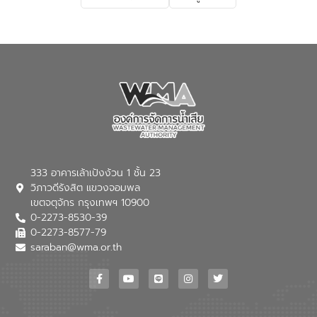
เกี่ยวกับสาเหตุและผลกระทบของน้ำเสีย
แนวทางการลดการเกิดน้ำเสียจากแหล่ง
กำเนิด การบำบัดน้ำเสียเบื้องต้นในครัวเรือน
ณ เทศบาลตำบลบางเลน จังหวัดนครปฐม
333 อาคารเล้าเป้งง้วน 1 ชั้น 23
วิภาวดีรังสิต แขวงจอมพล
เขตจตุจักร กรุงเทพฯ 10900
0-2273-8530-39
0-2273-8577-79
saraban@wma.or.th