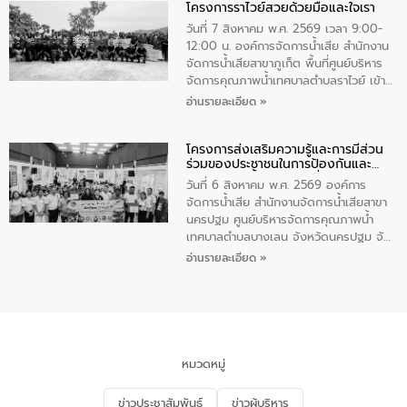
โครงการราไวย์สวยด้วยมือและใจเรา
ทองคำและประกาศเกียรติคุณให้แก่ กำนัน
ผู้ใหญ่บ้านยอดเยี่ยม พร้อมกล่าวชื่นชม ให้
วันที่ 7 สิงหาคม พ.ศ. 2569 เวลา 9:00-
โอวาท และมอบนโยบาย
12:00 น. องค์การจัดการน้ำเสีย สำนักงาน
จัดการน้ำเสียสาขาภูเก็ต พื้นที่ศูนย์บริหาร
จัดการคุณภาพน้ำเทศบาลตำบลราไวย์ เข้า
ร่วมโครงการราไวย์สวยด้วยมือและใจเรา
อ่านรายละเอียด »
โดยมีนายเทมส์ ไกรทัศน์ นายกเทศมนตรี
ตำบลราไวย์ เจ้าหน้าที่เทศบาล ชาวบ้าน
โครงการส่งเสริมความรู้และการมีส่วน
ประชาชน ตัวแทนจากโรงแรมต่างๆ ในเขต
ร่วมของประชาชนในการป้องกันและ
เทศบาลตำบลราไวย์ ศูนย์บริหารจัดการ
แก้ไขปัญหาน้ำเสียอย่างยั่งยืน
คุณภาพน้ำเทศบาลตำบลราไวย์ นำโดยนาย
วันที่ 6 สิงหาคม พ.ศ. 2569 องค์การ
น้อย แก้วเศษ ผู้จัดการสำนักงานจัดการน้ำ
จัดการน้ำเสีย สำนักงานจัดการน้ำเสียสาขา
เสียสาขาภูเก็ต พร้อมด้วยเจ้าหน้าที่ จำนวน
นครปฐม ศูนย์บริหารจัดการคุณภาพน้ำ
5 คน ร่วมทำกิจกรรม ทำความสะอาด
เทศบาลตำบลบางเลน จังหวัดนครปฐม จัด
ชายหาดและแหล่งท่องเที่ยว ณ บริเวณ
กิจกรรมภายใต้โครงการส่งเสริมความรู้และ
อ่านรายละเอียด »
แหลมพรหมเทพ หมู่ที่ 6 ตำบลราไวย์
การมีส่วนร่วมของประชาชนในการป้องกัน
อำเภอเมือง จังหวัดภูเก็ต
และแก้ไขปัญหาน้ำเสียอย่างยั่งยืน ตาม
นโยบาย “มหาดไทย ทำ ทัน ที Action 5
PLUS” โดยจัดอบรมให้ความรู้แก่ประชาชน
และนักเรียน เพื่อส่งเสริมความรู้ด้านการ
จัดการน้ำเสียและสร้างจิตสำนึกในการ
หมวดหมู่
อนุรักษ์สิ่งแวดล้อม ในหัวข้อ “น้ำเสียชุมชน
และการบำบัดน้ำเสียเบื้องต้น” โดยให้ความรู้
ข่าวประชาสัมพันธ์
ข่าวผู้บริหาร