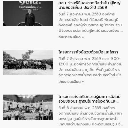
อจน. ร่วมพิธีมอบรางวัลกำนัน ผู้ใหญ่
ทิพย์คำ รองผู้ว่าราชการจังหวัดมุกดาหาร
บ้านยอดเยี่ยม ประจำปี 2569
เป็นประธานในพิธี ณ เรือนจําชั่วคราวนาโสก
ตําบลนาโสก อําเภอเมืองมุกดาหาร จังหวัด
วันที่ 7 สิงหาคม พ.ศ. 2569 องค์การ
มุกดาหาร โดยในกิจกรรมได้ร่วมปลูกป่า และ
จัดการน้ำเสีย โดยว่าที่ร้อยตรี พัฒนภูมิ
ทําความสะอาดภายในบริเวณ จัดกิจกรรม
อังศุสิงห์ รองผู้อำนวยการปฏิบัติการ ร่วม
เพื่อถวายเป็นพระราชกุศล สมเด็จพระนาง
พิธีมอบรางวัลกำนันผู้ใหญ่บ้านยอดเยี่ยม ณ
เจ้าสิริกิติ์พระบรมราชินีนาถ พระบรมราช
ทำเนียบรัฐบาล โดยมีนายอนุทิน ชาญวีรกูล
อ่านรายละเอียด »
ชนนีพันปีหลวง พร้อมถวายสัจปฏิญาณ
นายกรัฐมนตรีและรัฐมนตรีว่าการกระทรวง
ทำความดีด้วยหัวใจ
มหาดไทย เป็นประธานมอบรางวัลแหนบ
โครงการราไวย์สวยด้วยมือและใจเรา
ทองคำและประกาศเกียรติคุณให้แก่ กำนัน
ผู้ใหญ่บ้านยอดเยี่ยม พร้อมกล่าวชื่นชม ให้
วันที่ 7 สิงหาคม พ.ศ. 2569 เวลา 9:00-
โอวาท และมอบนโยบาย
12:00 น. องค์การจัดการน้ำเสีย สำนักงาน
จัดการน้ำเสียสาขาภูเก็ต พื้นที่ศูนย์บริหาร
จัดการคุณภาพน้ำเทศบาลตำบลราไวย์ เข้า
ร่วมโครงการราไวย์สวยด้วยมือและใจเรา
อ่านรายละเอียด »
โดยมีนายเทมส์ ไกรทัศน์ นายกเทศมนตรี
ตำบลราไวย์ เจ้าหน้าที่เทศบาล ชาวบ้าน
โครงการส่งเสริมความรู้และการมีส่วน
ประชาชน ตัวแทนจากโรงแรมต่างๆ ในเขต
ร่วมของประชาชนในการป้องกันและ
เทศบาลตำบลราไวย์ ศูนย์บริหารจัดการ
แก้ไขปัญหาน้ำเสียอย่างยั่งยืน
คุณภาพน้ำเทศบาลตำบลราไวย์ นำโดยนาย
วันที่ 6 สิงหาคม พ.ศ. 2569 องค์การ
น้อย แก้วเศษ ผู้จัดการสำนักงานจัดการน้ำ
จัดการน้ำเสีย สำนักงานจัดการน้ำเสียสาขา
เสียสาขาภูเก็ต พร้อมด้วยเจ้าหน้าที่ จำนวน
นครปฐม ศูนย์บริหารจัดการคุณภาพน้ำ
5 คน ร่วมทำกิจกรรม ทำความสะอาด
เทศบาลตำบลบางเลน จังหวัดนครปฐม จัด