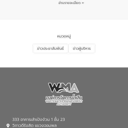
ชายหาดและแหล่งท่องเที่ยว ณ บริเวณ
กิจกรรมภายใต้โครงการส่งเสริมความรู้และ
อ่านรายละเอียด »
แหลมพรหมเทพ หมู่ที่ 6 ตำบลราไวย์
การมีส่วนร่วมของประชาชนในการป้องกัน
อำเภอเมือง จังหวัดภูเก็ต
และแก้ไขปัญหาน้ำเสียอย่างยั่งยืน ตาม
นโยบาย “มหาดไทย ทำ ทัน ที Action 5
PLUS” โดยจัดอบรมให้ความรู้แก่ประชาชน
และนักเรียน เพื่อส่งเสริมความรู้ด้านการ
จัดการน้ำเสียและสร้างจิตสำนึกในการ
หมวดหมู่
อนุรักษ์สิ่งแวดล้อม ในหัวข้อ “น้ำเสียชุมชน
และการบำบัดน้ำเสียเบื้องต้น” โดยให้ความรู้
ข่าวประชาสัมพันธ์
ข่าวผู้บริหาร
เกี่ยวกับสาเหตุและผลกระทบของน้ำเสีย
แนวทางการลดการเกิดน้ำเสียจากแหล่ง
กำเนิด การบำบัดน้ำเสียเบื้องต้นในครัวเรือน
ณ เทศบาลตำบลบางเลน จังหวัดนครปฐม
333 อาคารเล้าเป้งง้วน 1 ชั้น 23
วิภาวดีรังสิต แขวงจอมพล