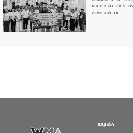
และสร้างจิตสำนึกในการอ
ของน้ำเสีย แนวทางการ
อ่านรายละเอียด »
เมนูหลัก