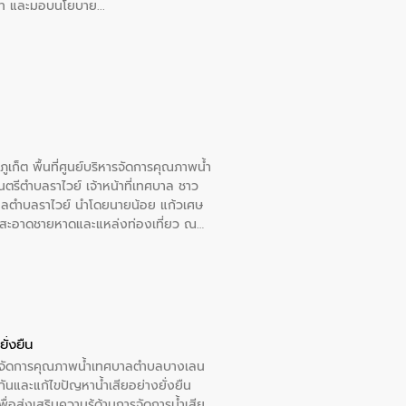
อวาท และมอบนโยบาย
เก็ต พื้นที่ศูนย์บริหารจัดการคุณภาพน้ำ
รีตำบลราไวย์ เจ้าหน้าที่เทศบาล ชาว
าลตำบลราไวย์ นำโดยนายน้อย แก้วเศษ
วามสะอาดชายหาดและแหล่งท่องเที่ยว ณ
ั่งยืน
หารจัดการคุณภาพน้ำเทศบาลตำบลบางเลน
นและแก้ไขปัญหาน้ำเสียอย่างยั่งยืน
อส่งเสริมความรู้ด้านการจัดการน้ำเสีย