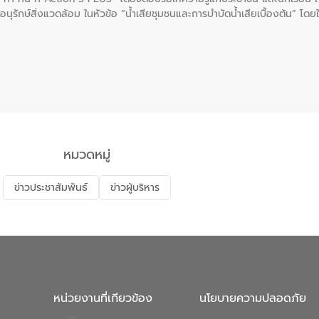
นุรักษ์สิ่งแวดล้อม ในหัวข้อ “น้ำเสียชุมชนและการบำบัดน้ำเสียเบื้องต้น” โดย
ลดการเกิดน้ำเสียจากแหล่งกำเนิด การบำบัดน้ำเสียเบื้องต้นในครัวเรือน 
หมวดหมู่
ข่าวประชาสัมพันธ์
ข่าวผู้บริหาร
หน่วยงานที่เกียวข้อง
นโยบายความปลอดภัย