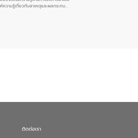
ให้ความรู้เกี่ยวกับสาเหตุและผลกระทบ
ณ เทศบาลตำบลบางเลน จังหวัดนครปฐม
ติดต่อเรา