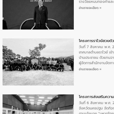
รางวัลแหนบทองคำและปร
อ่านรายละเอียด »
โครงการราไวย์สวยด้ว
วันที่ 7 สิงหาคม พ.ศ. 
เทศบาลตำบลราไวย์ เข้า
บ้านประชาชน ตัวแทนจา
ผู้จัดการสำนักงานจัดก
บริเวณแหลมพรหมเทพ หมู
อ่านรายละเอียด »
โครงการส่งเสริมความร
วันที่ 6 สิงหาคม พ.ศ
จังหวัดนครปฐม จัดกิจก
ตามนโยบาย “มหาดไทย ทำ