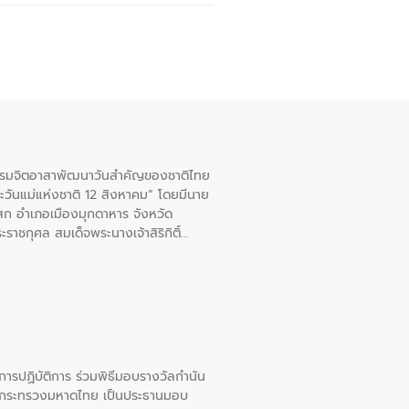
จกรรมจิตอาสาพัฒนาวันสําคัญของชาติไทย
ะวันแม่แห่งชาติ 12 สิงหาคม” โดยมีนาย
สก อําเภอเมืองมุกดาหาร จังหวัด
าชกุศล สมเด็จพระนางเจ้าสิริกิติ์
ยการปฏิบัติการ ร่วมพิธีมอบรางวัลกำนัน
การกระทรวงมหาดไทย เป็นประธานมอบ