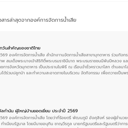
าวสารล่าสุดจากองค์การจัดการน้ำเสีย
าวันสําคัญของชาติไทย
 2569 องค์การจัดการน้ำเสีย สำนักงาานจัดการน้ำเสียสาขามุกดาหาร ร่วมกิ
พ สมเด็จพระนางเจ้าสิริกิติ์พระบรมราชินีนาถ พระบรมราชชนนีพันปีหลวง แล
าราชการจังหวัดมุกดาหาร เป็นประธานในพิธี ณ เรือนจําชั่วคราวนาโสก ตําบลนาโ
ได้ร่วมปลูกป่า และทําความสะอาดภายในบริเวณ จัดกิจกรรม เพื่อถวายเป็นพระร
บรมราชชนนีพันปีหลวง พร้อมถวายสัจปฏิญาณ ทำความดีด้วยหัวใจ
ัลกำนัน ผู้ใหญ่บ้านยอดเยี่ยม ประจำปี 2569
2569 องค์การจัดการน้ำเสีย โดยว่าที่ร้อยตรี พัฒนภูมิ อังศุสิงห์ รองผู้อำนว
 ณ ทำเนียบรัฐบาล โดยมีนายอนุทิน ชาญวีรกูล นายกรัฐมนตรีและรัฐมนตรีว่า