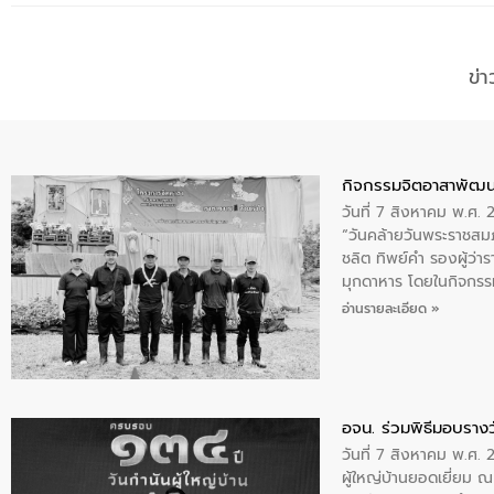
ข่
กิจกรรมจิตอาสาพัฒน
วันที่ 7 สิงหาคม พ.ศ.
“วันคล้ายวันพระราชสมภ
ชลิต ทิพย์คำ รองผู้ว่
มุกดาหาร โดยในกิจกรรม
พระบรมราชินีนาถ พระ
อ่านรายละเอียด »
อจน. ร่วมพิธีมอบรางว
วันที่ 7 สิงหาคม พ.ศ. 
ผู้ใหญ่บ้านยอดเยี่ยม