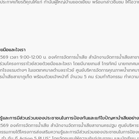
ะกาศเกียรติคุณให้แก่ กำนันผู้ใหญ่บ้านยอดเยี่ยม พร้อมกล่าวชื่นชม ให้โ
ยมือและใจเรา
2569 เวลา 9:00-12:00 น. องค์การจัดการน้ำเสีย สำนักงานจัดการน้ำเสียสาขาภู
ร่วมโครงการราไวย์สวยด้วยมือและใจเรา โดยมีนายเทมส์ ไกรทัศน์ นายกเทศมนต
กโรงแรมต่างๆ ในเขตเทศบาลตำบลราไวย์ ศูนย์บริหารจัดการคุณภาพน้ำเทศบ
ารน้ำเสียสาขาภูเก็ต พร้อมด้วยเจ้าหน้าที่ จำนวน 5 คน ร่วมทำกิจกรรม ทำค
่ที่ 6 ตำบลราไวย์ อำเภอเมือง จังหวัดภูเก็ต
ู้และการมีส่วนร่วมของประชาชนในการป้องกันและแก้ไขปัญหาน้ำเสียอย่างย
. 2569 องค์การจัดการน้ำเสีย สำนักงานจัดการน้ำเสียสาขานครปฐม ศูนย์บริ
รรมภายใต้โครงการส่งเสริมความรู้และการมีส่วนร่วมของประชาชนในการป้องกั
 ทัน ที Action 5 PLUS” โดยจัดอบรมให้ความรู้แก่ประชาชน และนักเรียน เพื่