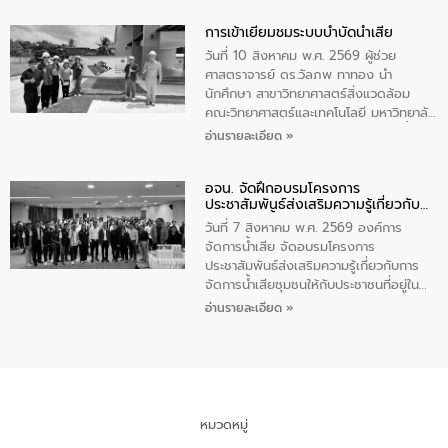
ทำทันที Action 5 plus” โดยจัดฝึกอบรมให้
การเข้าเยี่ยมชมระบบบำบัดน้ำเสีย
ความรู้แก่นักเรียนชั้นมัธยมปีที่ 1 โรงเรียน
วัดสว่างอารมณ์ ในเขตเทศบาลตำบลราไวย์
วันที่ 10 สิงหาคม พ.ศ. 2569 ผู้ช่วย
เพื่อส่งเสริมความรู้ด้านการจัดการน้ำเสีย
ศาสตราจารย์ ดร.วัลภพ ทาทอง นำ
การบำบัดน้ำเสียเบื้องต้นในครัวเรือน และ
นักศึกษา สาขาวิทยาศาสตร์สิ่งแวดล้อม
สร้างจิตสำนึกในการอนุรักษ์สิ่งแวดล้อม ใน
คณะวิทยาศาสตร์และเทคโนโลยี มหาวิทยาลัย
การนี้ นายเทมส์ ไกรทัศน์ นายกเทศมนตรี
ราชภัฏเลย เข้าศึกษาดูงานระบบบำบัดน้ำเสีย
อ่านรายละเอียด »
ตำบลราไวย์ เป็นประธานกล่าวเปิดงาน
ณ ศูนย์บริหารจัดการคุณภาพน้ำเทศบาล
เมืองเลย โดยว่าที่ ร.ต.กัญตพงศ์ สีนิล
อจน. จัดฝึกอบรมโครงการ
วิศวกร ให้การต้อนรับ และบรรยายให้ความ
ประชาสัมพันธ์ส่งเสริมความรู้เกี่ยวกับ
รู้
การจัดการน้ำเสีย
วันที่ 7 สิงหาคม พ.ศ. 2569 องค์การ
จัดการน้ำเสีย จัดอบรมโครงการ
ประชาสัมพันธ์ส่งเสริมความรู้เกี่ยวกับการ
จัดการน้ำเสียชุมชนให้กับประชาชนที่อยู่ใน
เขตพื้นที่เทศบาลเมืองอุทัยธานี จำนวน 100
อ่านรายละเอียด »
คน ณ ห้องประชุมเทศบาลเมืองอุทัยธานี
จังหวัดอุทัยธานี โดยมีรองนายกเทศมนตรี
เมืองอุทัยธานี (นายศุภฤกษ์ เอี่ยมละออ)
เป็นประธานพิธีเปิดการอบรม
หมวดหมู่