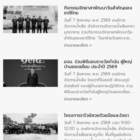
กิจกรรมจิตอาสาพัฒนาวันสําคัญของ
ชาติไทย
วันที่ 7 สิงหาคม พ.ศ. 2569 องค์การ
จัดการน้ำเสีย สำนักงาานจัดการน้ำเสียสาขา
มุกดาหาร ร่วมกิจกรรมจิตอาสาพัฒนาวัน
สําคัญของชาติไทย “วันคล้ายวันพระราช
สมภพ สมเด็จพระนางเจ้าสิริกิติ์พระบรม
อ่านรายละเอียด »
ราชินีนาถ พระบรมราชชนนีพันปีหลวง และ
วันแม่แห่งชาติ 12 สิงหาคม” โดยมีนายชลิต
อจน. ร่วมพิธีมอบรางวัลกำนัน ผู้ใหญ่
ทิพย์คำ รองผู้ว่าราชการจังหวัดมุกดาหาร
บ้านยอดเยี่ยม ประจำปี 2569
เป็นประธานในพิธี ณ เรือนจําชั่วคราวนาโสก
ตําบลนาโสก อําเภอเมืองมุกดาหาร จังหวัด
วันที่ 7 สิงหาคม พ.ศ. 2569 องค์การ
มุกดาหาร โดยในกิจกรรมได้ร่วมปลูกป่า และ
จัดการน้ำเสีย โดยว่าที่ร้อยตรี พัฒนภูมิ
ทําความสะอาดภายในบริเวณ จัดกิจกรรม
อังศุสิงห์ รองผู้อำนวยการปฏิบัติการ ร่วม
เพื่อถวายเป็นพระราชกุศล สมเด็จพระนาง
พิธีมอบรางวัลกำนันผู้ใหญ่บ้านยอดเยี่ยม ณ
เจ้าสิริกิติ์พระบรมราชินีนาถ พระบรมราช
ทำเนียบรัฐบาล โดยมีนายอนุทิน ชาญวีรกูล
อ่านรายละเอียด »
ชนนีพันปีหลวง พร้อมถวายสัจปฏิญาณ
นายกรัฐมนตรีและรัฐมนตรีว่าการกระทรวง
ทำความดีด้วยหัวใจ
มหาดไทย เป็นประธานมอบรางวัลแหนบ
โครงการราไวย์สวยด้วยมือและใจเรา
ทองคำและประกาศเกียรติคุณให้แก่ กำนัน
ผู้ใหญ่บ้านยอดเยี่ยม พร้อมกล่าวชื่นชม ให้
วันที่ 7 สิงหาคม พ.ศ. 2569 เวลา 9:00-
โอวาท และมอบนโยบาย
12:00 น. องค์การจัดการน้ำเสีย สำนักงาน
จัดการน้ำเสียสาขาภูเก็ต พื้นที่ศูนย์บริหาร