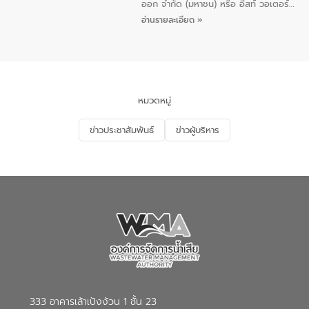
ออก จำกัด (มหาชน) หรือ อีสท์ วอเตอร์
เมื่อวันอังคารที่ 4 สิงหาคม 2569 ณ ห้อง
อ่านรายละเอียด »
อเนกประสงค์ ชั้น 22 อาคารอีสท์วอเตอร์
ในหัวข้อ “การร่วมศึกษาแนวทางการบริหาร
จัดการน้ำเสียและการนำน้ำกลับมาใช้ประโยชน์
ของประเทศไทย” เพื่อยกระดับการบริหาร
จัดการทรัพยากรน้ำ เสริมสร้างความมั่นคง
ด้านน้ำของประเทศ และเตรียมความพร้อม
หมวดหมู่
รองรับการเติบโตของเมือง รวมถึงการ
ลงทุนในอุตสาหกรรมแห่งอนาคต ตลอดจน
ข่าวประชาสัมพันธ์
ข่าวผู้บริหาร
มุ่งตอบโจทย์ความท้าทายจากวิกฤตการ
เปลี่ยนแปลงสภาพภูมิอากาศและความเสี่ยง
ภัยแล้งในระยะยาว การประสานความร่วมมือ
ในครั้งนี้เป็นการดึงจุดแข็งและความ
เชี่ยวชาญด้านระบบบำบัดน้ำเสียที่เป็นมิตร
ต่อสิ่งแวดล้อมของ องค์การจัดการน้ำเสีย
(อจน.) มาผสานกับประสบการณ์และ
เทคโนโลยีโครงข่ายน้ำครบวงจรในพื้นที่ EEC
ของอีสท์ วอเตอร์ เพื่อร่วมกันศึกษา
เทคโนโลยีการปรับปรุงคุณภาพน้ำ (Water
Reuse) และพัฒนารูปแบบการดำเนินงาน
ร่วมกับท้องถิ่นให้เกิดระบบบริหารจัดการน้ำ
อย่างเป็นรูปธรรม เพื่อรองรับความต้องการ
333 อาคารเล้าเป้งง้วน 1 ชั้น 23
ใช้น้ำที่พุ่งสูงขึ้นจากการขยายตัวของ