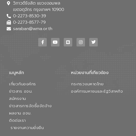
วิภาวดีรังสิต แขวงจอมพล
อุตสาหกรรม นายชีระ วงศบูรณะ ผู้อำนวย
เขตจตุจักร กรุงเทพฯ 10900
การองค์การจัดการน้ำเสีย กล่าวถึงภารกิจ
0-2273-8530-39
หลักของ อจน. ในการพัฒนาระบบบำบัดน้ำ
เสียเมื่อผสานกับความเชี่ยวชาญของอีสท์
0-2273-8577-79
วอเตอร์ จะช่วยขับเคลื่อนการศึกษาทั้งในมิติ
saraban@wma.or.th
ทางเทคนิคและความคุ้มค่าทางเศรษฐกิจ
เพื่อสนับสนุนการพัฒนาเมืองอย่างยั่งยืน
ขณะที่ นายบดินทร์ อุดล กรรมการผู้อำนวย
การใหญ่ อีสท์ วอเตอร์ ย้ำว่า การบริหาร
จัดการน้ำยุคใหม่ต้องมุ่งเน้นความคุ้มค่า
ตลอดระบบ โดยการนำน้ำบำบัดกลับมาใช้ใหม่
จะช่วยลดการพึ่งพาน้ำธรรมชาติและสร้าง
เมนูหลัก
หน่วยงานที่เกียวข้อง
สมดุลทางเศรษฐกิจและสิ่งแวดล้อมได้อย่าง
เป็นรูปธรรม ความร่วมมือระหว่างภาครัฐและ
เกี่ยวกับองค์กร
กระทรวงมหาดไทย
ภาคเอกชนในครั้งนี้ นับเป็นก้าวสำคัญของ
องค์การจัดการน้ำเสีย (อจน.) ในการร่วมวาง
ข่าวสาร อจน.
องค์การมหาชนและรัฐวิสาหกิจ
รากฐานโครงสร้างพื้นฐานด้านน้ำของ
สมัครงาน
ประเทศ เพื่อยกระดับประสิทธิภาพการใช้
ข่าวสารการจัดซื้อจัดจ้าง
ทรัพยากรน้ำให้เกิดประโยชน์สูงสุดและเป็นไป
ผลงาน อจน.
ตามมาตรฐานสากล
ติดต่อเรา
รายงานความยั่งยืน