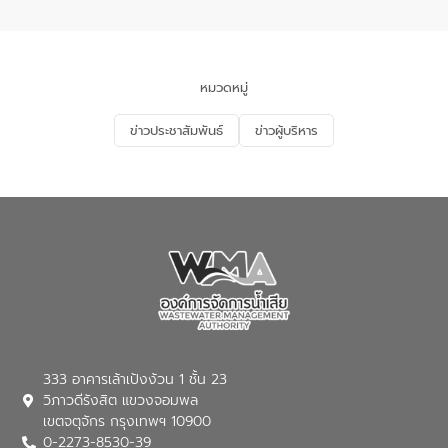
อำเภอเมือง จังหวัดภูเก็ต
และแก้ไขปัญหาน้ำเสียอย่างยั่งยืน ตาม
นโยบาย “มหาดไทย ทำ ทัน ที Action 5
PLUS” โดยจัดอบรมให้ความรู้แก่ประชาชน
และนักเรียน เพื่อส่งเสริมความรู้ด้านการ
จัดการน้ำเสียและสร้างจิตสำนึกในการ
หมวดหมู่
อนุรักษ์สิ่งแวดล้อม ในหัวข้อ “น้ำเสียชุมชน
และการบำบัดน้ำเสียเบื้องต้น” โดยให้ความรู้
ข่าวประชาสัมพันธ์
ข่าวผู้บริหาร
เกี่ยวกับสาเหตุและผลกระทบของน้ำเสีย
แนวทางการลดการเกิดน้ำเสียจากแหล่ง
กำเนิด การบำบัดน้ำเสียเบื้องต้นในครัวเรือน
ณ เทศบาลตำบลบางเลน จังหวัดนครปฐม
333 อาคารเล้าเป้งง้วน 1 ชั้น 23
วิภาวดีรังสิต แขวงจอมพล
เขตจตุจักร กรุงเทพฯ 10900
0-2273-8530-39