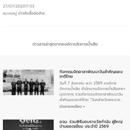
27/07/2020
17:03
หมวดหมู่
ข่าวจัดซื้อจัดจ้าง
ข่าวสารล่าสุดจากองค์การจัดการน้ำเสีย
กิจกรรมจิตอาสาพัฒนาวันสําคัญของ
ชาติไทย
วันที่ 7 สิงหาคม พ.ศ. 2569 องค์การ
จัดการน้ำเสีย สำนักงาานจัดการน้ำเสียสาขา
มุกดาหาร ร่วมกิจกรรมจิตอาสาพัฒนาวัน
สําคัญของชาติไทย “วันคล้ายวันพระราช
สมภพ สมเด็จพระนางเจ้าสิริกิติ์พระบรม
อ่านรายละเอียด »
ราชินีนาถ พระบรมราชชนนีพันปีหลวง และ
วันแม่แห่งชาติ 12 สิงหาคม” โดยมีนายชลิต
อจน. ร่วมพิธีมอบรางวัลกำนัน ผู้ใหญ่
ทิพย์คำ รองผู้ว่าราชการจังหวัดมุกดาหาร
บ้านยอดเยี่ยม ประจำปี 2569
เป็นประธานในพิธี ณ เรือนจําชั่วคราวนาโสก