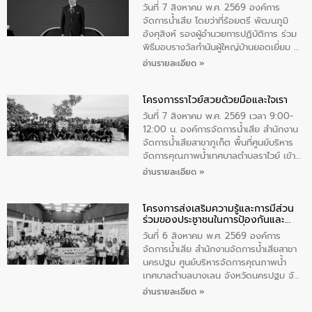
ตําบลนาโสก อําเภอเมืองมุกดาหาร จังหวัด
วันที่ 7 สิงหาคม พ.ศ. 2569 องค์การ
มุกดาหาร โดยในกิจกรรมได้ร่วมปลูกป่า และ
จัดการน้ำเสีย โดยว่าที่ร้อยตรี พัฒนภูมิ
ทําความสะอาดภายในบริเวณ จัดกิจกรรม
อังศุสิงห์ รองผู้อำนวยการปฏิบัติการ ร่วม
เพื่อถวายเป็นพระราชกุศล สมเด็จพระนาง
พิธีมอบรางวัลกำนันผู้ใหญ่บ้านยอดเยี่ยม ณ
เจ้าสิริกิติ์พระบรมราชินีนาถ พระบรมราช
ทำเนียบรัฐบาล โดยมีนายอนุทิน ชาญวีรกูล
อ่านรายละเอียด »
ชนนีพันปีหลวง พร้อมถวายสัจปฏิญาณ
นายกรัฐมนตรีและรัฐมนตรีว่าการกระทรวง
ทำความดีด้วยหัวใจ
มหาดไทย เป็นประธานมอบรางวัลแหนบ
โครงการราไวย์สวยด้วยมือและใจเรา
ทองคำและประกาศเกียรติคุณให้แก่ กำนัน
ผู้ใหญ่บ้านยอดเยี่ยม พร้อมกล่าวชื่นชม ให้
วันที่ 7 สิงหาคม พ.ศ. 2569 เวลา 9:00-
โอวาท และมอบนโยบาย
12:00 น. องค์การจัดการน้ำเสีย สำนักงาน
จัดการน้ำเสียสาขาภูเก็ต พื้นที่ศูนย์บริหาร
จัดการคุณภาพน้ำเทศบาลตำบลราไวย์ เข้า
ร่วมโครงการราไวย์สวยด้วยมือและใจเรา
อ่านรายละเอียด »
โดยมีนายเทมส์ ไกรทัศน์ นายกเทศมนตรี
ตำบลราไวย์ เจ้าหน้าที่เทศบาล ชาวบ้าน
โครงการส่งเสริมความรู้และการมีส่วน
ประชาชน ตัวแทนจากโรงแรมต่างๆ ในเขต
ร่วมของประชาชนในการป้องกันและ
เทศบาลตำบลราไวย์ ศูนย์บริหารจัดการ
แก้ไขปัญหาน้ำเสียอย่างยั่งยืน
คุณภาพน้ำเทศบาลตำบลราไวย์ นำโดยนาย
วันที่ 6 สิงหาคม พ.ศ. 2569 องค์การ
น้อย แก้วเศษ ผู้จัดการสำนักงานจัดการน้ำ
จัดการน้ำเสีย สำนักงานจัดการน้ำเสียสาขา
เสียสาขาภูเก็ต พร้อมด้วยเจ้าหน้าที่ จำนวน
นครปฐม ศูนย์บริหารจัดการคุณภาพน้ำ
5 คน ร่วมทำกิจกรรม ทำความสะอาด
เทศบาลตำบลบางเลน จังหวัดนครปฐม จัด
ชายหาดและแหล่งท่องเที่ยว ณ บริเวณ
กิจกรรมภายใต้โครงการส่งเสริมความรู้และ
อ่านรายละเอียด »
แหลมพรหมเทพ หมู่ที่ 6 ตำบลราไวย์
การมีส่วนร่วมของประชาชนในการป้องกัน