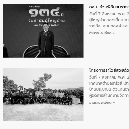
อจน. ร่วมพิธีมอบรางว
วันที่ 7 สิงหาคม พ.ศ. 
ผู้ใหญ่บ้านยอดเยี่ยม
รางวัลแหนบทองคำและปร
อ่านรายละเอียด »
โครงการราไวย์สวยด้ว
วันที่ 7 สิงหาคม พ.ศ. 
เทศบาลตำบลราไวย์ เข้า
บ้านประชาชน ตัวแทนจา
ผู้จัดการสำนักงานจัดก
บริเวณแหลมพรหมเทพ หมู
อ่านรายละเอียด »