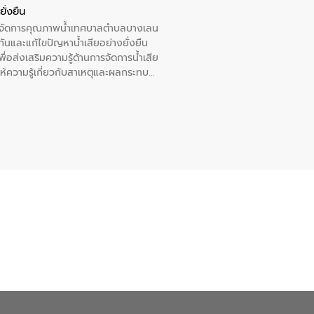
ั่งยืน
หารจัดการคุณภาพน้ำเทศบาลตำบลบางเลน
นและแก้ไขปัญหาน้ำเสียอย่างยั่งยืน
อส่งเสริมความรู้ด้านการจัดการน้ำเสีย
ให้ความรู้เกี่ยวกับสาเหตุและผลกระทบ
ณ เทศบาลตำบลบางเลน จังหวัดนครปฐม