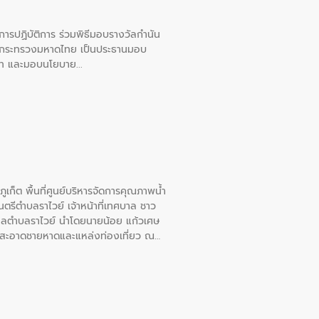
ยการปฏิบัติการ ร่วมพิธีมอบรางวัลกำนัน
การกระทรวงมหาดไทย เป็นประธานมอบ
อวาท และมอบนโยบาย
เก็ต พื้นที่ศูนย์บริหารจัดการคุณภาพน้ำ
รีตำบลราไวย์ เจ้าหน้าที่เทศบาล ชาว
าลตำบลราไวย์ นำโดยนายน้อย แก้วเศษ
วามสะอาดชายหาดและแหล่งท่องเที่ยว ณ