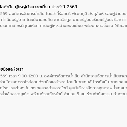
ัลกำนัน ผู้ใหญ่บ้านยอดเยี่ยม ประจำปี 2569
2569 องค์การจัดการน้ำเสีย โดยว่าที่ร้อยตรี พัฒนภูมิ อังศุสิงห์ รองผู้อำนว
 ณ ทำเนียบรัฐบาล โดยมีนายอนุทิน ชาญวีรกูล นายกรัฐมนตรีและรัฐมนตรีว่า
ะกาศเกียรติคุณให้แก่ กำนันผู้ใหญ่บ้านยอดเยี่ยม พร้อมกล่าวชื่นชม ให้โ
ยมือและใจเรา
2569 เวลา 9:00-12:00 น. องค์การจัดการน้ำเสีย สำนักงานจัดการน้ำเสียสาขาภู
ร่วมโครงการราไวย์สวยด้วยมือและใจเรา โดยมีนายเทมส์ ไกรทัศน์ นายกเทศมนต
กโรงแรมต่างๆ ในเขตเทศบาลตำบลราไวย์ ศูนย์บริหารจัดการคุณภาพน้ำเทศบ
ารน้ำเสียสาขาภูเก็ต พร้อมด้วยเจ้าหน้าที่ จำนวน 5 คน ร่วมทำกิจกรรม ทำค
่ที่ 6 ตำบลราไวย์ อำเภอเมือง จังหวัดภูเก็ต