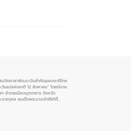
จกรรมจิตอาสาพัฒนาวันสําคัญของชาติไทย
ะวันแม่แห่งชาติ 12 สิงหาคม” โดยมีนาย
สก อําเภอเมืองมุกดาหาร จังหวัด
าชกุศล สมเด็จพระนางเจ้าสิริกิติ์