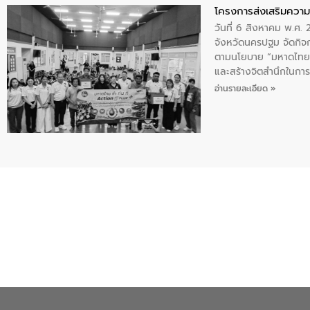
โครงการส่งเสริมความร
วันที่ 6 สิงหาคม พ.ศ
จังหวัดนครปฐม จัดกิจก
ตามนโยบาย “มหาดไทย ทำ
และสร้างจิตสำนึกในการอ
ของน้ำเสีย แนวทางการ
อ่านรายละเอียด »