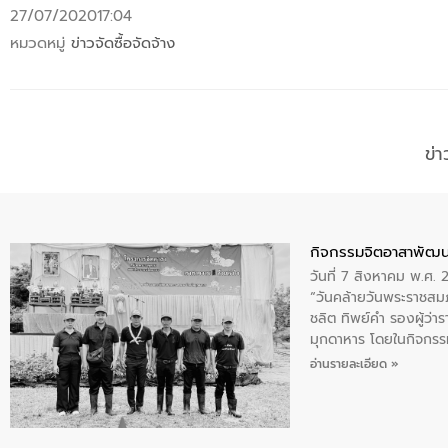
27/07/2020
17:04
หมวดหมู่
ข่าวจัดซื้อจัดจ้าง
ข่
กิจกรรมจิตอาสาพัฒน
วันที่ 7 สิงหาคม พ.ศ.
“วันคล้ายวันพระราชสมภ
ชลิต ทิพย์คำ รองผู้ว่
มุกดาหาร โดยในกิจกรรม
พระบรมราชินีนาถ พระ
อ่านรายละเอียด »