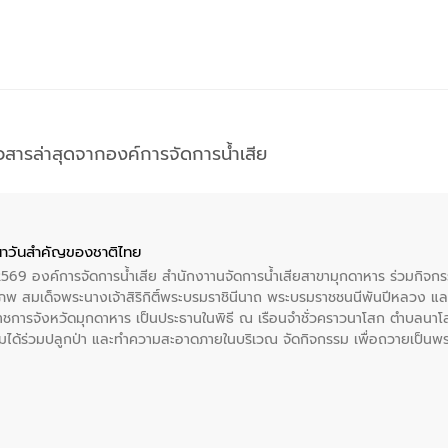
าวสารล่าสุดจากองค์การจัดการน้ำเสีย
าวันสําคัญของชาติไทย
 2569 องค์การจัดการน้ำเสีย สำนักงาานจัดการน้ำเสียสาขามุกดาหาร ร่วมกิ
พ สมเด็จพระนางเจ้าสิริกิติ์พระบรมราชินีนาถ พระบรมราชชนนีพันปีหลวง แล
าราชการจังหวัดมุกดาหาร เป็นประธานในพิธี ณ เรือนจําชั่วคราวนาโสก ตําบลนาโ
ได้ร่วมปลูกป่า และทําความสะอาดภายในบริเวณ จัดกิจกรรม เพื่อถวายเป็นพระร
บรมราชชนนีพันปีหลวง พร้อมถวายสัจปฏิญาณ ทำความดีด้วยหัวใจ