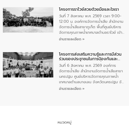
ทำความดีด้วยหัวใจ
มหาดไทย เป็นประธานมอบรางวัลแหนบ
โครงการราไวย์สวยด้วยมือและใจเรา
ทองคำและประกาศเกียรติคุณให้แก่ กำนัน
ผู้ใหญ่บ้านยอดเยี่ยม พร้อมกล่าวชื่นชม ให้
วันที่ 7 สิงหาคม พ.ศ. 2569 เวลา 9:00-
โอวาท และมอบนโยบาย
12:00 น. องค์การจัดการน้ำเสีย สำนักงาน
จัดการน้ำเสียสาขาภูเก็ต พื้นที่ศูนย์บริหาร
จัดการคุณภาพน้ำเทศบาลตำบลราไวย์ เข้า
ร่วมโครงการราไวย์สวยด้วยมือและใจเรา
อ่านรายละเอียด »
โดยมีนายเทมส์ ไกรทัศน์ นายกเทศมนตรี
ตำบลราไวย์ เจ้าหน้าที่เทศบาล ชาวบ้าน
โครงการส่งเสริมความรู้และการมีส่วน
ประชาชน ตัวแทนจากโรงแรมต่างๆ ในเขต
ร่วมของประชาชนในการป้องกันและ
เทศบาลตำบลราไวย์ ศูนย์บริหารจัดการ
แก้ไขปัญหาน้ำเสียอย่างยั่งยืน
คุณภาพน้ำเทศบาลตำบลราไวย์ นำโดยนาย
วันที่ 6 สิงหาคม พ.ศ. 2569 องค์การ
น้อย แก้วเศษ ผู้จัดการสำนักงานจัดการน้ำ
จัดการน้ำเสีย สำนักงานจัดการน้ำเสียสาขา
เสียสาขาภูเก็ต พร้อมด้วยเจ้าหน้าที่ จำนวน
นครปฐม ศูนย์บริหารจัดการคุณภาพน้ำ
5 คน ร่วมทำกิจกรรม ทำความสะอาด
เทศบาลตำบลบางเลน จังหวัดนครปฐม จัด
ชายหาดและแหล่งท่องเที่ยว ณ บริเวณ
กิจกรรมภายใต้โครงการส่งเสริมความรู้และ
อ่านรายละเอียด »
แหลมพรหมเทพ หมู่ที่ 6 ตำบลราไวย์
การมีส่วนร่วมของประชาชนในการป้องกัน
อำเภอเมือง จังหวัดภูเก็ต
และแก้ไขปัญหาน้ำเสียอย่างยั่งยืน ตาม
นโยบาย “มหาดไทย ทำ ทัน ที Action 5
PLUS” โดยจัดอบรมให้ความรู้แก่ประชาชน
และนักเรียน เพื่อส่งเสริมความรู้ด้านการ
จัดการน้ำเสียและสร้างจิตสำนึกในการ
หมวดหมู่
อนุรักษ์สิ่งแวดล้อม ในหัวข้อ “น้ำเสียชุมชน