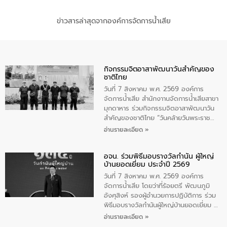
ข่าวสารล่าสุดจากองค์การจัดการน้ำเสีย
กิจกรรมจิตอาสาพัฒนาวันสําคัญของ
ชาติไทย
วันที่ 7 สิงหาคม พ.ศ. 2569 องค์การ
จัดการน้ำเสีย สำนักงาานจัดการน้ำเสียสาขา
มุกดาหาร ร่วมกิจกรรมจิตอาสาพัฒนาวัน
สําคัญของชาติไทย “วันคล้ายวันพระราช
สมภพ สมเด็จพระนางเจ้าสิริกิติ์พระบรม
อ่านรายละเอียด »
ราชินีนาถ พระบรมราชชนนีพันปีหลวง และ
วันแม่แห่งชาติ 12 สิงหาคม” โดยมีนายชลิต
อจน. ร่วมพิธีมอบรางวัลกำนัน ผู้ใหญ่
ทิพย์คำ รองผู้ว่าราชการจังหวัดมุกดาหาร
บ้านยอดเยี่ยม ประจำปี 2569
เป็นประธานในพิธี ณ เรือนจําชั่วคราวนาโสก
ตําบลนาโสก อําเภอเมืองมุกดาหาร จังหวัด
วันที่ 7 สิงหาคม พ.ศ. 2569 องค์การ
มุกดาหาร โดยในกิจกรรมได้ร่วมปลูกป่า และ
จัดการน้ำเสีย โดยว่าที่ร้อยตรี พัฒนภูมิ
ทําความสะอาดภายในบริเวณ จัดกิจกรรม
อังศุสิงห์ รองผู้อำนวยการปฏิบัติการ ร่วม
เพื่อถวายเป็นพระราชกุศล สมเด็จพระนาง
พิธีมอบรางวัลกำนันผู้ใหญ่บ้านยอดเยี่ยม ณ
เจ้าสิริกิติ์พระบรมราชินีนาถ พระบรมราช
ทำเนียบรัฐบาล โดยมีนายอนุทิน ชาญวีรกูล
อ่านรายละเอียด »
ชนนีพันปีหลวง พร้อมถวายสัจปฏิญาณ
นายกรัฐมนตรีและรัฐมนตรีว่าการกระทรวง