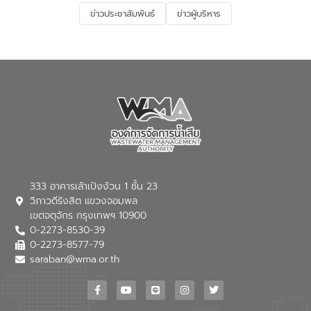
และการบำบัดน้ำเสียเบื้องต้น” โดยให้ความรู้
ข่าวประชาสัมพันธ์
ข่าวผู้บริหาร
เกี่ยวกับสาเหตุและผลกระทบของน้ำเสีย
แนวทางการลดการเกิดน้ำเสียจากแหล่ง
กำเนิด การบำบัดน้ำเสียเบื้องต้นในครัวเรือน
ณ เทศบาลตำบลบางเลน จังหวัดนครปฐม
333 อาคารเล้าเป้งง้วน 1 ชั้น 23
วิภาวดีรังสิต แขวงจอมพล
เขตจตุจักร กรุงเทพฯ 10900
0-2273-8530-39
0-2273-8577-79
saraban@wma.or.th