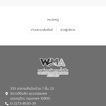
จัดการน้ำเสียและการนำน้ำกลับมาใช้ประโยชน์
ของประเทศไทย” เพื่อยกระดับการบริหาร
จัดการทรัพยากรน้ำ เสริมสร้างความมั่นคง
ด้านน้ำของประเทศ และเตรียมความพร้อม
หมวดหมู่
รองรับการเติบโตของเมือง รวมถึงการ
ลงทุนในอุตสาหกรรมแห่งอนาคต ตลอดจน
ข่าวประชาสัมพันธ์
ข่าวผู้บริหาร
มุ่งตอบโจทย์ความท้าทายจากวิกฤตการ
เปลี่ยนแปลงสภาพภูมิอากาศและความเสี่ยง
ภัยแล้งในระยะยาว การประสานความร่วมมือ
ในครั้งนี้เป็นการดึงจุดแข็งและความ
เชี่ยวชาญด้านระบบบำบัดน้ำเสียที่เป็นมิตร
ต่อสิ่งแวดล้อมของ องค์การจัดการน้ำเสีย
(อจน.) มาผสานกับประสบการณ์และ
เทคโนโลยีโครงข่ายน้ำครบวงจรในพื้นที่ EEC
ของอีสท์ วอเตอร์ เพื่อร่วมกันศึกษา
เทคโนโลยีการปรับปรุงคุณภาพน้ำ (Water
Reuse) และพัฒนารูปแบบการดำเนินงาน
ร่วมกับท้องถิ่นให้เกิดระบบบริหารจัดการน้ำ
อย่างเป็นรูปธรรม เพื่อรองรับความต้องการ
333 อาคารเล้าเป้งง้วน 1 ชั้น 23
ใช้น้ำที่พุ่งสูงขึ้นจากการขยายตัวของ
วิภาวดีรังสิต แขวงจอมพล
อุตสาหกรรม นายชีระ วงศบูรณะ ผู้อำนวย
เขตจตุจักร กรุงเทพฯ 10900
การองค์การจัดการน้ำเสีย กล่าวถึงภารกิจ
0-2273-8530-39
หลักของ อจน. ในการพัฒนาระบบบำบัดน้ำ