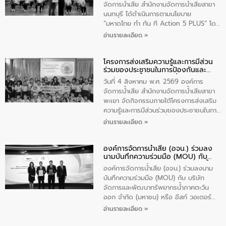
ประชาชนในพื้นที่เทศบาลตำบลวัดสิงก์ที่มี
จัดการน้ำเสีย สำนักงานจัดการน้ำเสียสาขา
ส่วนได้ส่วนเสียในโครงก่อสร้างศูนย์บริหาร
นนทบุรี ได้ดำเนินการตามนโยบาย
จัดการคุณภาพน้ำเทศบาลตำบลวัดสิงห์
“มหาดไทย ทำ ทัน ที Action 5 PLUS” โดย
จังหวัดชัยนาท ให้การต้อนรับ
จัดโครงการส่งเสริมความรู้และการมีส่วน
อ่านรายละเอียด »
ร่วมของประชาชนในการป้องกันและแก้ไข
ปัญหาน้ำเสียอย่างยั่งยืน ภายใต้กิจกรรม
โครงการส่งเสริมความรู้และการมีส่วน
“ชุมชนร่วมใจ น้ำใสยั่งยืน” ได้บรรยายให้
ร่วมของประชาชนในการป้องกันและ
ความรู้เกี่ยวกับการจัดการน้ำเสียและการใช้
แก้ไขปัญหาน้ำเสียอย่างยั่งยืน
ถังดักไขมันให้แก่นักเรียนโรงเรียนวัดบ่อ
วันที่ 4 สิงหาคม พ.ศ. 2569 องค์การ
(นันทวิทยา) เทศบาลนครปากเกร็ด อำเภอ
จัดการน้ำเสีย สำนักงานจัดการน้ำเสียสาขา
ปากเกร็ด จังหวัดนนทบุรี จำนวน 30 คน
พะเยา จัดกิจกรรมภายใต้โครงการส่งเสริม
ความรู้และการมีส่วนร่วมของประชาชนในการ
ป้องกันและแก้ไขปัญหาน้ำเสียอย่างยั่งยืน
อ่านรายละเอียด »
ตามนโยบาย “มหาดไทย ทำทันที Action 5
Plus” โดยจัดอบรมให้ความรู้เรื่องน้ำเสีย
องค์การจัดการน้ำเสีย (อจน.) ร่วมลง
ชุมชนและการบำบัดน้ำเสียเบื้องต้น ให้กับ
นามบันทึกความร่วมมือ (MOU) กับ
นักเรียนชั้นประถมศึกษาปีที่ 5 โรงเรียน
บริษัท จัดการและพัฒนาทรัพยากรน้ำ
เทศบาล 1 (พะเยาประชานุกูล) จำนวน 30
องค์การจัดการน้ำเสีย (อจน.) ร่วมลงนาม
ภาคตะวันออก จำกัด (มหาชน) หรือ อีส
คน
บันทึกความร่วมมือ (MOU) กับ บริษัท
ท์ วอเตอร์
จัดการและพัฒนาทรัพยากรน้ำภาคตะวัน
ออก จำกัด (มหาชน) หรือ อีสท์ วอเตอร์
เมื่อวันอังคารที่ 4 สิงหาคม 2569 ณ ห้อง
อ่านรายละเอียด »
อเนกประสงค์ ชั้น 22 อาคารอีสท์วอเตอร์
ในหัวข้อ “การร่วมศึกษาแนวทางการบริหาร