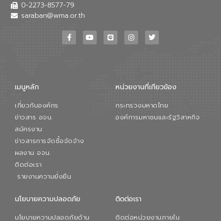
เสียเมื่อผสานกับความเชี่ยวชาญของอีสท์
0-2273-8577-79
วอเตอร์ จะช่วยขับเคลื่อนการศึกษาทั้งในมิติ
saraban@wma.or.th
ทางเทคนิคและความคุ้มค่าทางเศรษฐกิจ
เพื่อสนับสนุนการพัฒนาเมืองอย่างยั่งยืน
ขณะที่ นายบดินทร์ อุดล กรรมการผู้อำนวย
การใหญ่ อีสท์ วอเตอร์ ย้ำว่า การบริหาร
จัดการน้ำยุคใหม่ต้องมุ่งเน้นความคุ้มค่า
ตลอดระบบ โดยการนำน้ำบำบัดกลับมาใช้ใหม่
จะช่วยลดการพึ่งพาน้ำธรรมชาติและสร้าง
เมนูหลัก
หน่วยงานที่เกียวข้อง
สมดุลทางเศรษฐกิจและสิ่งแวดล้อมได้อย่าง
เป็นรูปธรรม ความร่วมมือระหว่างภาครัฐและ
เกี่ยวกับองค์กร
กระทรวงมหาดไทย
ภาคเอกชนในครั้งนี้ นับเป็นก้าวสำคัญของ
องค์การจัดการน้ำเสีย (อจน.) ในการร่วมวาง
ข่าวสาร อจน.
องค์การมหาชนและรัฐวิสาหกิจ
รากฐานโครงสร้างพื้นฐานด้านน้ำของ
สมัครงาน
ประเทศ เพื่อยกระดับประสิทธิภาพการใช้
ข่าวสารการจัดซื้อจัดจ้าง
ทรัพยากรน้ำให้เกิดประโยชน์สูงสุดและเป็นไป
ผลงาน อจน.
ตามมาตรฐานสากล
ติดต่อเรา
รายงานความยั่งยืน
นโยบายความปลอดภัย
ติดต่อเรา
นโยบายความปลอดภัยด้าน
ติดต่อหน่วยงานภายใน