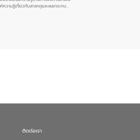
ให้ความรู้เกี่ยวกับสาเหตุและผลกระทบ
ณ เทศบาลตำบลบางเลน จังหวัดนครปฐม
ติดต่อเรา