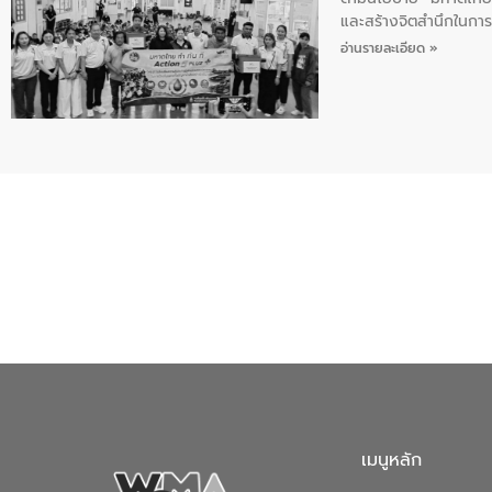
และสร้างจิตสำนึกในการอ
ของน้ำเสีย แนวทางการ
อ่านรายละเอียด »
เมนูหลัก