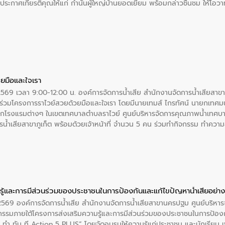
ะกาศเกียรติคุณให้แก่ กำนันผู้ใหญ่บ้านยอดเยี่ยม พร้อมกล่าวชื่นชม ให้โ
ยมือและใจเรา
2569 เวลา 9:00-12:00 น. องค์การจัดการน้ำเสีย สำนักงานจัดการน้ำเสียสาขาภู
ร่วมโครงการราไวย์สวยด้วยมือและใจเรา โดยมีนายเทมส์ ไกรทัศน์ นายกเทศมนต
กโรงแรมต่างๆ ในเขตเทศบาลตำบลราไวย์ ศูนย์บริหารจัดการคุณภาพน้ำเทศบ
ารน้ำเสียสาขาภูเก็ต พร้อมด้วยเจ้าหน้าที่ จำนวน 5 คน ร่วมทำกิจกรรม ทำค
่ที่ 6 ตำบลราไวย์ อำเภอเมือง จังหวัดภูเก็ต
ู้และการมีส่วนร่วมของประชาชนในการป้องกันและแก้ไขปัญหาน้ำเสียอย่างย
. 2569 องค์การจัดการน้ำเสีย สำนักงานจัดการน้ำเสียสาขานครปฐม ศูนย์บริ
รรมภายใต้โครงการส่งเสริมความรู้และการมีส่วนร่วมของประชาชนในการป้องกั
 ทัน ที Action 5 PLUS” โดยจัดอบรมให้ความรู้แก่ประชาชน และนักเรียน เพื่