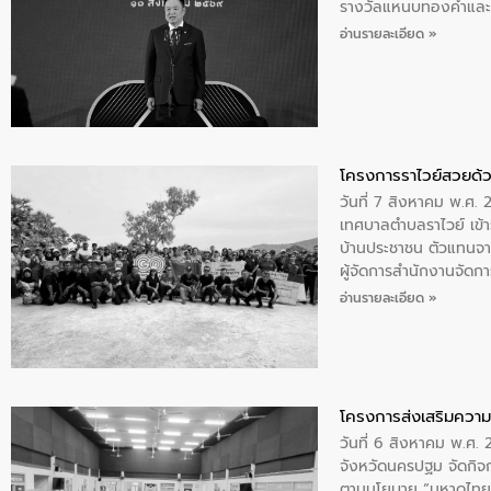
รางวัลแหนบทองคำและปร
อ่านรายละเอียด »
โครงการราไวย์สวยด้ว
วันที่ 7 สิงหาคม พ.ศ. 
เทศบาลตำบลราไวย์ เข้า
บ้านประชาชน ตัวแทนจา
ผู้จัดการสำนักงานจัดก
บริเวณแหลมพรหมเทพ หมู
อ่านรายละเอียด »
โครงการส่งเสริมความร
วันที่ 6 สิงหาคม พ.ศ
จังหวัดนครปฐม จัดกิจก
ตามนโยบาย “มหาดไทย ทำ