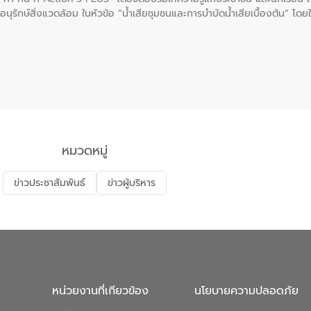
นุรักษ์สิ่งแวดล้อม ในหัวข้อ “น้ำเสียชุมชนและการบำบัดน้ำเสียเบื้องต้น” โดย
ลดการเกิดน้ำเสียจากแหล่งกำเนิด การบำบัดน้ำเสียเบื้องต้นในครัวเรือน 
หมวดหมู่
ข่าวประชาสัมพันธ์
ข่าวผู้บริหาร
หน่วยงานที่เกียวข้อง
นโยบายความปลอดภัย