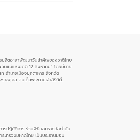
จกรรมจิตอาสาพัฒนาวันสําคัญของชาติไทย
ะวันแม่แห่งชาติ 12 สิงหาคม” โดยมีนาย
สก อําเภอเมืองมุกดาหาร จังหวัด
าชกุศล สมเด็จพระนางเจ้าสิริกิติ์
ยการปฏิบัติการ ร่วมพิธีมอบรางวัลกำนัน
การกระทรวงมหาดไทย เป็นประธานมอบ