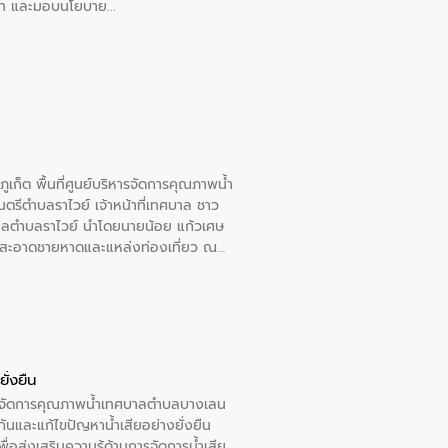
อวาท และมอบนโยบาย
เก็ต พื้นที่ศูนย์บริหารจัดการคุณภาพน้ำ
รีตำบลราไวย์ เจ้าหน้าที่เทศบาล ชาว
าลตำบลราไวย์ นำโดยนายน้อย แก้วเศษ
วามสะอาดชายหาดและแหล่งท่องเที่ยว ณ
ั่งยืน
หารจัดการคุณภาพน้ำเทศบาลตำบลบางเลน
นและแก้ไขปัญหาน้ำเสียอย่างยั่งยืน
อส่งเสริมความรู้ด้านการจัดการน้ำเสีย