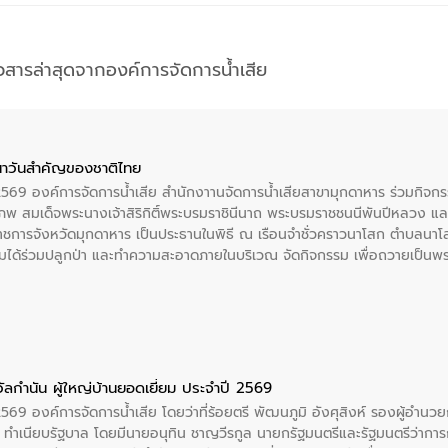
าวสารล่าสุดจากองค์การจัดการน้ำเสีย
าวันสําคัญของชาติไทย
 2569 องค์การจัดการน้ำเสีย สำนักงาานจัดการน้ำเสียสาขามุกดาหาร ร่วมกิ
พ สมเด็จพระนางเจ้าสิริกิติ์พระบรมราชินีนาถ พระบรมราชชนนีพันปีหลวง แล
าราชการจังหวัดมุกดาหาร เป็นประธานในพิธี ณ เรือนจําชั่วคราวนาโสก ตําบลนาโ
ได้ร่วมปลูกป่า และทําความสะอาดภายในบริเวณ จัดกิจกรรม เพื่อถวายเป็นพระร
บรมราชชนนีพันปีหลวง พร้อมถวายสัจปฏิญาณ ทำความดีด้วยหัวใจ
ัลกำนัน ผู้ใหญ่บ้านยอดเยี่ยม ประจำปี 2569
2569 องค์การจัดการน้ำเสีย โดยว่าที่ร้อยตรี พัฒนภูมิ อังศุสิงห์ รองผู้อำนว
 ณ ทำเนียบรัฐบาล โดยมีนายอนุทิน ชาญวีรกูล นายกรัฐมนตรีและรัฐมนตรีว่า