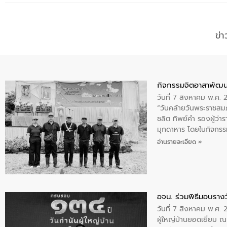
ข่
กิจกรรมจิตอาสาพัฒน
วันที่ 7 สิงหาคม พ.ศ.
“วันคล้ายวันพระราชสมภ
ชลิต ทิพย์คำ รองผู้ว่
มุกดาหาร โดยในกิจกรรม
พระบรมราชินีนาถ พระ
อ่านรายละเอียด »
อจน. ร่วมพิธีมอบรางว
วันที่ 7 สิงหาคม พ.ศ. 
ผู้ใหญ่บ้านยอดเยี่ยม