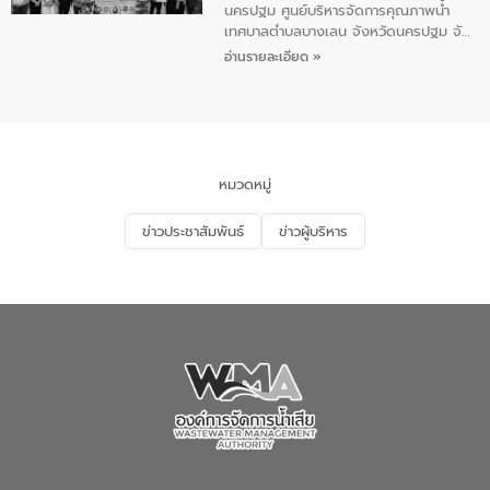
เสียสาขาภูเก็ต พร้อมด้วยเจ้าหน้าที่ จำนวน
นครปฐม ศูนย์บริหารจัดการคุณภาพน้ำ
5 คน ร่วมทำกิจกรรม ทำความสะอาด
เทศบาลตำบลบางเลน จังหวัดนครปฐม จัด
ชายหาดและแหล่งท่องเที่ยว ณ บริเวณ
กิจกรรมภายใต้โครงการส่งเสริมความรู้และ
อ่านรายละเอียด »
แหลมพรหมเทพ หมู่ที่ 6 ตำบลราไวย์
การมีส่วนร่วมของประชาชนในการป้องกัน
อำเภอเมือง จังหวัดภูเก็ต
และแก้ไขปัญหาน้ำเสียอย่างยั่งยืน ตาม
นโยบาย “มหาดไทย ทำ ทัน ที Action 5
PLUS” โดยจัดอบรมให้ความรู้แก่ประชาชน
และนักเรียน เพื่อส่งเสริมความรู้ด้านการ
จัดการน้ำเสียและสร้างจิตสำนึกในการ
หมวดหมู่
อนุรักษ์สิ่งแวดล้อม ในหัวข้อ “น้ำเสียชุมชน
และการบำบัดน้ำเสียเบื้องต้น” โดยให้ความรู้
ข่าวประชาสัมพันธ์
ข่าวผู้บริหาร
เกี่ยวกับสาเหตุและผลกระทบของน้ำเสีย
แนวทางการลดการเกิดน้ำเสียจากแหล่ง
กำเนิด การบำบัดน้ำเสียเบื้องต้นในครัวเรือน
ณ เทศบาลตำบลบางเลน จังหวัดนครปฐม