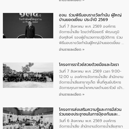
อ่านรายละเอียด »
ราชินีนาถ พระบรมราชชนนีพันปีหลวง และ
วันแม่แห่งชาติ 12 สิงหาคม” โดยมีนายชลิต
อจน. ร่วมพิธีมอบรางวัลกำนัน ผู้ใหญ่
ทิพย์คำ รองผู้ว่าราชการจังหวัดมุกดาหาร
บ้านยอดเยี่ยม ประจำปี 2569
เป็นประธานในพิธี ณ เรือนจําชั่วคราวนาโสก
ตําบลนาโสก อําเภอเมืองมุกดาหาร จังหวัด
วันที่ 7 สิงหาคม พ.ศ. 2569 องค์การ
มุกดาหาร โดยในกิจกรรมได้ร่วมปลูกป่า และ
จัดการน้ำเสีย โดยว่าที่ร้อยตรี พัฒนภูมิ
ทําความสะอาดภายในบริเวณ จัดกิจกรรม
อังศุสิงห์ รองผู้อำนวยการปฏิบัติการ ร่วม
เพื่อถวายเป็นพระราชกุศล สมเด็จพระนาง
พิธีมอบรางวัลกำนันผู้ใหญ่บ้านยอดเยี่ยม ณ
เจ้าสิริกิติ์พระบรมราชินีนาถ พระบรมราช
ทำเนียบรัฐบาล โดยมีนายอนุทิน ชาญวีรกูล
อ่านรายละเอียด »
ชนนีพันปีหลวง พร้อมถวายสัจปฏิญาณ
นายกรัฐมนตรีและรัฐมนตรีว่าการกระทรวง
ทำความดีด้วยหัวใจ
มหาดไทย เป็นประธานมอบรางวัลแหนบ
โครงการราไวย์สวยด้วยมือและใจเรา
ทองคำและประกาศเกียรติคุณให้แก่ กำนัน
ผู้ใหญ่บ้านยอดเยี่ยม พร้อมกล่าวชื่นชม ให้
วันที่ 7 สิงหาคม พ.ศ. 2569 เวลา 9:00-
โอวาท และมอบนโยบาย
12:00 น. องค์การจัดการน้ำเสีย สำนักงาน
จัดการน้ำเสียสาขาภูเก็ต พื้นที่ศูนย์บริหาร
จัดการคุณภาพน้ำเทศบาลตำบลราไวย์ เข้า
ร่วมโครงการราไวย์สวยด้วยมือและใจเรา
อ่านรายละเอียด »
โดยมีนายเทมส์ ไกรทัศน์ นายกเทศมนตรี
ตำบลราไวย์ เจ้าหน้าที่เทศบาล ชาวบ้าน
โครงการส่งเสริมความรู้และการมีส่วน
ประชาชน ตัวแทนจากโรงแรมต่างๆ ในเขต
ร่วมของประชาชนในการป้องกันและ
เทศบาลตำบลราไวย์ ศูนย์บริหารจัดการ
แก้ไขปัญหาน้ำเสียอย่างยั่งยืน
คุณภาพน้ำเทศบาลตำบลราไวย์ นำโดยนาย
วันที่ 6 สิงหาคม พ.ศ. 2569 องค์การ
น้อย แก้วเศษ ผู้จัดการสำนักงานจัดการน้ำ
จัดการน้ำเสีย สำนักงานจัดการน้ำเสียสาขา