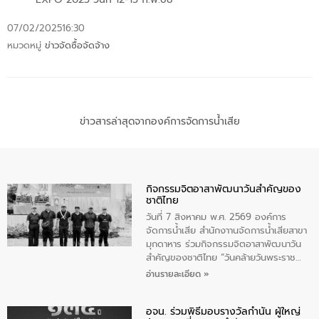
07/02/2025
16:30
หมวดหมู่
ข่าวจัดซื้อจัดจ้าง
ข่าวสารล่าสุดจากองค์การจัดการน้ำเสีย
กิจกรรมจิตอาสาพัฒนาวันสําคัญของ
ชาติไทย
วันที่ 7 สิงหาคม พ.ศ. 2569 องค์การ
จัดการน้ำเสีย สำนักงาานจัดการน้ำเสียสาขา
มุกดาหาร ร่วมกิจกรรมจิตอาสาพัฒนาวัน
สําคัญของชาติไทย “วันคล้ายวันพระราช
สมภพ สมเด็จพระนางเจ้าสิริกิติ์พระบรม
อ่านรายละเอียด »
ราชินีนาถ พระบรมราชชนนีพันปีหลวง และ
วันแม่แห่งชาติ 12 สิงหาคม” โดยมีนายชลิต
อจน. ร่วมพิธีมอบรางวัลกำนัน ผู้ใหญ่
ทิพย์คำ รองผู้ว่าราชการจังหวัดมุกดาหาร