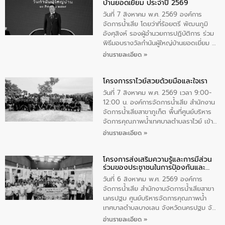
บ้านยอดเยี่ยม ประจำปี 2569
เป็นประธานในพิธี ณ เรือนจําชั่วคราวนาโสก
ตําบลนาโสก อําเภอเมืองมุกดาหาร จังหวัด
วันที่ 7 สิงหาคม พ.ศ. 2569 องค์การ
มุกดาหาร โดยในกิจกรรมได้ร่วมปลูกป่า และ
จัดการน้ำเสีย โดยว่าที่ร้อยตรี พัฒนภูมิ
ทําความสะอาดภายในบริเวณ จัดกิจกรรม
อังศุสิงห์ รองผู้อำนวยการปฏิบัติการ ร่วม
เพื่อถวายเป็นพระราชกุศล สมเด็จพระนาง
พิธีมอบรางวัลกำนันผู้ใหญ่บ้านยอดเยี่ยม ณ
เจ้าสิริกิติ์พระบรมราชินีนาถ พระบรมราช
ทำเนียบรัฐบาล โดยมีนายอนุทิน ชาญวีรกูล
อ่านรายละเอียด »
ชนนีพันปีหลวง พร้อมถวายสัจปฏิญาณ
นายกรัฐมนตรีและรัฐมนตรีว่าการกระทรวง
ทำความดีด้วยหัวใจ
มหาดไทย เป็นประธานมอบรางวัลแหนบ
โครงการราไวย์สวยด้วยมือและใจเรา
ทองคำและประกาศเกียรติคุณให้แก่ กำนัน
ผู้ใหญ่บ้านยอดเยี่ยม พร้อมกล่าวชื่นชม ให้
วันที่ 7 สิงหาคม พ.ศ. 2569 เวลา 9:00-
โอวาท และมอบนโยบาย
12:00 น. องค์การจัดการน้ำเสีย สำนักงาน
จัดการน้ำเสียสาขาภูเก็ต พื้นที่ศูนย์บริหาร
จัดการคุณภาพน้ำเทศบาลตำบลราไวย์ เข้า
ร่วมโครงการราไวย์สวยด้วยมือและใจเรา
อ่านรายละเอียด »
โดยมีนายเทมส์ ไกรทัศน์ นายกเทศมนตรี
ตำบลราไวย์ เจ้าหน้าที่เทศบาล ชาวบ้าน
โครงการส่งเสริมความรู้และการมีส่วน
ประชาชน ตัวแทนจากโรงแรมต่างๆ ในเขต
ร่วมของประชาชนในการป้องกันและ
เทศบาลตำบลราไวย์ ศูนย์บริหารจัดการ
แก้ไขปัญหาน้ำเสียอย่างยั่งยืน
คุณภาพน้ำเทศบาลตำบลราไวย์ นำโดยนาย
วันที่ 6 สิงหาคม พ.ศ. 2569 องค์การ
น้อย แก้วเศษ ผู้จัดการสำนักงานจัดการน้ำ
จัดการน้ำเสีย สำนักงานจัดการน้ำเสียสาขา
เสียสาขาภูเก็ต พร้อมด้วยเจ้าหน้าที่ จำนวน
นครปฐม ศูนย์บริหารจัดการคุณภาพน้ำ
5 คน ร่วมทำกิจกรรม ทำความสะอาด
เทศบาลตำบลบางเลน จังหวัดนครปฐม จัด
ชายหาดและแหล่งท่องเที่ยว ณ บริเวณ
กิจกรรมภายใต้โครงการส่งเสริมความรู้และ
อ่านรายละเอียด »