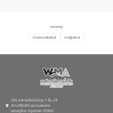
แหลมพรหมเทพ หมู่ที่ 6 ตำบลราไวย์
การมีส่วนร่วมของประชาชนในการป้องกัน
อำเภอเมือง จังหวัดภูเก็ต
และแก้ไขปัญหาน้ำเสียอย่างยั่งยืน ตาม
นโยบาย “มหาดไทย ทำ ทัน ที Action 5
PLUS” โดยจัดอบรมให้ความรู้แก่ประชาชน
และนักเรียน เพื่อส่งเสริมความรู้ด้านการ
จัดการน้ำเสียและสร้างจิตสำนึกในการ
หมวดหมู่
อนุรักษ์สิ่งแวดล้อม ในหัวข้อ “น้ำเสียชุมชน
และการบำบัดน้ำเสียเบื้องต้น” โดยให้ความรู้
ข่าวประชาสัมพันธ์
ข่าวผู้บริหาร
เกี่ยวกับสาเหตุและผลกระทบของน้ำเสีย
แนวทางการลดการเกิดน้ำเสียจากแหล่ง
กำเนิด การบำบัดน้ำเสียเบื้องต้นในครัวเรือน
ณ เทศบาลตำบลบางเลน จังหวัดนครปฐม
333 อาคารเล้าเป้งง้วน 1 ชั้น 23
วิภาวดีรังสิต แขวงจอมพล
เขตจตุจักร กรุงเทพฯ 10900