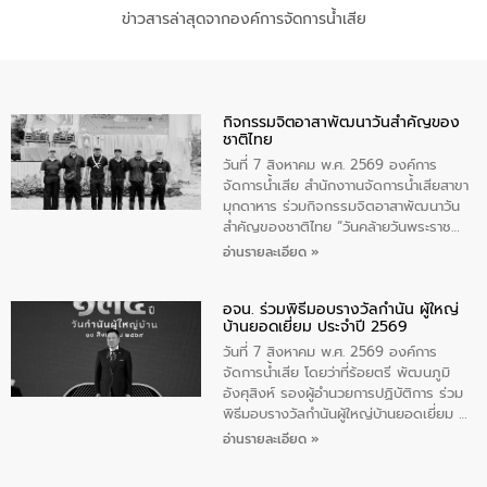
ข่าวสารล่าสุดจากองค์การจัดการน้ำเสีย
กิจกรรมจิตอาสาพัฒนาวันสําคัญของ
ชาติไทย
วันที่ 7 สิงหาคม พ.ศ. 2569 องค์การ
จัดการน้ำเสีย สำนักงาานจัดการน้ำเสียสาขา
มุกดาหาร ร่วมกิจกรรมจิตอาสาพัฒนาวัน
สําคัญของชาติไทย “วันคล้ายวันพระราช
สมภพ สมเด็จพระนางเจ้าสิริกิติ์พระบรม
อ่านรายละเอียด »
ราชินีนาถ พระบรมราชชนนีพันปีหลวง และ
วันแม่แห่งชาติ 12 สิงหาคม” โดยมีนายชลิต
อจน. ร่วมพิธีมอบรางวัลกำนัน ผู้ใหญ่
ทิพย์คำ รองผู้ว่าราชการจังหวัดมุกดาหาร
บ้านยอดเยี่ยม ประจำปี 2569
เป็นประธานในพิธี ณ เรือนจําชั่วคราวนาโสก
ตําบลนาโสก อําเภอเมืองมุกดาหาร จังหวัด
วันที่ 7 สิงหาคม พ.ศ. 2569 องค์การ
มุกดาหาร โดยในกิจกรรมได้ร่วมปลูกป่า และ
จัดการน้ำเสีย โดยว่าที่ร้อยตรี พัฒนภูมิ
ทําความสะอาดภายในบริเวณ จัดกิจกรรม
อังศุสิงห์ รองผู้อำนวยการปฏิบัติการ ร่วม
เพื่อถวายเป็นพระราชกุศล สมเด็จพระนาง
พิธีมอบรางวัลกำนันผู้ใหญ่บ้านยอดเยี่ยม ณ
เจ้าสิริกิติ์พระบรมราชินีนาถ พระบรมราช
ทำเนียบรัฐบาล โดยมีนายอนุทิน ชาญวีรกูล
อ่านรายละเอียด »
ชนนีพันปีหลวง พร้อมถวายสัจปฏิญาณ
นายกรัฐมนตรีและรัฐมนตรีว่าการกระทรวง
ทำความดีด้วยหัวใจ
มหาดไทย เป็นประธานมอบรางวัลแหนบ