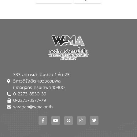
เกี่ยวกับสาเหตุและผลกระทบของน้ำเสีย
แนวทางการลดการเกิดน้ำเสียจากแหล่ง
กำเนิด การบำบัดน้ำเสียเบื้องต้นในครัวเรือน
ณ เทศบาลตำบลบางเลน จังหวัดนครปฐม
333 อาคารเล้าเป้งง้วน 1 ชั้น 23
วิภาวดีรังสิต แขวงจอมพล
เขตจตุจักร กรุงเทพฯ 10900
0-2273-8530-39
0-2273-8577-79
saraban@wma.or.th