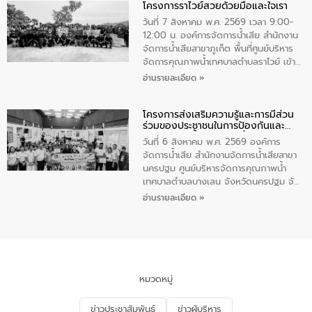
โครงการราไวย์สวยด้วยมือและใจเรา
ทองคำและประกาศเกียรติคุณให้แก่ กำนัน
ผู้ใหญ่บ้านยอดเยี่ยม พร้อมกล่าวชื่นชม ให้
วันที่ 7 สิงหาคม พ.ศ. 2569 เวลา 9:00-
โอวาท และมอบนโยบาย
12:00 น. องค์การจัดการน้ำเสีย สำนักงาน
จัดการน้ำเสียสาขาภูเก็ต พื้นที่ศูนย์บริหาร
จัดการคุณภาพน้ำเทศบาลตำบลราไวย์ เข้า
ร่วมโครงการราไวย์สวยด้วยมือและใจเรา
อ่านรายละเอียด »
โดยมีนายเทมส์ ไกรทัศน์ นายกเทศมนตรี
ตำบลราไวย์ เจ้าหน้าที่เทศบาล ชาวบ้าน
โครงการส่งเสริมความรู้และการมีส่วน
ประชาชน ตัวแทนจากโรงแรมต่างๆ ในเขต
ร่วมของประชาชนในการป้องกันและ
เทศบาลตำบลราไวย์ ศูนย์บริหารจัดการ
แก้ไขปัญหาน้ำเสียอย่างยั่งยืน
คุณภาพน้ำเทศบาลตำบลราไวย์ นำโดยนาย
วันที่ 6 สิงหาคม พ.ศ. 2569 องค์การ
น้อย แก้วเศษ ผู้จัดการสำนักงานจัดการน้ำ
จัดการน้ำเสีย สำนักงานจัดการน้ำเสียสาขา
เสียสาขาภูเก็ต พร้อมด้วยเจ้าหน้าที่ จำนวน
นครปฐม ศูนย์บริหารจัดการคุณภาพน้ำ
5 คน ร่วมทำกิจกรรม ทำความสะอาด
เทศบาลตำบลบางเลน จังหวัดนครปฐม จัด
ชายหาดและแหล่งท่องเที่ยว ณ บริเวณ
กิจกรรมภายใต้โครงการส่งเสริมความรู้และ
อ่านรายละเอียด »
แหลมพรหมเทพ หมู่ที่ 6 ตำบลราไวย์
การมีส่วนร่วมของประชาชนในการป้องกัน
อำเภอเมือง จังหวัดภูเก็ต
และแก้ไขปัญหาน้ำเสียอย่างยั่งยืน ตาม
นโยบาย “มหาดไทย ทำ ทัน ที Action 5
PLUS” โดยจัดอบรมให้ความรู้แก่ประชาชน
และนักเรียน เพื่อส่งเสริมความรู้ด้านการ
จัดการน้ำเสียและสร้างจิตสำนึกในการ
หมวดหมู่
อนุรักษ์สิ่งแวดล้อม ในหัวข้อ “น้ำเสียชุมชน
และการบำบัดน้ำเสียเบื้องต้น” โดยให้ความรู้
ข่าวประชาสัมพันธ์
ข่าวผู้บริหาร