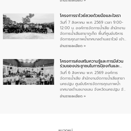
อ่านรายละเอียด »
ชนนีพันปีหลวง พร้อมถวายสัจปฏิญาณ
นายกรัฐมนตรีและรัฐมนตรีว่าการกระทรวง
ทำความดีด้วยหัวใจ
มหาดไทย เป็นประธานมอบรางวัลแหนบ
โครงการราไวย์สวยด้วยมือและใจเรา
ทองคำและประกาศเกียรติคุณให้แก่ กำนัน
ผู้ใหญ่บ้านยอดเยี่ยม พร้อมกล่าวชื่นชม ให้
วันที่ 7 สิงหาคม พ.ศ. 2569 เวลา 9:00-
โอวาท และมอบนโยบาย
12:00 น. องค์การจัดการน้ำเสีย สำนักงาน
จัดการน้ำเสียสาขาภูเก็ต พื้นที่ศูนย์บริหาร
จัดการคุณภาพน้ำเทศบาลตำบลราไวย์ เข้า
ร่วมโครงการราไวย์สวยด้วยมือและใจเรา
อ่านรายละเอียด »
โดยมีนายเทมส์ ไกรทัศน์ นายกเทศมนตรี
ตำบลราไวย์ เจ้าหน้าที่เทศบาล ชาวบ้าน
โครงการส่งเสริมความรู้และการมีส่วน
ประชาชน ตัวแทนจากโรงแรมต่างๆ ในเขต
ร่วมของประชาชนในการป้องกันและ
เทศบาลตำบลราไวย์ ศูนย์บริหารจัดการ
แก้ไขปัญหาน้ำเสียอย่างยั่งยืน
คุณภาพน้ำเทศบาลตำบลราไวย์ นำโดยนาย
วันที่ 6 สิงหาคม พ.ศ. 2569 องค์การ
น้อย แก้วเศษ ผู้จัดการสำนักงานจัดการน้ำ
จัดการน้ำเสีย สำนักงานจัดการน้ำเสียสาขา
เสียสาขาภูเก็ต พร้อมด้วยเจ้าหน้าที่ จำนวน
นครปฐม ศูนย์บริหารจัดการคุณภาพน้ำ
5 คน ร่วมทำกิจกรรม ทำความสะอาด
เทศบาลตำบลบางเลน จังหวัดนครปฐม จัด
ชายหาดและแหล่งท่องเที่ยว ณ บริเวณ
กิจกรรมภายใต้โครงการส่งเสริมความรู้และ
อ่านรายละเอียด »
แหลมพรหมเทพ หมู่ที่ 6 ตำบลราไวย์
การมีส่วนร่วมของประชาชนในการป้องกัน
อำเภอเมือง จังหวัดภูเก็ต
และแก้ไขปัญหาน้ำเสียอย่างยั่งยืน ตาม
นโยบาย “มหาดไทย ทำ ทัน ที Action 5
PLUS” โดยจัดอบรมให้ความรู้แก่ประชาชน
และนักเรียน เพื่อส่งเสริมความรู้ด้านการ
จัดการน้ำเสียและสร้างจิตสำนึกในการ
หมวดหมู่