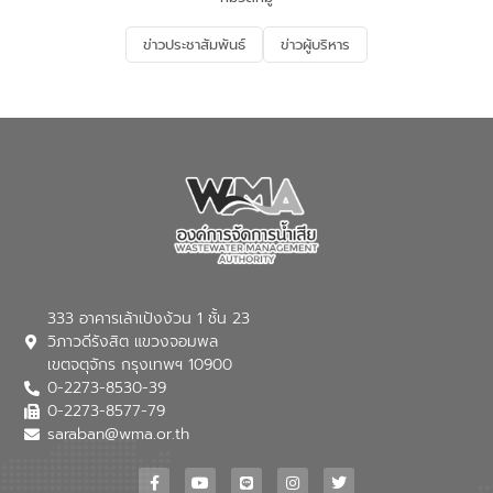
อนุรักษ์สิ่งแวดล้อม ในหัวข้อ “น้ำเสียชุมชน
และการบำบัดน้ำเสียเบื้องต้น” โดยให้ความรู้
ข่าวประชาสัมพันธ์
ข่าวผู้บริหาร
เกี่ยวกับสาเหตุและผลกระทบของน้ำเสีย
แนวทางการลดการเกิดน้ำเสียจากแหล่ง
กำเนิด การบำบัดน้ำเสียเบื้องต้นในครัวเรือน
ณ เทศบาลตำบลบางเลน จังหวัดนครปฐม
333 อาคารเล้าเป้งง้วน 1 ชั้น 23
วิภาวดีรังสิต แขวงจอมพล
เขตจตุจักร กรุงเทพฯ 10900
0-2273-8530-39
0-2273-8577-79
saraban@wma.or.th