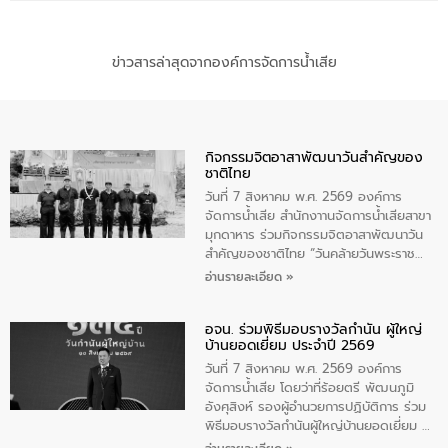
ข่าวสารล่าสุดจากองค์การจัดการน้ำเสีย
กิจกรรมจิตอาสาพัฒนาวันสําคัญของ
ชาติไทย
วันที่ 7 สิงหาคม พ.ศ. 2569 องค์การ
จัดการน้ำเสีย สำนักงาานจัดการน้ำเสียสาขา
มุกดาหาร ร่วมกิจกรรมจิตอาสาพัฒนาวัน
สําคัญของชาติไทย “วันคล้ายวันพระราช
สมภพ สมเด็จพระนางเจ้าสิริกิติ์พระบรม
อ่านรายละเอียด »
ราชินีนาถ พระบรมราชชนนีพันปีหลวง และ
วันแม่แห่งชาติ 12 สิงหาคม” โดยมีนายชลิต
อจน. ร่วมพิธีมอบรางวัลกำนัน ผู้ใหญ่
ทิพย์คำ รองผู้ว่าราชการจังหวัดมุกดาหาร
บ้านยอดเยี่ยม ประจำปี 2569
เป็นประธานในพิธี ณ เรือนจําชั่วคราวนาโสก
ตําบลนาโสก อําเภอเมืองมุกดาหาร จังหวัด
วันที่ 7 สิงหาคม พ.ศ. 2569 องค์การ
มุกดาหาร โดยในกิจกรรมได้ร่วมปลูกป่า และ
จัดการน้ำเสีย โดยว่าที่ร้อยตรี พัฒนภูมิ
ทําความสะอาดภายในบริเวณ จัดกิจกรรม
อังศุสิงห์ รองผู้อำนวยการปฏิบัติการ ร่วม
เพื่อถวายเป็นพระราชกุศล สมเด็จพระนาง
พิธีมอบรางวัลกำนันผู้ใหญ่บ้านยอดเยี่ยม ณ
เจ้าสิริกิติ์พระบรมราชินีนาถ พระบรมราช
ทำเนียบรัฐบาล โดยมีนายอนุทิน ชาญวีรกูล