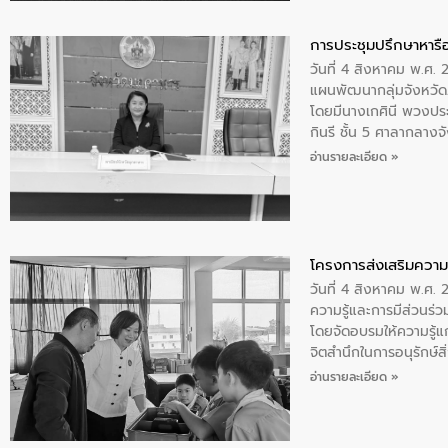
ดำเนินงานร่วมกับท้องถิ
อุตสาหกรรม นายชีระ ว
การประชุมปรึกษาหารื
กับความเชี่ยวชาญของอี
วันที่ 4 สิงหาคม พ.ศ.
เมืองอย่างยั่งยืน ขณะท
แผนพัฒนากลุ่มจังหวัด
ตลอดระบบ โดยการนำน้ำ
โดยมีนางเกศินี พวงปร
ความร่วมมือระหว่างภาค
กินรี ชั้น 5 ศาลากลาง
ฐานด้านน้ำของประเทศ เ
ประชุม ให้คำปรึกษาหาร
อ่านรายละเอียด »
จัดทำร่างแผน เพื่อกำห
โครงการส่งเสริมความร
วันที่ 4 สิงหาคม พ.ศ.
ความรู้และการมีส่วนร
โดยจัดอบรมให้ความรู้แก
จิตสำนึกในการอนุรักษ์สิ
ทบของน้ำเสีย แนวทางกา
อ่านรายละเอียด »
เฉลิมพระเกียรติกาฬสินธุ