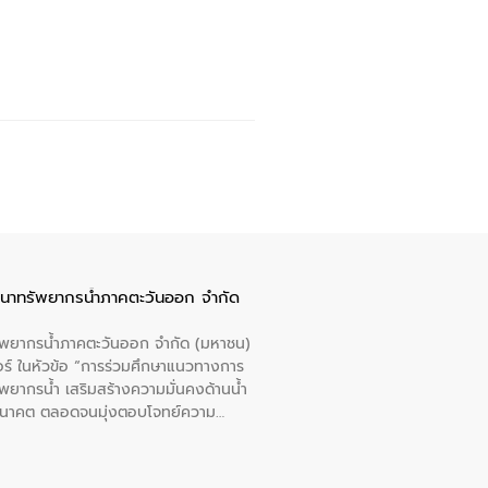
ัฒนาทรัพยากรน้ำภาคตะวันออก จำกัด
รัพยากรน้ำภาคตะวันออก จำกัด (มหาชน)
ตอร์ ในหัวข้อ “การร่วมศึกษาแนวทางการ
พยากรน้ำ เสริมสร้างความมั่นคงด้านน้ำ
อนาคต ตลอดจนมุ่งตอบโจทย์ความ
ือในครั้งนี้เป็นการดึงจุดแข็งและ
 มาผสานกับประสบการณ์และเทคโนโลยีโครง
น้ำ (Water Reuse) และพัฒนารูปแบบการ