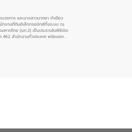
้อำนวยการ และนางสาวนาตยา ขำเขียว
ักงานที่ดินอิเล็กทรอนิกส์ทั้งระบบ ณ
งมหาดไทย (มท.2) เป็นประธานในพิธีเปิด
วัด 462 สำนักงานทั่วประเทศ พร้อมยก
บบ ช่วยประชาชนลดการเดินทาง ประหยัด