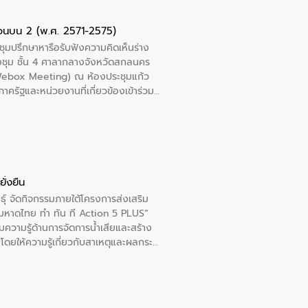
ที่พุ่งสูงขึ้นจากการขยายตัวของ
นการพัฒนาระบบบำบัดน้ำเสียเมื่อผสาน
ตอนบน 2 (พ.ศ. 2571-2575)
างเศรษฐกิจ เพื่อสนับสนุนการพัฒนา
ชุมปรึกษาหารือรับฟังความคิดเห็นร่าง
ดการน้ำยุคใหม่ต้องมุ่งเน้นความคุ้มค่า
งชุม ชั้น 4 ศาลากลางจังหวัดสกลนคร
ิจและสิ่งแวดล้อมได้อย่างเป็นรูปธรรม
 (Webox Meeting) ณ ห้องประชุมแก้ว
น.) ในการร่วมวางรากฐานโครงสร้างพื้น
ครัฐและหน่วยงานที่เกี่ยวข้องเข้าร่วม
ปตามมาตรฐานสากล
าชการประจำปี และสรุปผลการดำเนินการ
ืนต่อไป
ั่งยืน
ุ์ จัดกิจกรรมภายใต้โครงการส่งเสริม
“มหาดไทย ทำ ทัน ที Action 5 PLUS”
มความรู้ด้านการจัดการน้ำเสียและสร้าง
” โดยให้ความรู้เกี่ยวกับสาเหตุและผลกระ
 ห้องเรียน ป.5/4 โรงเรียนเทศบาล 4