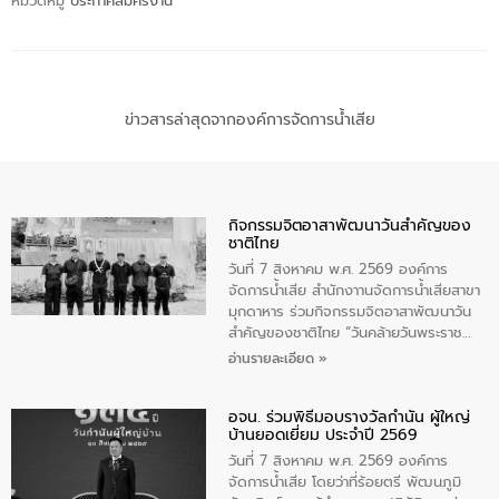
หมวดหมู่
ประกาศสมัครงาน
ข่าวสารล่าสุดจากองค์การจัดการน้ำเสีย
กิจกรรมจิตอาสาพัฒนาวันสําคัญของ
ชาติไทย
วันที่ 7 สิงหาคม พ.ศ. 2569 องค์การ
จัดการน้ำเสีย สำนักงาานจัดการน้ำเสียสาขา
มุกดาหาร ร่วมกิจกรรมจิตอาสาพัฒนาวัน
สําคัญของชาติไทย “วันคล้ายวันพระราช
สมภพ สมเด็จพระนางเจ้าสิริกิติ์พระบรม
อ่านรายละเอียด »
ราชินีนาถ พระบรมราชชนนีพันปีหลวง และ
วันแม่แห่งชาติ 12 สิงหาคม” โดยมีนายชลิต
อจน. ร่วมพิธีมอบรางวัลกำนัน ผู้ใหญ่
ทิพย์คำ รองผู้ว่าราชการจังหวัดมุกดาหาร
บ้านยอดเยี่ยม ประจำปี 2569
เป็นประธานในพิธี ณ เรือนจําชั่วคราวนาโสก
ตําบลนาโสก อําเภอเมืองมุกดาหาร จังหวัด
วันที่ 7 สิงหาคม พ.ศ. 2569 องค์การ
มุกดาหาร โดยในกิจกรรมได้ร่วมปลูกป่า และ
จัดการน้ำเสีย โดยว่าที่ร้อยตรี พัฒนภูมิ