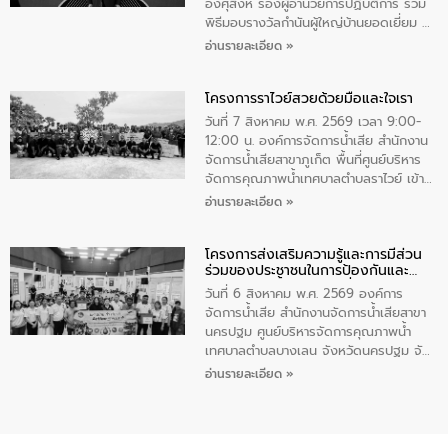
ทําความสะอาดภายในบริเวณ จัดกิจกรรม
อังศุสิงห์ รองผู้อำนวยการปฏิบัติการ ร่วม
เพื่อถวายเป็นพระราชกุศล สมเด็จพระนาง
พิธีมอบรางวัลกำนันผู้ใหญ่บ้านยอดเยี่ยม ณ
เจ้าสิริกิติ์พระบรมราชินีนาถ พระบรมราช
ทำเนียบรัฐบาล โดยมีนายอนุทิน ชาญวีรกูล
อ่านรายละเอียด »
ชนนีพันปีหลวง พร้อมถวายสัจปฏิญาณ
นายกรัฐมนตรีและรัฐมนตรีว่าการกระทรวง
ทำความดีด้วยหัวใจ
มหาดไทย เป็นประธานมอบรางวัลแหนบ
โครงการราไวย์สวยด้วยมือและใจเรา
ทองคำและประกาศเกียรติคุณให้แก่ กำนัน
ผู้ใหญ่บ้านยอดเยี่ยม พร้อมกล่าวชื่นชม ให้
วันที่ 7 สิงหาคม พ.ศ. 2569 เวลา 9:00-
โอวาท และมอบนโยบาย
12:00 น. องค์การจัดการน้ำเสีย สำนักงาน
จัดการน้ำเสียสาขาภูเก็ต พื้นที่ศูนย์บริหาร
จัดการคุณภาพน้ำเทศบาลตำบลราไวย์ เข้า
ร่วมโครงการราไวย์สวยด้วยมือและใจเรา
อ่านรายละเอียด »
โดยมีนายเทมส์ ไกรทัศน์ นายกเทศมนตรี
ตำบลราไวย์ เจ้าหน้าที่เทศบาล ชาวบ้าน
โครงการส่งเสริมความรู้และการมีส่วน
ประชาชน ตัวแทนจากโรงแรมต่างๆ ในเขต
ร่วมของประชาชนในการป้องกันและ
เทศบาลตำบลราไวย์ ศูนย์บริหารจัดการ
แก้ไขปัญหาน้ำเสียอย่างยั่งยืน
คุณภาพน้ำเทศบาลตำบลราไวย์ นำโดยนาย
วันที่ 6 สิงหาคม พ.ศ. 2569 องค์การ
น้อย แก้วเศษ ผู้จัดการสำนักงานจัดการน้ำ
จัดการน้ำเสีย สำนักงานจัดการน้ำเสียสาขา
เสียสาขาภูเก็ต พร้อมด้วยเจ้าหน้าที่ จำนวน
นครปฐม ศูนย์บริหารจัดการคุณภาพน้ำ
5 คน ร่วมทำกิจกรรม ทำความสะอาด
เทศบาลตำบลบางเลน จังหวัดนครปฐม จัด
ชายหาดและแหล่งท่องเที่ยว ณ บริเวณ
กิจกรรมภายใต้โครงการส่งเสริมความรู้และ
อ่านรายละเอียด »
แหลมพรหมเทพ หมู่ที่ 6 ตำบลราไวย์
การมีส่วนร่วมของประชาชนในการป้องกัน
อำเภอเมือง จังหวัดภูเก็ต
และแก้ไขปัญหาน้ำเสียอย่างยั่งยืน ตาม
นโยบาย “มหาดไทย ทำ ทัน ที Action 5
PLUS” โดยจัดอบรมให้ความรู้แก่ประชาชน