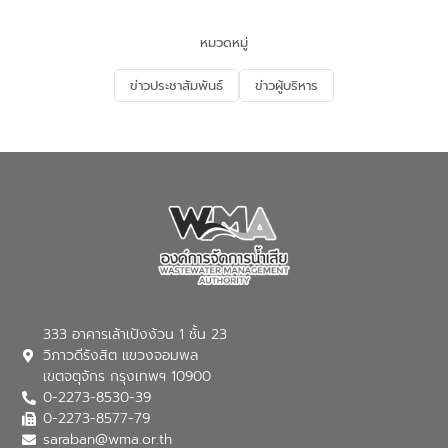
และนักเรียน เพื่อส่งเสริมความรู้ด้านการ
จัดการน้ำเสียและสร้างจิตสำนึกในการ
หมวดหมู่
อนุรักษ์สิ่งแวดล้อม ในหัวข้อ “น้ำเสียชุมชน
และการบำบัดน้ำเสียเบื้องต้น” โดยให้ความรู้
ข่าวประชาสัมพันธ์
ข่าวผู้บริหาร
เกี่ยวกับสาเหตุและผลกระทบของน้ำเสีย
แนวทางการลดการเกิดน้ำเสียจากแหล่ง
กำเนิด การบำบัดน้ำเสียเบื้องต้นในครัวเรือน
ณ เทศบาลตำบลบางเลน จังหวัดนครปฐม
333 อาคารเล้าเป้งง้วน 1 ชั้น 23
วิภาวดีรังสิต แขวงจอมพล
เขตจตุจักร กรุงเทพฯ 10900
0-2273-8530-39
0-2273-8577-79
saraban@wma.or.th