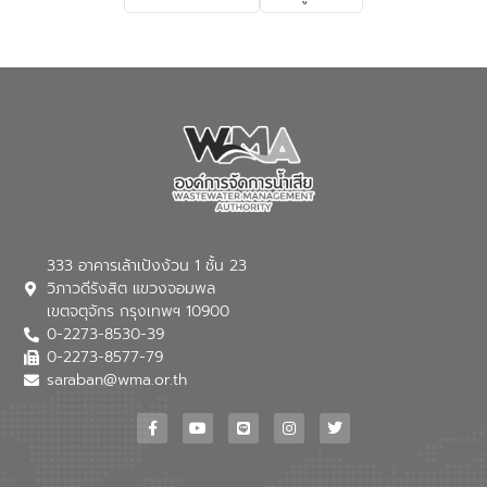
เกี่ยวกับสาเหตุและผลกระทบของน้ำเสีย
แนวทางการลดการเกิดน้ำเสียจากแหล่ง
กำเนิด การบำบัดน้ำเสียเบื้องต้นในครัวเรือน
ณ เทศบาลตำบลบางเลน จังหวัดนครปฐม
333 อาคารเล้าเป้งง้วน 1 ชั้น 23
วิภาวดีรังสิต แขวงจอมพล
เขตจตุจักร กรุงเทพฯ 10900
0-2273-8530-39
0-2273-8577-79
saraban@wma.or.th