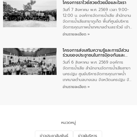
โครงการราไวย์สวยด้วยมือและใจเรา
ทองคำและประกาศเกียรติคุณให้แก่ กำนัน
ผู้ใหญ่บ้านยอดเยี่ยม พร้อมกล่าวชื่นชม ให้
วันที่ 7 สิงหาคม พ.ศ. 2569 เวลา 9:00-
โอวาท และมอบนโยบาย
12:00 น. องค์การจัดการน้ำเสีย สำนักงาน
จัดการน้ำเสียสาขาภูเก็ต พื้นที่ศูนย์บริหาร
จัดการคุณภาพน้ำเทศบาลตำบลราไวย์ เข้า
ร่วมโครงการราไวย์สวยด้วยมือและใจเรา
อ่านรายละเอียด »
โดยมีนายเทมส์ ไกรทัศน์ นายกเทศมนตรี
ตำบลราไวย์ เจ้าหน้าที่เทศบาล ชาวบ้าน
โครงการส่งเสริมความรู้และการมีส่วน
ประชาชน ตัวแทนจากโรงแรมต่างๆ ในเขต
ร่วมของประชาชนในการป้องกันและ
เทศบาลตำบลราไวย์ ศูนย์บริหารจัดการ
แก้ไขปัญหาน้ำเสียอย่างยั่งยืน
คุณภาพน้ำเทศบาลตำบลราไวย์ นำโดยนาย
วันที่ 6 สิงหาคม พ.ศ. 2569 องค์การ
น้อย แก้วเศษ ผู้จัดการสำนักงานจัดการน้ำ
จัดการน้ำเสีย สำนักงานจัดการน้ำเสียสาขา
เสียสาขาภูเก็ต พร้อมด้วยเจ้าหน้าที่ จำนวน
นครปฐม ศูนย์บริหารจัดการคุณภาพน้ำ
5 คน ร่วมทำกิจกรรม ทำความสะอาด
เทศบาลตำบลบางเลน จังหวัดนครปฐม จัด
ชายหาดและแหล่งท่องเที่ยว ณ บริเวณ
กิจกรรมภายใต้โครงการส่งเสริมความรู้และ
อ่านรายละเอียด »
แหลมพรหมเทพ หมู่ที่ 6 ตำบลราไวย์
การมีส่วนร่วมของประชาชนในการป้องกัน
อำเภอเมือง จังหวัดภูเก็ต
และแก้ไขปัญหาน้ำเสียอย่างยั่งยืน ตาม
นโยบาย “มหาดไทย ทำ ทัน ที Action 5
PLUS” โดยจัดอบรมให้ความรู้แก่ประชาชน
และนักเรียน เพื่อส่งเสริมความรู้ด้านการ
จัดการน้ำเสียและสร้างจิตสำนึกในการ
หมวดหมู่
อนุรักษ์สิ่งแวดล้อม ในหัวข้อ “น้ำเสียชุมชน
และการบำบัดน้ำเสียเบื้องต้น” โดยให้ความรู้
ข่าวประชาสัมพันธ์
ข่าวผู้บริหาร