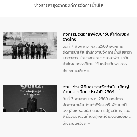
ข่าวสารล่าสุดจากองค์การจัดการน้ำเสีย
กิจกรรมจิตอาสาพัฒนาวันสําคัญของ
ชาติไทย
วันที่ 7 สิงหาคม พ.ศ. 2569 องค์การ
จัดการน้ำเสีย สำนักงาานจัดการน้ำเสียสาขา
มุกดาหาร ร่วมกิจกรรมจิตอาสาพัฒนาวัน
สําคัญของชาติไทย “วันคล้ายวันพระราช
สมภพ สมเด็จพระนางเจ้าสิริกิติ์พระบรม
อ่านรายละเอียด »
ราชินีนาถ พระบรมราชชนนีพันปีหลวง และ
วันแม่แห่งชาติ 12 สิงหาคม” โดยมีนายชลิต
อจน. ร่วมพิธีมอบรางวัลกำนัน ผู้ใหญ่
ทิพย์คำ รองผู้ว่าราชการจังหวัดมุกดาหาร
บ้านยอดเยี่ยม ประจำปี 2569
เป็นประธานในพิธี ณ เรือนจําชั่วคราวนาโสก
ตําบลนาโสก อําเภอเมืองมุกดาหาร จังหวัด
วันที่ 7 สิงหาคม พ.ศ. 2569 องค์การ
มุกดาหาร โดยในกิจกรรมได้ร่วมปลูกป่า และ
จัดการน้ำเสีย โดยว่าที่ร้อยตรี พัฒนภูมิ
ทําความสะอาดภายในบริเวณ จัดกิจกรรม
อังศุสิงห์ รองผู้อำนวยการปฏิบัติการ ร่วม
เพื่อถวายเป็นพระราชกุศล สมเด็จพระนาง
พิธีมอบรางวัลกำนันผู้ใหญ่บ้านยอดเยี่ยม ณ
เจ้าสิริกิติ์พระบรมราชินีนาถ พระบรมราช
ทำเนียบรัฐบาล โดยมีนายอนุทิน ชาญวีรกูล
อ่านรายละเอียด »
ชนนีพันปีหลวง พร้อมถวายสัจปฏิญาณ
นายกรัฐมนตรีและรัฐมนตรีว่าการกระทรวง
ทำความดีด้วยหัวใจ
มหาดไทย เป็นประธานมอบรางวัลแหนบ