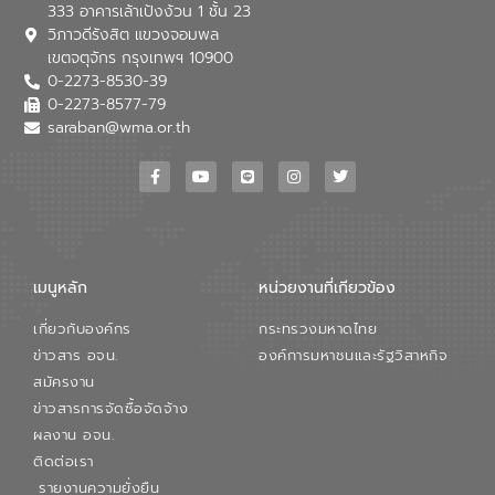
333 อาคารเล้าเป้งง้วน 1 ชั้น 23
ใช้น้ำที่พุ่งสูงขึ้นจากการขยายตัวของ
วิภาวดีรังสิต แขวงจอมพล
อุตสาหกรรม นายชีระ วงศบูรณะ ผู้อำนวย
เขตจตุจักร กรุงเทพฯ 10900
การองค์การจัดการน้ำเสีย กล่าวถึงภารกิจ
0-2273-8530-39
หลักของ อจน. ในการพัฒนาระบบบำบัดน้ำ
เสียเมื่อผสานกับความเชี่ยวชาญของอีสท์
0-2273-8577-79
วอเตอร์ จะช่วยขับเคลื่อนการศึกษาทั้งในมิติ
saraban@wma.or.th
ทางเทคนิคและความคุ้มค่าทางเศรษฐกิจ
เพื่อสนับสนุนการพัฒนาเมืองอย่างยั่งยืน
ขณะที่ นายบดินทร์ อุดล กรรมการผู้อำนวย
การใหญ่ อีสท์ วอเตอร์ ย้ำว่า การบริหาร
จัดการน้ำยุคใหม่ต้องมุ่งเน้นความคุ้มค่า
ตลอดระบบ โดยการนำน้ำบำบัดกลับมาใช้ใหม่
จะช่วยลดการพึ่งพาน้ำธรรมชาติและสร้าง
เมนูหลัก
หน่วยงานที่เกียวข้อง
สมดุลทางเศรษฐกิจและสิ่งแวดล้อมได้อย่าง
เป็นรูปธรรม ความร่วมมือระหว่างภาครัฐและ
เกี่ยวกับองค์กร
กระทรวงมหาดไทย
ภาคเอกชนในครั้งนี้ นับเป็นก้าวสำคัญของ
องค์การจัดการน้ำเสีย (อจน.) ในการร่วมวาง
ข่าวสาร อจน.
องค์การมหาชนและรัฐวิสาหกิจ
รากฐานโครงสร้างพื้นฐานด้านน้ำของ
สมัครงาน
ประเทศ เพื่อยกระดับประสิทธิภาพการใช้
ข่าวสารการจัดซื้อจัดจ้าง
ทรัพยากรน้ำให้เกิดประโยชน์สูงสุดและเป็นไป
ผลงาน อจน.
ตามมาตรฐานสากล
ติดต่อเรา
รายงานความยั่งยืน