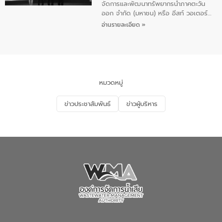
จัดการและพัฒนาทรัพยากรน้ำภาคตะวัน
ออก จำกัด (มหาชน) หรือ อีสท์ วอเตอร์
เมื่อวันอังคารที่ 4 สิงหาคม 2569 ณ ห้อง
อ่านรายละเอียด »
อเนกประสงค์ ชั้น 22 อาคารอีสท์วอเตอร์
ในหัวข้อ “การร่วมศึกษาแนวทางการบริหาร
จัดการน้ำเสียและการนำน้ำกลับมาใช้ประโยชน์
ของประเทศไทย” เพื่อยกระดับการบริหาร
จัดการทรัพยากรน้ำ เสริมสร้างความมั่นคง
ด้านน้ำของประเทศ และเตรียมความพร้อม
หมวดหมู่
รองรับการเติบโตของเมือง รวมถึงการ
ลงทุนในอุตสาหกรรมแห่งอนาคต ตลอดจน
ข่าวประชาสัมพันธ์
ข่าวผู้บริหาร
มุ่งตอบโจทย์ความท้าทายจากวิกฤตการ
เปลี่ยนแปลงสภาพภูมิอากาศและความเสี่ยง
ภัยแล้งในระยะยาว การประสานความร่วมมือ
ในครั้งนี้เป็นการดึงจุดแข็งและความ
เชี่ยวชาญด้านระบบบำบัดน้ำเสียที่เป็นมิตร
ต่อสิ่งแวดล้อมของ องค์การจัดการน้ำเสีย
(อจน.) มาผสานกับประสบการณ์และ
เทคโนโลยีโครงข่ายน้ำครบวงจรในพื้นที่ EEC
ของอีสท์ วอเตอร์ เพื่อร่วมกันศึกษา
เทคโนโลยีการปรับปรุงคุณภาพน้ำ (Water
Reuse) และพัฒนารูปแบบการดำเนินงาน
ร่วมกับท้องถิ่นให้เกิดระบบบริหารจัดการน้ำ
อย่างเป็นรูปธรรม เพื่อรองรับความต้องการ